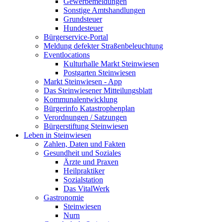
Gewerbemeldungen
Sonstige Amtshandlungen
Grundsteuer
Hundesteuer
Bürgerservice-Portal
Meldung defekter Straßenbeleuchtung
Eventlocations
Kulturhalle Markt Steinwiesen
Postgarten Steinwiesen
Markt Steinwiesen - App
Das Steinwiesener Mitteilungsblatt
Kommunalentwicklung
Bürgerinfo Katastrophenplan
Verordnungen / Satzungen
Bürgerstiftung Steinwiesen
Leben in Steinwiesen
Zahlen, Daten und Fakten
Gesundheit und Soziales
Ärzte und Praxen
Heilpraktiker
Sozialstation
Das VitalWerk
Gastronomie
Steinwiesen
Nurn