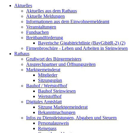
Aktuelles
Aktuelles aus dem Rathaus
Aktuelle Meldungen
Informationen aus dem Einwohnermeldeamt
Veranstaltungen
Fundsachen
Breitbandförderung
Bayerische Gigabitrichtlinie (BayGibitR-2) (2)
Firmenbroschüre - Leben und Arbeiten in Steinwiesen
Rathaus
Grußwort des Bürgermeisters
Ansprechpartner und Öffnungszeiten
Marktgemeinderat
Mitglieder
Sitzungsplan
Bauhof / Wertstoffhof
Bauhof Steinwiesen
Wertstoffhof
Digitales Amtsblatt
Sitzung Marktgemeinderat
Bekanntmachungen
Infos zu Dienstleistungen, Abgaben und Steuern
Personalausweis
Reisepass