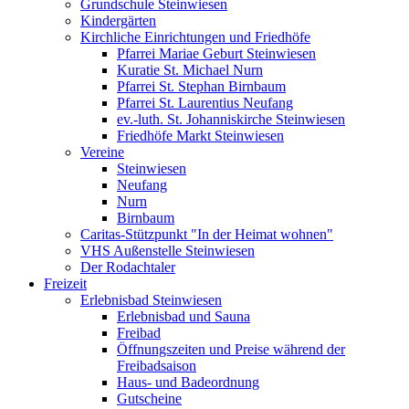
Grundschule Steinwiesen
Kindergärten
Kirchliche Einrichtungen und Friedhöfe
Pfarrei Mariae Geburt Steinwiesen
Kuratie St. Michael Nurn
Pfarrei St. Stephan Birnbaum
Pfarrei St. Laurentius Neufang
ev.-luth. St. Johanniskirche Steinwiesen
Friedhöfe Markt Steinwiesen
Vereine
Steinwiesen
Neufang
Nurn
Birnbaum
Caritas-Stützpunkt "In der Heimat wohnen"
VHS Außenstelle Steinwiesen
Der Rodachtaler
Freizeit
Erlebnisbad Steinwiesen
Erlebnisbad und Sauna
Freibad
Öffnungszeiten und Preise während der
Freibadsaison
Haus- und Badeordnung
Gutscheine