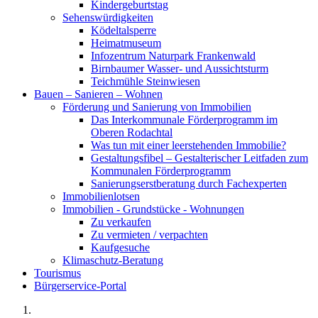
Kindergeburtstag
Sehenswürdigkeiten
Ködeltalsperre
Heimatmuseum
Infozentrum Naturpark Frankenwald
Birnbaumer Wasser- und Aussichtsturm
Teichmühle Steinwiesen
Bauen – Sanieren – Wohnen
Förderung und Sanierung von Immobilien
Das Interkommunale Förderprogramm im
Oberen Rodachtal
Was tun mit einer leerstehenden Immobilie?
Gestaltungsfibel – Gestalterischer Leitfaden zum
Kommunalen Förderprogramm
Sanierungserstberatung durch Fachexperten
Immobilienlotsen
Immobilien - Grundstücke - Wohnungen
Zu verkaufen
Zu vermieten / verpachten
Kaufgesuche
Klimaschutz-Beratung
Tourismus
Bürgerservice-Portal