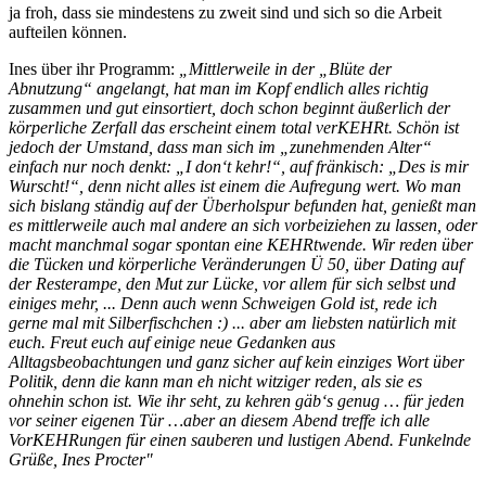
ja froh, dass sie mindestens zu zweit sind und sich so die Arbeit
aufteilen können.
Ines über ihr Programm:
„Mittlerweile in der „Blüte der
Abnutzung“ angelangt, hat man im Kopf endlich alles richtig
zusammen und gut einsortiert, doch schon beginnt äußerlich der
körperliche Zerfall das erscheint einem total verKEHRt. Schön ist
jedoch der Umstand, dass man sich im „zunehmenden Alter“
einfach nur noch denkt: „I don‘t kehr!“, auf fränkisch: „Des is mir
Wurscht!“, denn nicht alles ist einem die Aufregung wert. Wo man
sich bislang ständig auf der Überholspur befunden hat, genießt man
es mittlerweile auch mal andere an sich vorbeiziehen zu lassen, oder
macht manchmal sogar spontan eine KEHRtwende. Wir reden über
die Tücken und körperliche Veränderungen Ü 50, über Dating auf
der Resterampe, den Mut zur Lücke, vor allem für sich selbst und
einiges mehr, ... Denn auch wenn Schweigen Gold ist, rede ich
gerne mal mit Silberfischchen :) ... aber am liebsten natürlich mit
euch. Freut euch auf einige neue Gedanken aus
Alltagsbeobachtungen und ganz sicher auf kein einziges Wort über
Politik, denn die kann man eh nicht witziger reden, als sie es
ohnehin schon ist. Wie ihr seht, zu kehren gäb‘s genug … für jeden
vor seiner eigenen Tür …aber an diesem Abend treffe ich alle
VorKEHRungen für einen sauberen und lustigen Abend. Funkelnde
Grüße, Ines Procter"