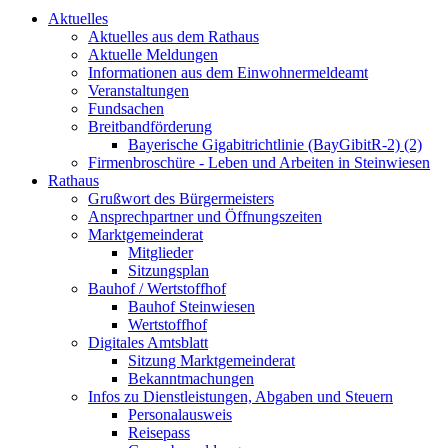
Aktuelles
Aktuelles aus dem Rathaus
Aktuelle Meldungen
Informationen aus dem Einwohnermeldeamt
Veranstaltungen
Fundsachen
Breitbandförderung
Bayerische Gigabitrichtlinie (BayGibitR-2) (2)
Firmenbroschüre - Leben und Arbeiten in Steinwiesen
Rathaus
Grußwort des Bürgermeisters
Ansprechpartner und Öffnungszeiten
Marktgemeinderat
Mitglieder
Sitzungsplan
Bauhof / Wertstoffhof
Bauhof Steinwiesen
Wertstoffhof
Digitales Amtsblatt
Sitzung Marktgemeinderat
Bekanntmachungen
Infos zu Dienstleistungen, Abgaben und Steuern
Personalausweis
Reisepass