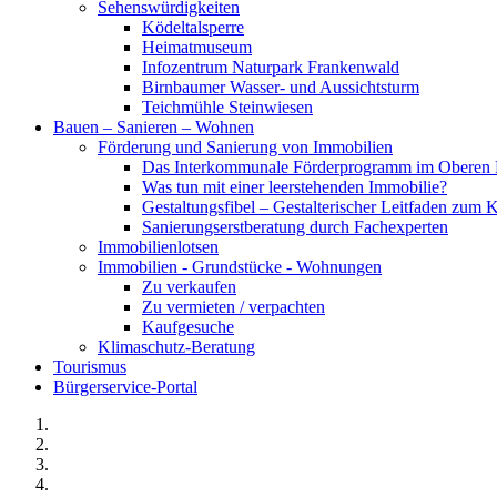
Sehenswürdigkeiten
Ködeltalsperre
Heimatmuseum
Infozentrum Naturpark Frankenwald
Birnbaumer Wasser- und Aussichtsturm
Teichmühle Steinwiesen
Bauen – Sanieren – Wohnen
Förderung und Sanierung von Immobilien
Das Interkommunale Förderprogramm im Oberen 
Was tun mit einer leerstehenden Immobilie?
Gestaltungsfibel – Gestalterischer Leitfaden z
Sanierungserstberatung durch Fachexperten
Immobilienlotsen
Immobilien - Grundstücke - Wohnungen
Zu verkaufen
Zu vermieten / verpachten
Kaufgesuche
Klimaschutz-Beratung
Tourismus
Bürgerservice-Portal