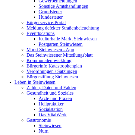
Gewerbemeldungen
Sonstige Amtshandlungen
Grundsteuer
Hundesteuer
Bürgerservice-Portal
Meldung defekter Straßenbeleuchtung
Eventlocations
Kulturhalle Markt Steinwiesen
Postgarten Steinwiesen
Markt Steinwiesen - App
Das Steinwiesener Mitteilungsblatt
Kommunalentwicklung
Bürgerinfo Katastrophenplan
Verordnungen / Satzungen
Bürgerstiftung Steinwiesen
Leben in Steinwiesen
Zahlen, Daten und Fakten
Gesundheit und Soziales
Ärzte und Praxen
Heilpraktiker
Sozialstation
Das VitalWerk
Gastronomie
Steinwiesen
Nurn