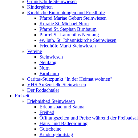
Grundschule Steinwiesen
Kindergärten
Kirchliche Einrichtungen und Friedhöfe
Pfarrei Mariae Geburt Steinwiesen
Kuratie St. Michael Nurn
Pfarrei St. Stephan Birnbaum
Pfarrei St. Laurentius Neufang
ev.-luth. St. Johanniskirche Steinwiesen
Friedhöfe Markt Steinwiesen
Vereine
Steinwiesen
Neufang
Nurn
Birnbaum
Caritas-Stützpunkt "In der Heimat wohnen"
VHS Außenstelle Steinwiesen
Der Rodachtaler
Freizeit
Erlebnisbad Steinwiesen
Erlebnisbad und Sauna
Freibad
Öffnungszeiten und Preise während der Freibadsa
Haus- und Badeordnung
Gutscheine
Kindergeburtstag