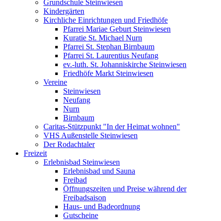
Grundschule Steinwiesen
Kindergärten
Kirchliche Einrichtungen und Friedhöfe
Pfarrei Mariae Geburt Steinwiesen
Kuratie St. Michael Nurn
Pfarrei St. Stephan Birnbaum
Pfarrei St. Laurentius Neufang
ev.-luth. St. Johanniskirche Steinwiesen
Friedhöfe Markt Steinwiesen
Vereine
Steinwiesen
Neufang
Nurn
Birnbaum
Caritas-Stützpunkt "In der Heimat wohnen"
VHS Außenstelle Steinwiesen
Der Rodachtaler
Freizeit
Erlebnisbad Steinwiesen
Erlebnisbad und Sauna
Freibad
Öffnungszeiten und Preise während der
Freibadsaison
Haus- und Badeordnung
Gutscheine