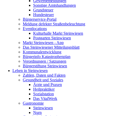
Gewerbemeldungen
Sonstige Amtshandlungen
Grundsteuer
Hundesteuer
Bürgerservice-Portal
Meldung defekter Straßenbeleuchtung
Eventlocations
Kulturhalle Markt Steinwiesen
Postgarten Steinwiesen
Markt Steinwiesen - App
Das Steinwiesener Mitteilungsblatt
Kommunalentwicklung
Bürgerinfo Katastrophenplan
Verordnungen / Satzungen
Bürgerstiftung Steinwiesen
Leben in Steinwiesen
Zahlen, Daten und Fakten
Gesundheit und Soziales
Ärzte und Praxen
Heilpraktiker
Sozialstation
Das VitalWerk
Gastronomie
Steinwiesen
Nurn