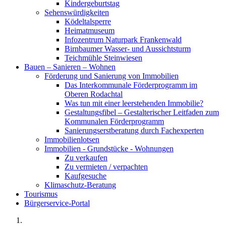
Kindergeburtstag
Sehenswürdigkeiten
Ködeltalsperre
Heimatmuseum
Infozentrum Naturpark Frankenwald
Birnbaumer Wasser- und Aussichtsturm
Teichmühle Steinwiesen
Bauen – Sanieren – Wohnen
Förderung und Sanierung von Immobilien
Das Interkommunale Förderprogramm im
Oberen Rodachtal
Was tun mit einer leerstehenden Immobilie?
Gestaltungsfibel – Gestalterischer Leitfaden zum
Kommunalen Förderprogramm
Sanierungserstberatung durch Fachexperten
Immobilienlotsen
Immobilien - Grundstücke - Wohnungen
Zu verkaufen
Zu vermieten / verpachten
Kaufgesuche
Klimaschutz-Beratung
Tourismus
Bürgerservice-Portal