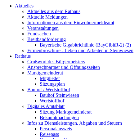
Aktuelles
Aktuelles aus dem Rathaus
Aktuelle Meldungen
Informationen aus dem Einwohnermeldeamt
Veranstaltungen
Fundsachen
Breitbandförderung
Bayerische Gigabitrichtlinie (BayGibitR-2) (2)
Firmenbroschüre - Leben und Arbeiten in Steinwiesen
Rathaus
Grußwort des Bürgermeisters
Ansprechpartner und Öffnungszeiten
Marktgemeinderat
Mitglieder
Sitzungsplan
Bauhof / Wertstoffhof
Bauhof Steinwiesen
Wertstoffhof
Digitales Amtsblatt
Sitzung Marktgemeinderat
Bekanntmachungen
Infos zu Dienstleistungen, Abgaben und Steuern
Personalausweis
Reisepass