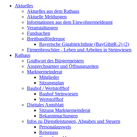
Aktuelles
Aktuelles aus dem Rathaus
Aktuelle Meldungen
Informationen aus dem Einwohnermeldeamt
Veranstaltungen
Fundsachen
Breitbandförderung
Bayerische Gigabitrichtlinie (BayGibitR-2) (2)
Firmenbroschüre - Leben und Arbeiten in Steinwiesen
Rathaus
Grußwort des Bürgermeisters
Ansprechpartner und Öffnungszeiten
Marktgemeinderat
Mitglieder
Sitzungsplan
Bauhof / Wertstoffhof
Bauhof Steinwiesen
Wertstoffhof
Digitales Amtsblatt
Sitzung Marktgemeinderat
Bekanntmachungen
Infos zu Dienstleistungen, Abgaben und Steuern
Personalausweis
Reisepass