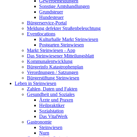
Gewerbemeldungen
Sonstige Amtshandlungen
Grundsteuer
Hundesteuer
Bürgerservice-Portal
Meldung defekter Straßenbeleuchtung
Eventlocations
Kulturhalle Markt Steinwiesen
Postgarten Steinwiesen
Markt Steinwiesen - App
Das Steinwiesener Mitteilungsblatt
Kommunalentwicklung
Bürgerinfo Katastrophenplan
Verordnungen / Satzungen
Bürgerstiftung Steinwiesen
Leben in Steinwiesen
Zahlen, Daten und Fakten
Gesundheit und Soziales
Ärzte und Praxen
Heilpraktiker
Sozialstation
Das VitalWerk
Gastronomie
Steinwiesen
Nurn