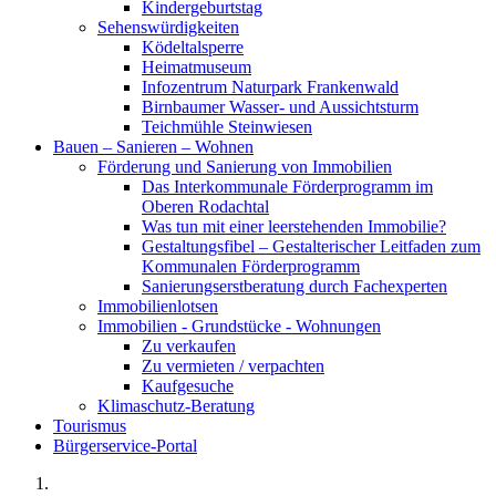
Kindergeburtstag
Sehenswürdigkeiten
Ködeltalsperre
Heimatmuseum
Infozentrum Naturpark Frankenwald
Birnbaumer Wasser- und Aussichtsturm
Teichmühle Steinwiesen
Bauen – Sanieren – Wohnen
Förderung und Sanierung von Immobilien
Das Interkommunale Förderprogramm im
Oberen Rodachtal
Was tun mit einer leerstehenden Immobilie?
Gestaltungsfibel – Gestalterischer Leitfaden zum
Kommunalen Förderprogramm
Sanierungserstberatung durch Fachexperten
Immobilienlotsen
Immobilien - Grundstücke - Wohnungen
Zu verkaufen
Zu vermieten / verpachten
Kaufgesuche
Klimaschutz-Beratung
Tourismus
Bürgerservice-Portal