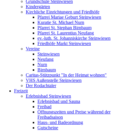
Grundschule Steinwiesen
Kindergärten
Kirchliche Einrichtungen und Friedhöfe
Pfarrei Mariae Geburt Steinwiesen
Kuratie St. Michael Nurn
Pfarrei St. Stephan Birnbaum
Pfarrei St. Laurentius Neufang
ev.-luth. St. Johanniskirche Steinwiesen
Friedhöfe Markt Steinwiesen
Vereine
Steinwiesen
Neufang
Nurn
Birnbaum
Caritas-Stützpunkt "In der Heimat wohnen"
VHS Außenstelle Steinwiesen
Der Rodachtaler
Freizeit
Erlebnisbad Steinwiesen
Erlebnisbad und Sauna
Freibad
Öffnungszeiten und Preise während der
Freibadsaison
Haus- und Badeordnung
Gutscheine