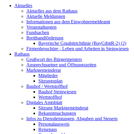
Aktuelles
Aktuelles aus dem Rathaus
Aktuelle Meldungen
Informationen aus dem Einwohnermeldeamt
Veranstaltungen
Fundsachen
Breitbandförderung
Bayerische Gigabitrichtlinie (BayGibitR-2) (2)
Firmenbroschüre - Leben und Arbeiten in Steinwiesen
Rathaus
Grußwort des Bürgermeisters
Ansprechpartner und Öffnungszeiten
Marktgemeinderat
Mitglieder
Sitzungsplan
Bauhof / Wertstoffhof
Bauhof Steinwiesen
Wertstoffhof
Digitales Amtsblatt
Sitzung Marktgemeinderat
Bekanntmachungen
Infos zu Dienstleistungen, Abgaben und Steuern
Personalausweis
Reisepass