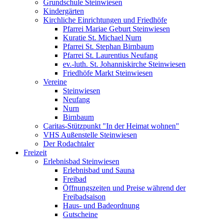
Grundschule Steinwiesen
Kindergärten
Kirchliche Einrichtungen und Friedhöfe
Pfarrei Mariae Geburt Steinwiesen
Kuratie St. Michael Nurn
Pfarrei St. Stephan Birnbaum
Pfarrei St. Laurentius Neufang
ev.-luth. St. Johanniskirche Steinwiesen
Friedhöfe Markt Steinwiesen
Vereine
Steinwiesen
Neufang
Nurn
Birnbaum
Caritas-Stützpunkt "In der Heimat wohnen"
VHS Außenstelle Steinwiesen
Der Rodachtaler
Freizeit
Erlebnisbad Steinwiesen
Erlebnisbad und Sauna
Freibad
Öffnungszeiten und Preise während der
Freibadsaison
Haus- und Badeordnung
Gutscheine