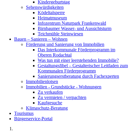
Kindergeburtstag
Sehenswürdigkeiten
Ködeltalsperre
Heimatmuseum
Infozentrum Naturpark Frankenwald
Birnbaumer Wasser- und Aussichtsturm
Teichmühle Steinwiesen
Bauen – Sanieren – Wohnen
Förderung und Sanierung von Immobilien
Das Interkommunale Förderprogramm im
Oberen Rodachtal
Was tun mit einer leerstehenden Immobilie?
Gestaltungsfibel – Gestalterischer Leitfaden zum
Kommunalen Förderprogramm
Sanierungserstberatung durch Fachexperten
Immobilienlotsen
Immobilien - Grundstücke - Wohnungen
Zu verkaufen
Zu vermieten / verpachten
Kaufgesuche
Klimaschutz-Beratung
Tourismus
Bürgerservice-Portal