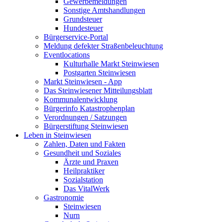
Gewerbemeldungen
Sonstige Amtshandlungen
Grundsteuer
Hundesteuer
Bürgerservice-Portal
Meldung defekter Straßenbeleuchtung
Eventlocations
Kulturhalle Markt Steinwiesen
Postgarten Steinwiesen
Markt Steinwiesen - App
Das Steinwiesener Mitteilungsblatt
Kommunalentwicklung
Bürgerinfo Katastrophenplan
Verordnungen / Satzungen
Bürgerstiftung Steinwiesen
Leben in Steinwiesen
Zahlen, Daten und Fakten
Gesundheit und Soziales
Ärzte und Praxen
Heilpraktiker
Sozialstation
Das VitalWerk
Gastronomie
Steinwiesen
Nurn