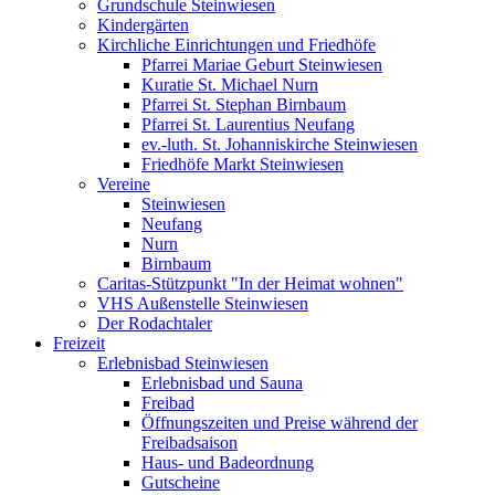
Grundschule Steinwiesen
Kindergärten
Kirchliche Einrichtungen und Friedhöfe
Pfarrei Mariae Geburt Steinwiesen
Kuratie St. Michael Nurn
Pfarrei St. Stephan Birnbaum
Pfarrei St. Laurentius Neufang
ev.-luth. St. Johanniskirche Steinwiesen
Friedhöfe Markt Steinwiesen
Vereine
Steinwiesen
Neufang
Nurn
Birnbaum
Caritas-Stützpunkt "In der Heimat wohnen"
VHS Außenstelle Steinwiesen
Der Rodachtaler
Freizeit
Erlebnisbad Steinwiesen
Erlebnisbad und Sauna
Freibad
Öffnungszeiten und Preise während der
Freibadsaison
Haus- und Badeordnung
Gutscheine