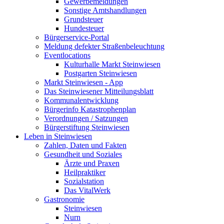
Gewerbemeldungen
Sonstige Amtshandlungen
Grundsteuer
Hundesteuer
Bürgerservice-Portal
Meldung defekter Straßenbeleuchtung
Eventlocations
Kulturhalle Markt Steinwiesen
Postgarten Steinwiesen
Markt Steinwiesen - App
Das Steinwiesener Mitteilungsblatt
Kommunalentwicklung
Bürgerinfo Katastrophenplan
Verordnungen / Satzungen
Bürgerstiftung Steinwiesen
Leben in Steinwiesen
Zahlen, Daten und Fakten
Gesundheit und Soziales
Ärzte und Praxen
Heilpraktiker
Sozialstation
Das VitalWerk
Gastronomie
Steinwiesen
Nurn