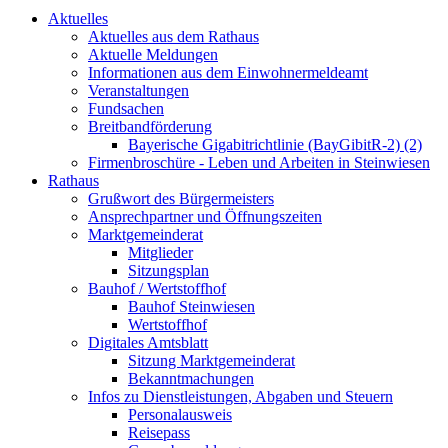
Aktuelles
Aktuelles aus dem Rathaus
Aktuelle Meldungen
Informationen aus dem Einwohnermeldeamt
Veranstaltungen
Fundsachen
Breitbandförderung
Bayerische Gigabitrichtlinie (BayGibitR-2) (2)
Firmenbroschüre - Leben und Arbeiten in Steinwiesen
Rathaus
Grußwort des Bürgermeisters
Ansprechpartner und Öffnungszeiten
Marktgemeinderat
Mitglieder
Sitzungsplan
Bauhof / Wertstoffhof
Bauhof Steinwiesen
Wertstoffhof
Digitales Amtsblatt
Sitzung Marktgemeinderat
Bekanntmachungen
Infos zu Dienstleistungen, Abgaben und Steuern
Personalausweis
Reisepass