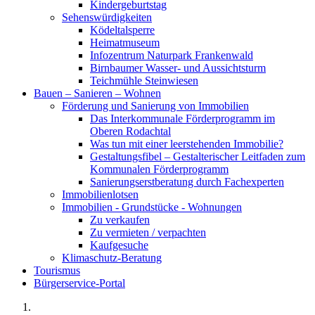
Kindergeburtstag
Sehenswürdigkeiten
Ködeltalsperre
Heimatmuseum
Infozentrum Naturpark Frankenwald
Birnbaumer Wasser- und Aussichtsturm
Teichmühle Steinwiesen
Bauen – Sanieren – Wohnen
Förderung und Sanierung von Immobilien
Das Interkommunale Förderprogramm im
Oberen Rodachtal
Was tun mit einer leerstehenden Immobilie?
Gestaltungsfibel – Gestalterischer Leitfaden zum
Kommunalen Förderprogramm
Sanierungserstberatung durch Fachexperten
Immobilienlotsen
Immobilien - Grundstücke - Wohnungen
Zu verkaufen
Zu vermieten / verpachten
Kaufgesuche
Klimaschutz-Beratung
Tourismus
Bürgerservice-Portal