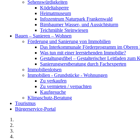
Sehenswürdigkeiten
Ködeltalsperre
Heimatmuseum
Infozentrum Naturpark Frankenwald
Birnbaumer Wasser- und Aussichtsturm
Teichmühle Steinwiesen
Bauen – Sanieren – Wohnen
Förderung und Sanierung von Immobilien
Das Interkommunale Förderprogramm im Oberen 
Was tun mit einer leerstehenden Immobilie?
Gestaltungsfibel – Gestalterischer Leitfaden z
Sanierungserstberatung durch Fachexperten
Immobilienlotsen
Immobilien - Grundstücke - Wohnungen
Zu verkaufen
Zu vermieten / verpachten
Kaufgesuche
Klimaschutz-Beratung
Tourismus
Bürgerservice-Portal