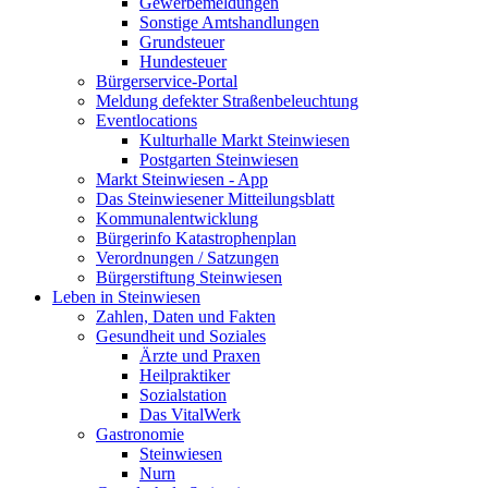
Gewerbemeldungen
Sonstige Amtshandlungen
Grundsteuer
Hundesteuer
Bürgerservice-Portal
Meldung defekter Straßenbeleuchtung
Eventlocations
Kulturhalle Markt Steinwiesen
Postgarten Steinwiesen
Markt Steinwiesen - App
Das Steinwiesener Mitteilungsblatt
Kommunalentwicklung
Bürgerinfo Katastrophenplan
Verordnungen / Satzungen
Bürgerstiftung Steinwiesen
Leben in Steinwiesen
Zahlen, Daten und Fakten
Gesundheit und Soziales
Ärzte und Praxen
Heilpraktiker
Sozialstation
Das VitalWerk
Gastronomie
Steinwiesen
Nurn