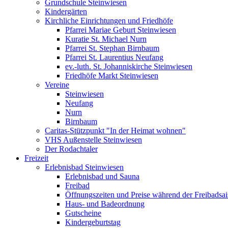
Grundschule Steinwiesen
Kindergärten
Kirchliche Einrichtungen und Friedhöfe
Pfarrei Mariae Geburt Steinwiesen
Kuratie St. Michael Nurn
Pfarrei St. Stephan Birnbaum
Pfarrei St. Laurentius Neufang
ev.-luth. St. Johanniskirche Steinwiesen
Friedhöfe Markt Steinwiesen
Vereine
Steinwiesen
Neufang
Nurn
Birnbaum
Caritas-Stützpunkt "In der Heimat wohnen"
VHS Außenstelle Steinwiesen
Der Rodachtaler
Freizeit
Erlebnisbad Steinwiesen
Erlebnisbad und Sauna
Freibad
Öffnungszeiten und Preise während der Freibadsa
Haus- und Badeordnung
Gutscheine
Kindergeburtstag