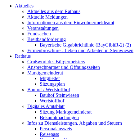
Aktuelles
Aktuelles aus dem Rathaus
Aktuelle Meldungen
Informationen aus dem Einwohnermeldeamt
Veranstaltungen
Fundsachen
Breitbandförderung
Bayerische Gigabitrichtlinie (BayGibitR-2) (2)
Firmenbroschüre - Leben und Arbeiten in Steinwiesen
Rathaus
Grußwort des Bürgermeisters
Ansprechpartner und Öffnungszeiten
Marktgemeinderat
Mitglieder
Sitzungsplan
Bauhof / Wertstoffhof
Bauhof Steinwiesen
Wertstoffhof
Digitales Amtsblatt
Sitzung Marktgemeinderat
Bekanntmachungen
Infos zu Dienstleistungen, Abgaben und Steuern
Personalausweis
Reisepass