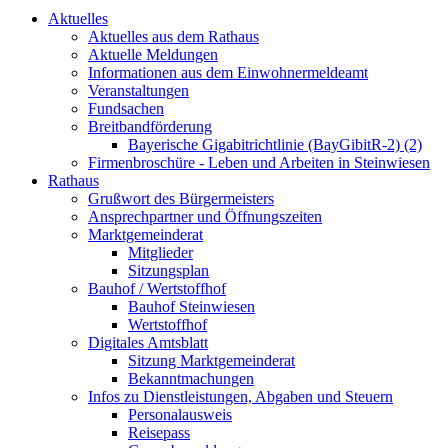
Aktuelles
Aktuelles aus dem Rathaus
Aktuelle Meldungen
Informationen aus dem Einwohnermeldeamt
Veranstaltungen
Fundsachen
Breitbandförderung
Bayerische Gigabitrichtlinie (BayGibitR-2) (2)
Firmenbroschüre - Leben und Arbeiten in Steinwiesen
Rathaus
Grußwort des Bürgermeisters
Ansprechpartner und Öffnungszeiten
Marktgemeinderat
Mitglieder
Sitzungsplan
Bauhof / Wertstoffhof
Bauhof Steinwiesen
Wertstoffhof
Digitales Amtsblatt
Sitzung Marktgemeinderat
Bekanntmachungen
Infos zu Dienstleistungen, Abgaben und Steuern
Personalausweis
Reisepass