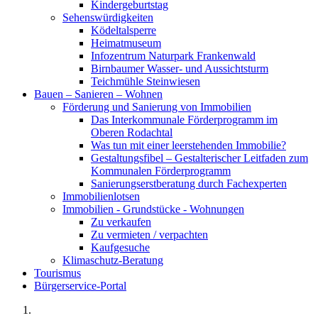
Kindergeburtstag
Sehenswürdigkeiten
Ködeltalsperre
Heimatmuseum
Infozentrum Naturpark Frankenwald
Birnbaumer Wasser- und Aussichtsturm
Teichmühle Steinwiesen
Bauen – Sanieren – Wohnen
Förderung und Sanierung von Immobilien
Das Interkommunale Förderprogramm im
Oberen Rodachtal
Was tun mit einer leerstehenden Immobilie?
Gestaltungsfibel – Gestalterischer Leitfaden zum
Kommunalen Förderprogramm
Sanierungserstberatung durch Fachexperten
Immobilienlotsen
Immobilien - Grundstücke - Wohnungen
Zu verkaufen
Zu vermieten / verpachten
Kaufgesuche
Klimaschutz-Beratung
Tourismus
Bürgerservice-Portal