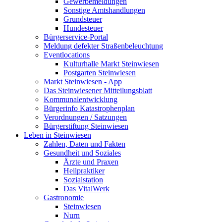
Gewerbemeldungen
Sonstige Amtshandlungen
Grundsteuer
Hundesteuer
Bürgerservice-Portal
Meldung defekter Straßenbeleuchtung
Eventlocations
Kulturhalle Markt Steinwiesen
Postgarten Steinwiesen
Markt Steinwiesen - App
Das Steinwiesener Mitteilungsblatt
Kommunalentwicklung
Bürgerinfo Katastrophenplan
Verordnungen / Satzungen
Bürgerstiftung Steinwiesen
Leben in Steinwiesen
Zahlen, Daten und Fakten
Gesundheit und Soziales
Ärzte und Praxen
Heilpraktiker
Sozialstation
Das VitalWerk
Gastronomie
Steinwiesen
Nurn