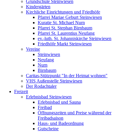
Grundschule Steinwiesen
Kindergärten
Kirchliche Einrichtungen und Friedhöfe
Pfarrei Mariae Geburt Steinwiesen
Kuratie St. Michael Nurn
Pfarrei St. Stephan Birnbaum
Pfarrei St. Laurentius Neufang
ev.-luth. St. Johanniskirche Steinwiesen
Friedhöfe Markt Steinwiesen
Vereine
Steinwiesen
Neufang
Nurn
Birnbaum
Caritas-Stützpunkt "In der Heimat wohnen"
VHS Außenstelle Steinwiesen
Der Rodachtaler
Freizeit
Erlebnisbad Steinwiesen
Erlebnisbad und Sauna
Freibad
Öffnungszeiten und Preise während der
Freibadsaison
Haus- und Badeordnung
Gutscheine