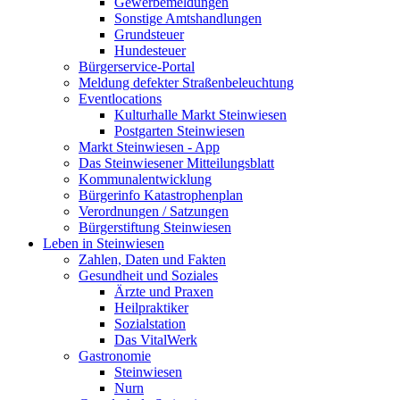
Gewerbemeldungen
Sonstige Amtshandlungen
Grundsteuer
Hundesteuer
Bürgerservice-Portal
Meldung defekter Straßenbeleuchtung
Eventlocations
Kulturhalle Markt Steinwiesen
Postgarten Steinwiesen
Markt Steinwiesen - App
Das Steinwiesener Mitteilungsblatt
Kommunalentwicklung
Bürgerinfo Katastrophenplan
Verordnungen / Satzungen
Bürgerstiftung Steinwiesen
Leben in Steinwiesen
Zahlen, Daten und Fakten
Gesundheit und Soziales
Ärzte und Praxen
Heilpraktiker
Sozialstation
Das VitalWerk
Gastronomie
Steinwiesen
Nurn