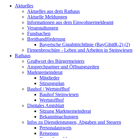
Aktuelles
Aktuelles aus dem Rathaus
Aktuelle Meldungen
Informationen aus dem Einwohnermeldeamt
Veranstaltungen
Fundsachen
Breitbandförderung
Bayerische Gigabitrichtlinie (BayGibitR-2) (2)
Firmenbroschüre - Leben und Arbeiten in Steinwiesen
Rathaus
Grußwort des Bürgermeisters
Ansprechpartner und Öffnungszeiten
Marktgemeinderat
Mitglieder
Sitzungsplan
Bauhof / Wertstoffhof
Bauhof Steinwiesen
Wertstoffhof
Digitales Amtsblatt
Sitzung Marktgemeinderat
Bekanntmachungen
Infos zu Dienstleistungen, Abgaben und Steuern
Personalausweis
Reisepass