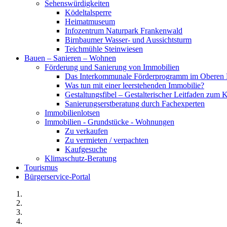
Sehenswürdigkeiten
Ködeltalsperre
Heimatmuseum
Infozentrum Naturpark Frankenwald
Birnbaumer Wasser- und Aussichtsturm
Teichmühle Steinwiesen
Bauen – Sanieren – Wohnen
Förderung und Sanierung von Immobilien
Das Interkommunale Förderprogramm im Oberen 
Was tun mit einer leerstehenden Immobilie?
Gestaltungsfibel – Gestalterischer Leitfaden z
Sanierungserstberatung durch Fachexperten
Immobilienlotsen
Immobilien - Grundstücke - Wohnungen
Zu verkaufen
Zu vermieten / verpachten
Kaufgesuche
Klimaschutz-Beratung
Tourismus
Bürgerservice-Portal