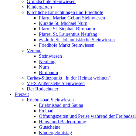
Grundschule Steinwiesen
Kindergärten
Kirchliche Einrichtungen und Friedhöfe
Pfarrei Mariae Geburt Steinwiesen
Kuratie St. Michael Nurn
Pfarrei St. Stephan Birnbaum
Pfarrei St. Laurentius Neufang
ev.-luth. St. Johanniskirche Steinwiesen
Friedhöfe Markt Steinwiesen
Vereine
Steinwiesen
Neufang
Nurn
Birnbaum
Caritas-Stützpunkt "In der Heimat wohnen"
VHS Außenstelle Steinwiesen
Der Rodachtaler
Freizeit
Erlebnisbad Steinwiesen
Erlebnisbad und Sauna
Freibad
Öffnungszeiten und Preise während der Freibadsa
Haus- und Badeordnung
Gutscheine
Kindergeburtstag