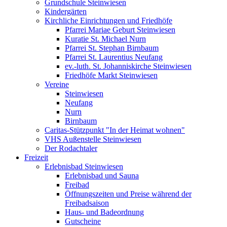
Grundschule Steinwiesen
Kindergärten
Kirchliche Einrichtungen und Friedhöfe
Pfarrei Mariae Geburt Steinwiesen
Kuratie St. Michael Nurn
Pfarrei St. Stephan Birnbaum
Pfarrei St. Laurentius Neufang
ev.-luth. St. Johanniskirche Steinwiesen
Friedhöfe Markt Steinwiesen
Vereine
Steinwiesen
Neufang
Nurn
Birnbaum
Caritas-Stützpunkt "In der Heimat wohnen"
VHS Außenstelle Steinwiesen
Der Rodachtaler
Freizeit
Erlebnisbad Steinwiesen
Erlebnisbad und Sauna
Freibad
Öffnungszeiten und Preise während der
Freibadsaison
Haus- und Badeordnung
Gutscheine