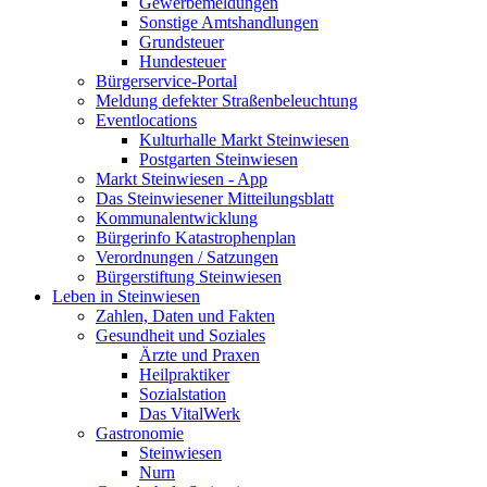
Gewerbemeldungen
Sonstige Amtshandlungen
Grundsteuer
Hundesteuer
Bürgerservice-Portal
Meldung defekter Straßenbeleuchtung
Eventlocations
Kulturhalle Markt Steinwiesen
Postgarten Steinwiesen
Markt Steinwiesen - App
Das Steinwiesener Mitteilungsblatt
Kommunalentwicklung
Bürgerinfo Katastrophenplan
Verordnungen / Satzungen
Bürgerstiftung Steinwiesen
Leben in Steinwiesen
Zahlen, Daten und Fakten
Gesundheit und Soziales
Ärzte und Praxen
Heilpraktiker
Sozialstation
Das VitalWerk
Gastronomie
Steinwiesen
Nurn