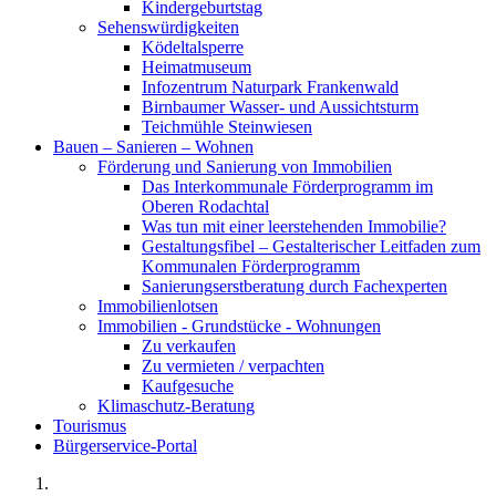
Kindergeburtstag
Sehenswürdigkeiten
Ködeltalsperre
Heimatmuseum
Infozentrum Naturpark Frankenwald
Birnbaumer Wasser- und Aussichtsturm
Teichmühle Steinwiesen
Bauen – Sanieren – Wohnen
Förderung und Sanierung von Immobilien
Das Interkommunale Förderprogramm im
Oberen Rodachtal
Was tun mit einer leerstehenden Immobilie?
Gestaltungsfibel – Gestalterischer Leitfaden zum
Kommunalen Förderprogramm
Sanierungserstberatung durch Fachexperten
Immobilienlotsen
Immobilien - Grundstücke - Wohnungen
Zu verkaufen
Zu vermieten / verpachten
Kaufgesuche
Klimaschutz-Beratung
Tourismus
Bürgerservice-Portal