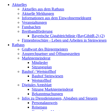
Aktuelles
Aktuelles aus dem Rathaus
Aktuelle Meldungen
Informationen aus dem Einwohnermeldeamt
Veranstaltungen
Fundsachen
Breitbandförderung
Bayerische Gigabitrichtlinie (BayGibitR-2) (2)
Firmenbroschüre - Leben und Arbeiten in Steinwiesen
Rathaus
Grußwort des Bürgermeisters
Ansprechpartner und Öffnungszeiten
Marktgemeinderat
Mitglieder
Sitzungsplan
Bauhof / Wertstoffhof
Bauhof Steinwiesen
Wertstoffhof
Digitales Amtsblatt
Sitzung Marktgemeinderat
Bekanntmachungen
Infos zu Dienstleistungen, Abgaben und Steuern
Personalausweis
Reisepass