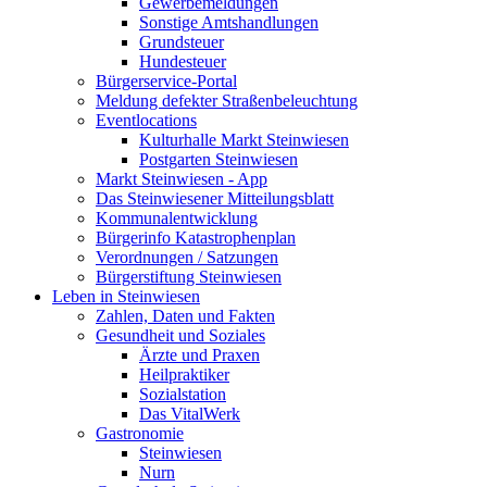
Gewerbemeldungen
Sonstige Amtshandlungen
Grundsteuer
Hundesteuer
Bürgerservice-Portal
Meldung defekter Straßenbeleuchtung
Eventlocations
Kulturhalle Markt Steinwiesen
Postgarten Steinwiesen
Markt Steinwiesen - App
Das Steinwiesener Mitteilungsblatt
Kommunalentwicklung
Bürgerinfo Katastrophenplan
Verordnungen / Satzungen
Bürgerstiftung Steinwiesen
Leben in Steinwiesen
Zahlen, Daten und Fakten
Gesundheit und Soziales
Ärzte und Praxen
Heilpraktiker
Sozialstation
Das VitalWerk
Gastronomie
Steinwiesen
Nurn