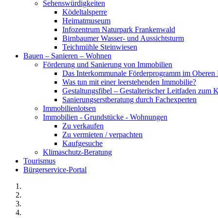
Sehenswürdigkeiten
Ködeltalsperre
Heimatmuseum
Infozentrum Naturpark Frankenwald
Birnbaumer Wasser- und Aussichtsturm
Teichmühle Steinwiesen
Bauen – Sanieren – Wohnen
Förderung und Sanierung von Immobilien
Das Interkommunale Förderprogramm im Oberen 
Was tun mit einer leerstehenden Immobilie?
Gestaltungsfibel – Gestalterischer Leitfaden z
Sanierungserstberatung durch Fachexperten
Immobilienlotsen
Immobilien - Grundstücke - Wohnungen
Zu verkaufen
Zu vermieten / verpachten
Kaufgesuche
Klimaschutz-Beratung
Tourismus
Bürgerservice-Portal