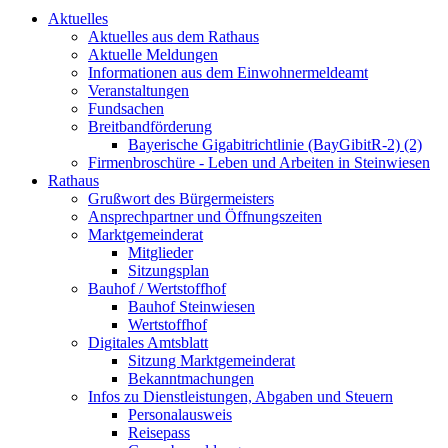
Aktuelles
Aktuelles aus dem Rathaus
Aktuelle Meldungen
Informationen aus dem Einwohnermeldeamt
Veranstaltungen
Fundsachen
Breitbandförderung
Bayerische Gigabitrichtlinie (BayGibitR-2) (2)
Firmenbroschüre - Leben und Arbeiten in Steinwiesen
Rathaus
Grußwort des Bürgermeisters
Ansprechpartner und Öffnungszeiten
Marktgemeinderat
Mitglieder
Sitzungsplan
Bauhof / Wertstoffhof
Bauhof Steinwiesen
Wertstoffhof
Digitales Amtsblatt
Sitzung Marktgemeinderat
Bekanntmachungen
Infos zu Dienstleistungen, Abgaben und Steuern
Personalausweis
Reisepass