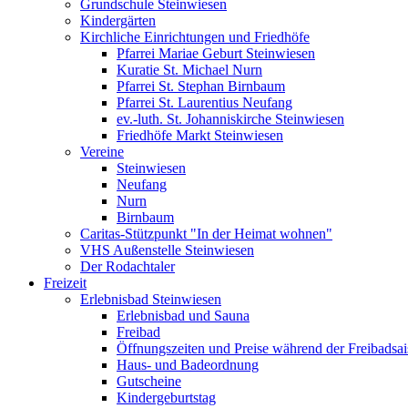
Grundschule Steinwiesen
Kindergärten
Kirchliche Einrichtungen und Friedhöfe
Pfarrei Mariae Geburt Steinwiesen
Kuratie St. Michael Nurn
Pfarrei St. Stephan Birnbaum
Pfarrei St. Laurentius Neufang
ev.-luth. St. Johanniskirche Steinwiesen
Friedhöfe Markt Steinwiesen
Vereine
Steinwiesen
Neufang
Nurn
Birnbaum
Caritas-Stützpunkt "In der Heimat wohnen"
VHS Außenstelle Steinwiesen
Der Rodachtaler
Freizeit
Erlebnisbad Steinwiesen
Erlebnisbad und Sauna
Freibad
Öffnungszeiten und Preise während der Freibadsa
Haus- und Badeordnung
Gutscheine
Kindergeburtstag