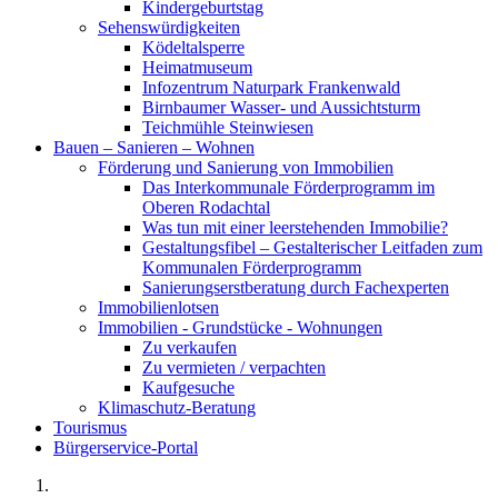
Kindergeburtstag
Sehenswürdigkeiten
Ködeltalsperre
Heimatmuseum
Infozentrum Naturpark Frankenwald
Birnbaumer Wasser- und Aussichtsturm
Teichmühle Steinwiesen
Bauen – Sanieren – Wohnen
Förderung und Sanierung von Immobilien
Das Interkommunale Förderprogramm im
Oberen Rodachtal
Was tun mit einer leerstehenden Immobilie?
Gestaltungsfibel – Gestalterischer Leitfaden zum
Kommunalen Förderprogramm
Sanierungserstberatung durch Fachexperten
Immobilienlotsen
Immobilien - Grundstücke - Wohnungen
Zu verkaufen
Zu vermieten / verpachten
Kaufgesuche
Klimaschutz-Beratung
Tourismus
Bürgerservice-Portal