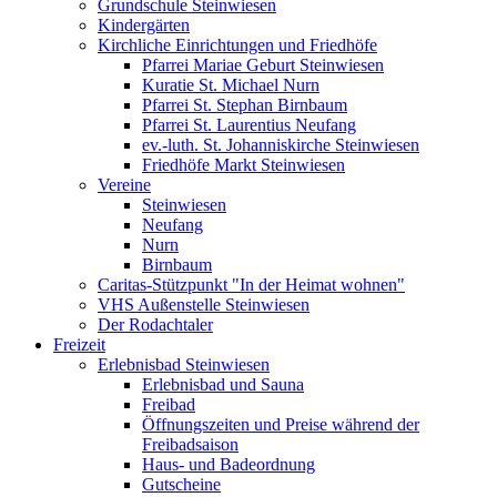
Grundschule Steinwiesen
Kindergärten
Kirchliche Einrichtungen und Friedhöfe
Pfarrei Mariae Geburt Steinwiesen
Kuratie St. Michael Nurn
Pfarrei St. Stephan Birnbaum
Pfarrei St. Laurentius Neufang
ev.-luth. St. Johanniskirche Steinwiesen
Friedhöfe Markt Steinwiesen
Vereine
Steinwiesen
Neufang
Nurn
Birnbaum
Caritas-Stützpunkt "In der Heimat wohnen"
VHS Außenstelle Steinwiesen
Der Rodachtaler
Freizeit
Erlebnisbad Steinwiesen
Erlebnisbad und Sauna
Freibad
Öffnungszeiten und Preise während der
Freibadsaison
Haus- und Badeordnung
Gutscheine