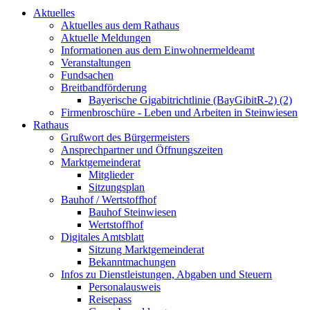
Aktuelles
Aktuelles aus dem Rathaus
Aktuelle Meldungen
Informationen aus dem Einwohnermeldeamt
Veranstaltungen
Fundsachen
Breitbandförderung
Bayerische Gigabitrichtlinie (BayGibitR-2) (2)
Firmenbroschüre - Leben und Arbeiten in Steinwiesen
Rathaus
Grußwort des Bürgermeisters
Ansprechpartner und Öffnungszeiten
Marktgemeinderat
Mitglieder
Sitzungsplan
Bauhof / Wertstoffhof
Bauhof Steinwiesen
Wertstoffhof
Digitales Amtsblatt
Sitzung Marktgemeinderat
Bekanntmachungen
Infos zu Dienstleistungen, Abgaben und Steuern
Personalausweis
Reisepass