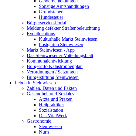
Gewerbemeldungen
Sonstige Amtshandlungen
Grundsteuer
Hundesteuer
Bürgerservice-Portal
Meldung defekter Straßenbeleuchtung
Eventlocations
Kulturhalle Markt Steinwiesen
Postgarten Steinwiesen
Markt Steinwiesen - App
Das Steinwiesener Mitteilungsblatt
Kommunalentwicklung
Bürgerinfo Katastrophenplan
Verordnungen / Satzungen
Bürgerstiftung Steinwiesen
Leben in Steinwiesen
Zahlen, Daten und Fakten
Gesundheit und Soziales
Ärzte und Praxen
Heilpraktiker
Sozialstation
Das VitalWerk
Gastronomie
Steinwiesen
Nurn