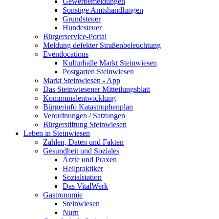
Gewerbemeldungen
Sonstige Amtshandlungen
Grundsteuer
Hundesteuer
Bürgerservice-Portal
Meldung defekter Straßenbeleuchtung
Eventlocations
Kulturhalle Markt Steinwiesen
Postgarten Steinwiesen
Markt Steinwiesen - App
Das Steinwiesener Mitteilungsblatt
Kommunalentwicklung
Bürgerinfo Katastrophenplan
Verordnungen / Satzungen
Bürgerstiftung Steinwiesen
Leben in Steinwiesen
Zahlen, Daten und Fakten
Gesundheit und Soziales
Ärzte und Praxen
Heilpraktiker
Sozialstation
Das VitalWerk
Gastronomie
Steinwiesen
Nurn