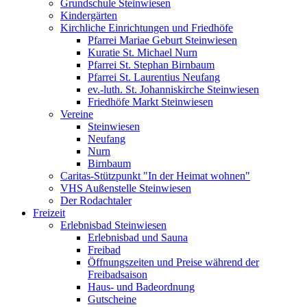
Grundschule Steinwiesen
Kindergärten
Kirchliche Einrichtungen und Friedhöfe
Pfarrei Mariae Geburt Steinwiesen
Kuratie St. Michael Nurn
Pfarrei St. Stephan Birnbaum
Pfarrei St. Laurentius Neufang
ev.-luth. St. Johanniskirche Steinwiesen
Friedhöfe Markt Steinwiesen
Vereine
Steinwiesen
Neufang
Nurn
Birnbaum
Caritas-Stützpunkt "In der Heimat wohnen"
VHS Außenstelle Steinwiesen
Der Rodachtaler
Freizeit
Erlebnisbad Steinwiesen
Erlebnisbad und Sauna
Freibad
Öffnungszeiten und Preise während der
Freibadsaison
Haus- und Badeordnung
Gutscheine