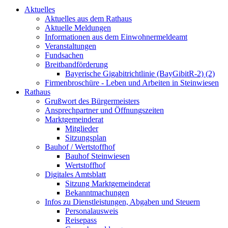
Aktuelles
Aktuelles aus dem Rathaus
Aktuelle Meldungen
Informationen aus dem Einwohnermeldeamt
Veranstaltungen
Fundsachen
Breitbandförderung
Bayerische Gigabitrichtlinie (BayGibitR-2) (2)
Firmenbroschüre - Leben und Arbeiten in Steinwiesen
Rathaus
Grußwort des Bürgermeisters
Ansprechpartner und Öffnungszeiten
Marktgemeinderat
Mitglieder
Sitzungsplan
Bauhof / Wertstoffhof
Bauhof Steinwiesen
Wertstoffhof
Digitales Amtsblatt
Sitzung Marktgemeinderat
Bekanntmachungen
Infos zu Dienstleistungen, Abgaben und Steuern
Personalausweis
Reisepass