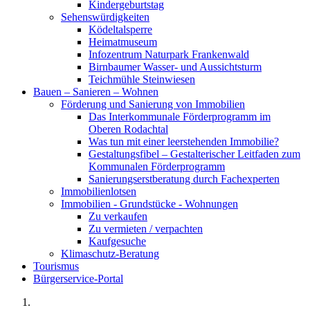
Kindergeburtstag
Sehenswürdigkeiten
Ködeltalsperre
Heimatmuseum
Infozentrum Naturpark Frankenwald
Birnbaumer Wasser- und Aussichtsturm
Teichmühle Steinwiesen
Bauen – Sanieren – Wohnen
Förderung und Sanierung von Immobilien
Das Interkommunale Förderprogramm im
Oberen Rodachtal
Was tun mit einer leerstehenden Immobilie?
Gestaltungsfibel – Gestalterischer Leitfaden zum
Kommunalen Förderprogramm
Sanierungserstberatung durch Fachexperten
Immobilienlotsen
Immobilien - Grundstücke - Wohnungen
Zu verkaufen
Zu vermieten / verpachten
Kaufgesuche
Klimaschutz-Beratung
Tourismus
Bürgerservice-Portal