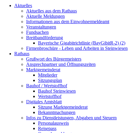
Aktuelles
Aktuelles aus dem Rathaus
Aktuelle Meldungen
Informationen aus dem Einwohnermeldeamt
Veranstaltungen
Fundsachen
Breitbandförderung
Bayerische Gigabitrichtlinie (BayGibitR-2) (2)
Firmenbroschüre - Leben und Arbeiten in Steinwiesen
Rathaus
Grußwort des Bürgermeisters
Ansprechpartner und Öffnungszeiten
Marktgemeinderat
Mitglieder
Sitzungsplan
Bauhof / Wertstoffhof
Bauhof Steinwiesen
Wertstoffhof
Digitales Amtsblatt
Sitzung Marktgemeinderat
Bekanntmachungen
Infos zu Dienstleistungen, Abgaben und Steuern
Personalausweis
Reisepass