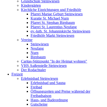
Grundschule Steinwiesen
Kindergärten
Kirchliche Einrichtungen und Friedhöfe
Pfarrei Mariae Geburt Steinwiesen
Kuratie St. Michael Nurn
Pfarrei St. Stephan Birnbaum
Pfarrei St. Laurentius Neufang
ev.-luth. St. Johanniskirche Steinwiesen
Friedhöfe Markt Steinwiesen
Vereine
Steinwiesen
Neufang
Nurn
Birnbaum
Caritas-Stützpunkt "In der Heimat wohnen"
VHS Außenstelle Steinwiesen
Der Rodachtaler
Freizeit
Erlebnisbad Steinwiesen
Erlebnisbad und Sauna
Freibad
Öffnungszeiten und Preise während der
Freibadsaison
Haus- und Badeordnung
Gutscheine