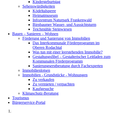
Kindergeburtstag
Sehenswürdigkeiten
Ködeltalsperre
Heimatmuseum
Infozentrum Naturpark Frankenwald
Birnbaumer Wasser- und Aussichtsturm
Teichmühle Steinwiesen
Bauen – Sanieren – Wohnen
Förderung und Sanierung von Immobilien
Das Interkommunale Förderprogramm im
Oberen Rodachtal
Was tun mit einer leerstehenden Immobilie?
Gestaltungsfibel – Gestalterischer Leitfaden zum
Kommunalen Förderprogramm
Sanierungserstberatung durch Fachexperten
Immobilienlotsen
Immobilien - Grundstücke - Wohnungen
Zu verkaufen
Zu vermieten / verpachten
Kaufgesuche
Klimaschutz-Beratung
Tourismus
Bürgerservice-Portal