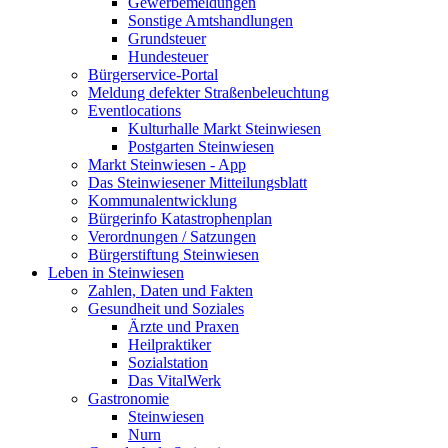
Gewerbemeldungen
Sonstige Amtshandlungen
Grundsteuer
Hundesteuer
Bürgerservice-Portal
Meldung defekter Straßenbeleuchtung
Eventlocations
Kulturhalle Markt Steinwiesen
Postgarten Steinwiesen
Markt Steinwiesen - App
Das Steinwiesener Mitteilungsblatt
Kommunalentwicklung
Bürgerinfo Katastrophenplan
Verordnungen / Satzungen
Bürgerstiftung Steinwiesen
Leben in Steinwiesen
Zahlen, Daten und Fakten
Gesundheit und Soziales
Ärzte und Praxen
Heilpraktiker
Sozialstation
Das VitalWerk
Gastronomie
Steinwiesen
Nurn