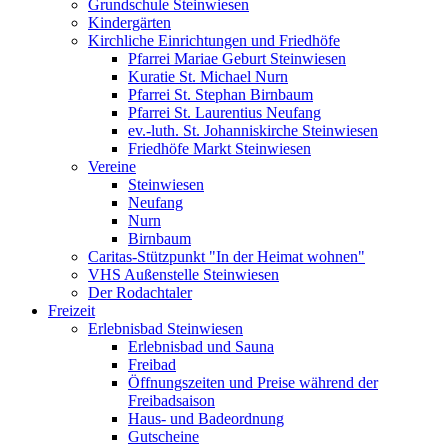
Grundschule Steinwiesen
Kindergärten
Kirchliche Einrichtungen und Friedhöfe
Pfarrei Mariae Geburt Steinwiesen
Kuratie St. Michael Nurn
Pfarrei St. Stephan Birnbaum
Pfarrei St. Laurentius Neufang
ev.-luth. St. Johanniskirche Steinwiesen
Friedhöfe Markt Steinwiesen
Vereine
Steinwiesen
Neufang
Nurn
Birnbaum
Caritas-Stützpunkt "In der Heimat wohnen"
VHS Außenstelle Steinwiesen
Der Rodachtaler
Freizeit
Erlebnisbad Steinwiesen
Erlebnisbad und Sauna
Freibad
Öffnungszeiten und Preise während der
Freibadsaison
Haus- und Badeordnung
Gutscheine