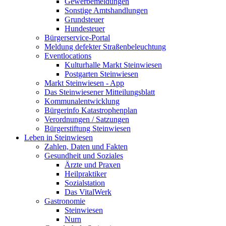
Gewerbemeldungen
Sonstige Amtshandlungen
Grundsteuer
Hundesteuer
Bürgerservice-Portal
Meldung defekter Straßenbeleuchtung
Eventlocations
Kulturhalle Markt Steinwiesen
Postgarten Steinwiesen
Markt Steinwiesen - App
Das Steinwiesener Mitteilungsblatt
Kommunalentwicklung
Bürgerinfo Katastrophenplan
Verordnungen / Satzungen
Bürgerstiftung Steinwiesen
Leben in Steinwiesen
Zahlen, Daten und Fakten
Gesundheit und Soziales
Ärzte und Praxen
Heilpraktiker
Sozialstation
Das VitalWerk
Gastronomie
Steinwiesen
Nurn