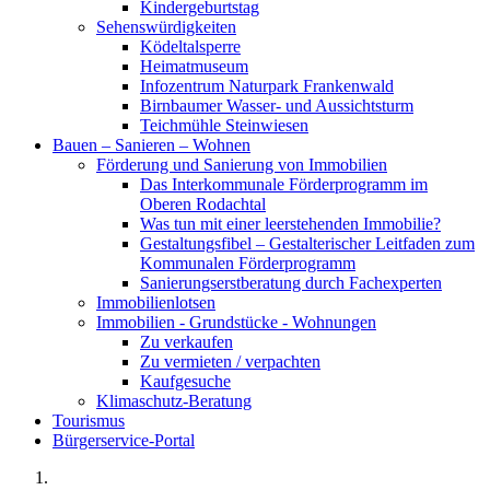
Kindergeburtstag
Sehenswürdigkeiten
Ködeltalsperre
Heimatmuseum
Infozentrum Naturpark Frankenwald
Birnbaumer Wasser- und Aussichtsturm
Teichmühle Steinwiesen
Bauen – Sanieren – Wohnen
Förderung und Sanierung von Immobilien
Das Interkommunale Förderprogramm im
Oberen Rodachtal
Was tun mit einer leerstehenden Immobilie?
Gestaltungsfibel – Gestalterischer Leitfaden zum
Kommunalen Förderprogramm
Sanierungserstberatung durch Fachexperten
Immobilienlotsen
Immobilien - Grundstücke - Wohnungen
Zu verkaufen
Zu vermieten / verpachten
Kaufgesuche
Klimaschutz-Beratung
Tourismus
Bürgerservice-Portal