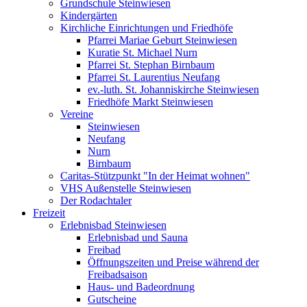
Grundschule Steinwiesen
Kindergärten
Kirchliche Einrichtungen und Friedhöfe
Pfarrei Mariae Geburt Steinwiesen
Kuratie St. Michael Nurn
Pfarrei St. Stephan Birnbaum
Pfarrei St. Laurentius Neufang
ev.-luth. St. Johanniskirche Steinwiesen
Friedhöfe Markt Steinwiesen
Vereine
Steinwiesen
Neufang
Nurn
Birnbaum
Caritas-Stützpunkt "In der Heimat wohnen"
VHS Außenstelle Steinwiesen
Der Rodachtaler
Freizeit
Erlebnisbad Steinwiesen
Erlebnisbad und Sauna
Freibad
Öffnungszeiten und Preise während der
Freibadsaison
Haus- und Badeordnung
Gutscheine