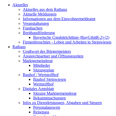
Aktuelles
Aktuelles aus dem Rathaus
Aktuelle Meldungen
Informationen aus dem Einwohnermeldeamt
Veranstaltungen
Fundsachen
Breitbandförderung
Bayerische Gigabitrichtlinie (BayGibitR-2) (2)
Firmenbroschüre - Leben und Arbeiten in Steinwiesen
Rathaus
Grußwort des Bürgermeisters
Ansprechpartner und Öffnungszeiten
Marktgemeinderat
Mitglieder
Sitzungsplan
Bauhof / Wertstoffhof
Bauhof Steinwiesen
Wertstoffhof
Digitales Amtsblatt
Sitzung Marktgemeinderat
Bekanntmachungen
Infos zu Dienstleistungen, Abgaben und Steuern
Personalausweis
Reisepass