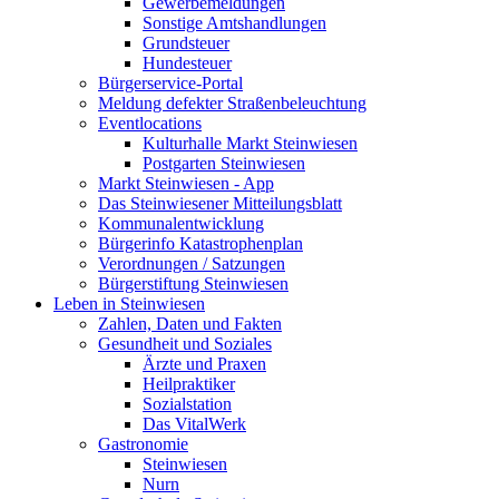
Gewerbemeldungen
Sonstige Amtshandlungen
Grundsteuer
Hundesteuer
Bürgerservice-Portal
Meldung defekter Straßenbeleuchtung
Eventlocations
Kulturhalle Markt Steinwiesen
Postgarten Steinwiesen
Markt Steinwiesen - App
Das Steinwiesener Mitteilungsblatt
Kommunalentwicklung
Bürgerinfo Katastrophenplan
Verordnungen / Satzungen
Bürgerstiftung Steinwiesen
Leben in Steinwiesen
Zahlen, Daten und Fakten
Gesundheit und Soziales
Ärzte und Praxen
Heilpraktiker
Sozialstation
Das VitalWerk
Gastronomie
Steinwiesen
Nurn