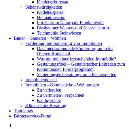
Kindergeburtstag
Sehenswürdigkeiten
Ködeltalsperre
Heimatmuseum
Infozentrum Naturpark Frankenwald
Birnbaumer Wasser- und Aussichtsturm
Teichmühle Steinwiesen
Bauen – Sanieren – Wohnen
Förderung und Sanierung von Immobilien
Das Interkommunale Förderprogramm im
Oberen Rodachtal
Was tun mit einer leerstehenden Immobilie?
Gestaltungsfibel – Gestalterischer Leitfaden zum
Kommunalen Förderprogramm
Sanierungserstberatung durch Fachexperten
Immobilienlotsen
Immobilien - Grundstücke - Wohnungen
Zu verkaufen
Zu vermieten / verpachten
Kaufgesuche
Klimaschutz-Beratung
Tourismus
Bürgerservice-Portal