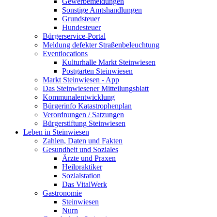
Gewerbemeldungen
Sonstige Amtshandlungen
Grundsteuer
Hundesteuer
Bürgerservice-Portal
Meldung defekter Straßenbeleuchtung
Eventlocations
Kulturhalle Markt Steinwiesen
Postgarten Steinwiesen
Markt Steinwiesen - App
Das Steinwiesener Mitteilungsblatt
Kommunalentwicklung
Bürgerinfo Katastrophenplan
Verordnungen / Satzungen
Bürgerstiftung Steinwiesen
Leben in Steinwiesen
Zahlen, Daten und Fakten
Gesundheit und Soziales
Ärzte und Praxen
Heilpraktiker
Sozialstation
Das VitalWerk
Gastronomie
Steinwiesen
Nurn