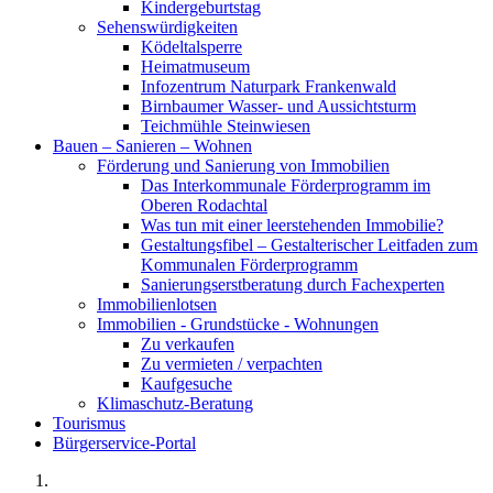
Kindergeburtstag
Sehenswürdigkeiten
Ködeltalsperre
Heimatmuseum
Infozentrum Naturpark Frankenwald
Birnbaumer Wasser- und Aussichtsturm
Teichmühle Steinwiesen
Bauen – Sanieren – Wohnen
Förderung und Sanierung von Immobilien
Das Interkommunale Förderprogramm im
Oberen Rodachtal
Was tun mit einer leerstehenden Immobilie?
Gestaltungsfibel – Gestalterischer Leitfaden zum
Kommunalen Förderprogramm
Sanierungserstberatung durch Fachexperten
Immobilienlotsen
Immobilien - Grundstücke - Wohnungen
Zu verkaufen
Zu vermieten / verpachten
Kaufgesuche
Klimaschutz-Beratung
Tourismus
Bürgerservice-Portal