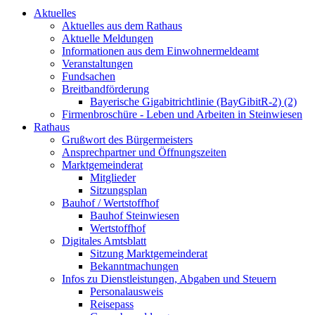
Aktuelles
Aktuelles aus dem Rathaus
Aktuelle Meldungen
Informationen aus dem Einwohnermeldeamt
Veranstaltungen
Fundsachen
Breitbandförderung
Bayerische Gigabitrichtlinie (BayGibitR-2) (2)
Firmenbroschüre - Leben und Arbeiten in Steinwiesen
Rathaus
Grußwort des Bürgermeisters
Ansprechpartner und Öffnungszeiten
Marktgemeinderat
Mitglieder
Sitzungsplan
Bauhof / Wertstoffhof
Bauhof Steinwiesen
Wertstoffhof
Digitales Amtsblatt
Sitzung Marktgemeinderat
Bekanntmachungen
Infos zu Dienstleistungen, Abgaben und Steuern
Personalausweis
Reisepass