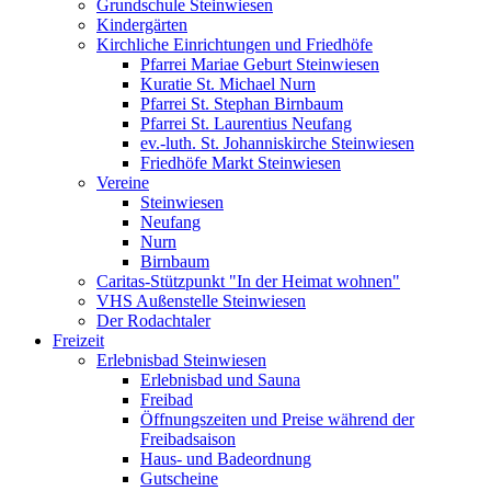
Grundschule Steinwiesen
Kindergärten
Kirchliche Einrichtungen und Friedhöfe
Pfarrei Mariae Geburt Steinwiesen
Kuratie St. Michael Nurn
Pfarrei St. Stephan Birnbaum
Pfarrei St. Laurentius Neufang
ev.-luth. St. Johanniskirche Steinwiesen
Friedhöfe Markt Steinwiesen
Vereine
Steinwiesen
Neufang
Nurn
Birnbaum
Caritas-Stützpunkt "In der Heimat wohnen"
VHS Außenstelle Steinwiesen
Der Rodachtaler
Freizeit
Erlebnisbad Steinwiesen
Erlebnisbad und Sauna
Freibad
Öffnungszeiten und Preise während der
Freibadsaison
Haus- und Badeordnung
Gutscheine