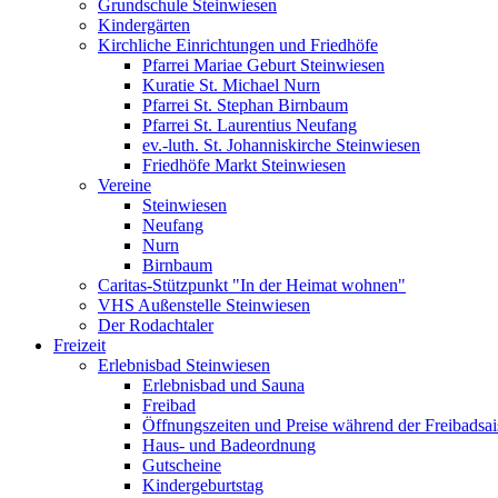
Grundschule Steinwiesen
Kindergärten
Kirchliche Einrichtungen und Friedhöfe
Pfarrei Mariae Geburt Steinwiesen
Kuratie St. Michael Nurn
Pfarrei St. Stephan Birnbaum
Pfarrei St. Laurentius Neufang
ev.-luth. St. Johanniskirche Steinwiesen
Friedhöfe Markt Steinwiesen
Vereine
Steinwiesen
Neufang
Nurn
Birnbaum
Caritas-Stützpunkt "In der Heimat wohnen"
VHS Außenstelle Steinwiesen
Der Rodachtaler
Freizeit
Erlebnisbad Steinwiesen
Erlebnisbad und Sauna
Freibad
Öffnungszeiten und Preise während der Freibadsa
Haus- und Badeordnung
Gutscheine
Kindergeburtstag