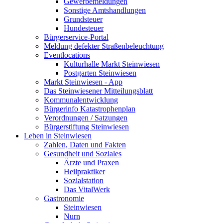
Gewerbemeldungen
Sonstige Amtshandlungen
Grundsteuer
Hundesteuer
Bürgerservice-Portal
Meldung defekter Straßenbeleuchtung
Eventlocations
Kulturhalle Markt Steinwiesen
Postgarten Steinwiesen
Markt Steinwiesen - App
Das Steinwiesener Mitteilungsblatt
Kommunalentwicklung
Bürgerinfo Katastrophenplan
Verordnungen / Satzungen
Bürgerstiftung Steinwiesen
Leben in Steinwiesen
Zahlen, Daten und Fakten
Gesundheit und Soziales
Ärzte und Praxen
Heilpraktiker
Sozialstation
Das VitalWerk
Gastronomie
Steinwiesen
Nurn