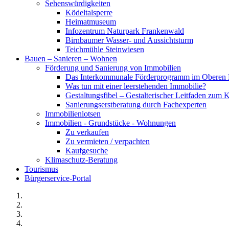
Sehenswürdigkeiten
Ködeltalsperre
Heimatmuseum
Infozentrum Naturpark Frankenwald
Birnbaumer Wasser- und Aussichtsturm
Teichmühle Steinwiesen
Bauen – Sanieren – Wohnen
Förderung und Sanierung von Immobilien
Das Interkommunale Förderprogramm im Oberen 
Was tun mit einer leerstehenden Immobilie?
Gestaltungsfibel – Gestalterischer Leitfaden z
Sanierungserstberatung durch Fachexperten
Immobilienlotsen
Immobilien - Grundstücke - Wohnungen
Zu verkaufen
Zu vermieten / verpachten
Kaufgesuche
Klimaschutz-Beratung
Tourismus
Bürgerservice-Portal