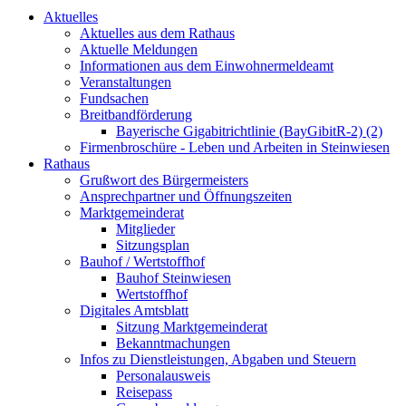
Aktuelles
Aktuelles aus dem Rathaus
Aktuelle Meldungen
Informationen aus dem Einwohnermeldeamt
Veranstaltungen
Fundsachen
Breitbandförderung
Bayerische Gigabitrichtlinie (BayGibitR-2) (2)
Firmenbroschüre - Leben und Arbeiten in Steinwiesen
Rathaus
Grußwort des Bürgermeisters
Ansprechpartner und Öffnungszeiten
Marktgemeinderat
Mitglieder
Sitzungsplan
Bauhof / Wertstoffhof
Bauhof Steinwiesen
Wertstoffhof
Digitales Amtsblatt
Sitzung Marktgemeinderat
Bekanntmachungen
Infos zu Dienstleistungen, Abgaben und Steuern
Personalausweis
Reisepass