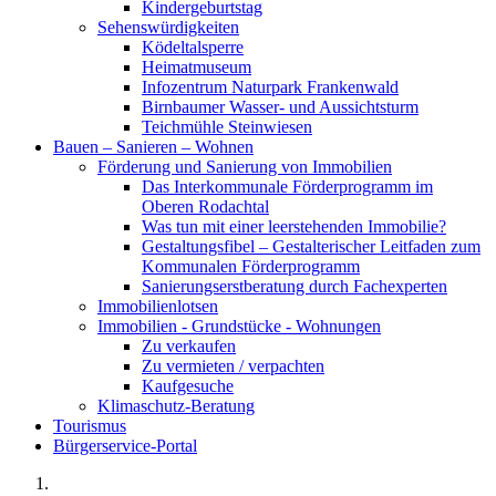
Kindergeburtstag
Sehenswürdigkeiten
Ködeltalsperre
Heimatmuseum
Infozentrum Naturpark Frankenwald
Birnbaumer Wasser- und Aussichtsturm
Teichmühle Steinwiesen
Bauen – Sanieren – Wohnen
Förderung und Sanierung von Immobilien
Das Interkommunale Förderprogramm im
Oberen Rodachtal
Was tun mit einer leerstehenden Immobilie?
Gestaltungsfibel – Gestalterischer Leitfaden zum
Kommunalen Förderprogramm
Sanierungserstberatung durch Fachexperten
Immobilienlotsen
Immobilien - Grundstücke - Wohnungen
Zu verkaufen
Zu vermieten / verpachten
Kaufgesuche
Klimaschutz-Beratung
Tourismus
Bürgerservice-Portal