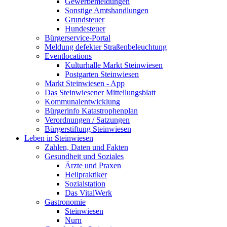
Gewerbemeldungen
Sonstige Amtshandlungen
Grundsteuer
Hundesteuer
Bürgerservice-Portal
Meldung defekter Straßenbeleuchtung
Eventlocations
Kulturhalle Markt Steinwiesen
Postgarten Steinwiesen
Markt Steinwiesen - App
Das Steinwiesener Mitteilungsblatt
Kommunalentwicklung
Bürgerinfo Katastrophenplan
Verordnungen / Satzungen
Bürgerstiftung Steinwiesen
Leben in Steinwiesen
Zahlen, Daten und Fakten
Gesundheit und Soziales
Ärzte und Praxen
Heilpraktiker
Sozialstation
Das VitalWerk
Gastronomie
Steinwiesen
Nurn