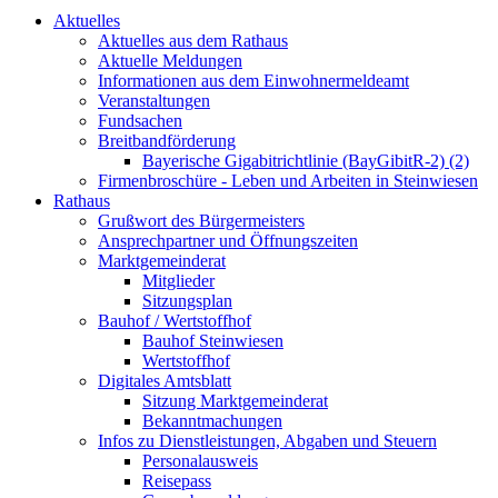
Aktuelles
Aktuelles aus dem Rathaus
Aktuelle Meldungen
Informationen aus dem Einwohnermeldeamt
Veranstaltungen
Fundsachen
Breitbandförderung
Bayerische Gigabitrichtlinie (BayGibitR-2) (2)
Firmenbroschüre - Leben und Arbeiten in Steinwiesen
Rathaus
Grußwort des Bürgermeisters
Ansprechpartner und Öffnungszeiten
Marktgemeinderat
Mitglieder
Sitzungsplan
Bauhof / Wertstoffhof
Bauhof Steinwiesen
Wertstoffhof
Digitales Amtsblatt
Sitzung Marktgemeinderat
Bekanntmachungen
Infos zu Dienstleistungen, Abgaben und Steuern
Personalausweis
Reisepass