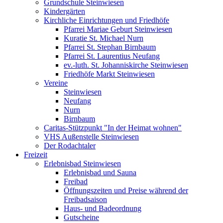
Grundschule Steinwiesen
Kindergärten
Kirchliche Einrichtungen und Friedhöfe
Pfarrei Mariae Geburt Steinwiesen
Kuratie St. Michael Nurn
Pfarrei St. Stephan Birnbaum
Pfarrei St. Laurentius Neufang
ev.-luth. St. Johanniskirche Steinwiesen
Friedhöfe Markt Steinwiesen
Vereine
Steinwiesen
Neufang
Nurn
Birnbaum
Caritas-Stützpunkt "In der Heimat wohnen"
VHS Außenstelle Steinwiesen
Der Rodachtaler
Freizeit
Erlebnisbad Steinwiesen
Erlebnisbad und Sauna
Freibad
Öffnungszeiten und Preise während der
Freibadsaison
Haus- und Badeordnung
Gutscheine