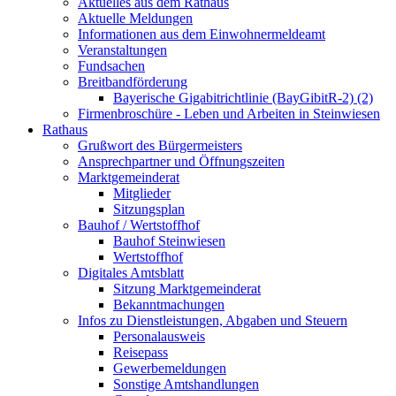
Aktuelles aus dem Rathaus
Aktuelle Meldungen
Informationen aus dem Einwohnermeldeamt
Veranstaltungen
Fundsachen
Breitbandförderung
Bayerische Gigabitrichtlinie (BayGibitR-2) (2)
Firmenbroschüre - Leben und Arbeiten in Steinwiesen
Rathaus
Grußwort des Bürgermeisters
Ansprechpartner und Öffnungszeiten
Marktgemeinderat
Mitglieder
Sitzungsplan
Bauhof / Wertstoffhof
Bauhof Steinwiesen
Wertstoffhof
Digitales Amtsblatt
Sitzung Marktgemeinderat
Bekanntmachungen
Infos zu Dienstleistungen, Abgaben und Steuern
Personalausweis
Reisepass
Gewerbemeldungen
Sonstige Amtshandlungen