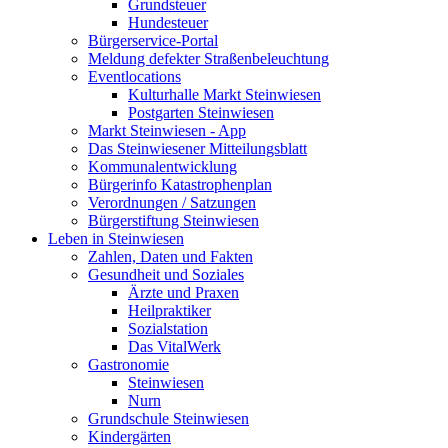
Grundsteuer
Hundesteuer
Bürgerservice-Portal
Meldung defekter Straßenbeleuchtung
Eventlocations
Kulturhalle Markt Steinwiesen
Postgarten Steinwiesen
Markt Steinwiesen - App
Das Steinwiesener Mitteilungsblatt
Kommunalentwicklung
Bürgerinfo Katastrophenplan
Verordnungen / Satzungen
Bürgerstiftung Steinwiesen
Leben in Steinwiesen
Zahlen, Daten und Fakten
Gesundheit und Soziales
Ärzte und Praxen
Heilpraktiker
Sozialstation
Das VitalWerk
Gastronomie
Steinwiesen
Nurn
Grundschule Steinwiesen
Kindergärten