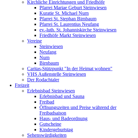
Kirchliche Einrichtungen und Friedhöfe
Pfarrei Mariae Geburt Steinwiesen
Kuratie St. Michael Nurn
Pfarrei St. Stephan Birnbaum
Pfarrei St. Laurentius Neufang
ev.-luth. St. Johanniskirche Steinwiesen
Friedhöfe Markt Steinwiesen
Vereine
Steinwiesen
Neufang
Nurn
Birnbaum
Caritas-Stützpunkt "In der Heimat wohnen"
VHS Außenstelle Steinwiesen
Der Rodachtaler
Freizeit
Erlebnisbad Steinwiesen
Erlebnisbad und Sauna
Freibad
Öffnungszeiten und Preise während der
Freibadsaison
Haus- und Badeordnung
Gutscheine
Kindergeburtstag
Sehenswürdigkeiten