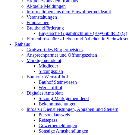
Aktuelles aus dem Rathaus
Aktuelle Meldungen
Informationen aus dem Einwohnermeldeamt
Veranstaltungen
Fundsachen
Breitbandförderung
Bayerische Gigabitrichtlinie (BayGibitR-2) (2)
Firmenbroschüre - Leben und Arbeiten in Steinwiesen
Rathaus
Grußwort des Bürgermeisters
Ansprechpartner und Öffnungszeiten
Marktgemeinderat
Mitglieder
Sitzungsplan
Bauhof / Wertstoffhof
Bauhof Steinwiesen
Wertstoffhof
Digitales Amtsblatt
Sitzung Marktgemeinderat
Bekanntmachungen
Infos zu Dienstleistungen, Abgaben und Steuern
Personalausweis
Reisepass
Gewerbemeldungen
Sonstige Amtshandlungen