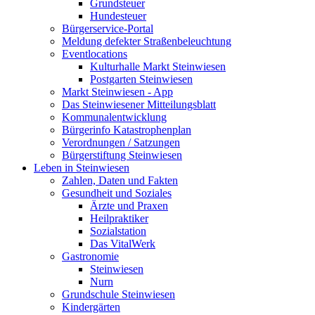
Grundsteuer
Hundesteuer
Bürgerservice-Portal
Meldung defekter Straßenbeleuchtung
Eventlocations
Kulturhalle Markt Steinwiesen
Postgarten Steinwiesen
Markt Steinwiesen - App
Das Steinwiesener Mitteilungsblatt
Kommunalentwicklung
Bürgerinfo Katastrophenplan
Verordnungen / Satzungen
Bürgerstiftung Steinwiesen
Leben in Steinwiesen
Zahlen, Daten und Fakten
Gesundheit und Soziales
Ärzte und Praxen
Heilpraktiker
Sozialstation
Das VitalWerk
Gastronomie
Steinwiesen
Nurn
Grundschule Steinwiesen
Kindergärten