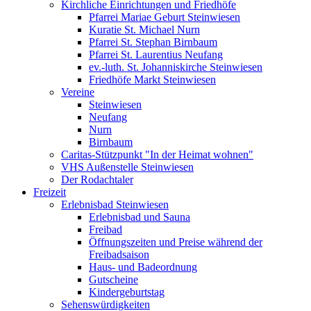
Kirchliche Einrichtungen und Friedhöfe
Pfarrei Mariae Geburt Steinwiesen
Kuratie St. Michael Nurn
Pfarrei St. Stephan Birnbaum
Pfarrei St. Laurentius Neufang
ev.-luth. St. Johanniskirche Steinwiesen
Friedhöfe Markt Steinwiesen
Vereine
Steinwiesen
Neufang
Nurn
Birnbaum
Caritas-Stützpunkt "In der Heimat wohnen"
VHS Außenstelle Steinwiesen
Der Rodachtaler
Freizeit
Erlebnisbad Steinwiesen
Erlebnisbad und Sauna
Freibad
Öffnungszeiten und Preise während der
Freibadsaison
Haus- und Badeordnung
Gutscheine
Kindergeburtstag
Sehenswürdigkeiten