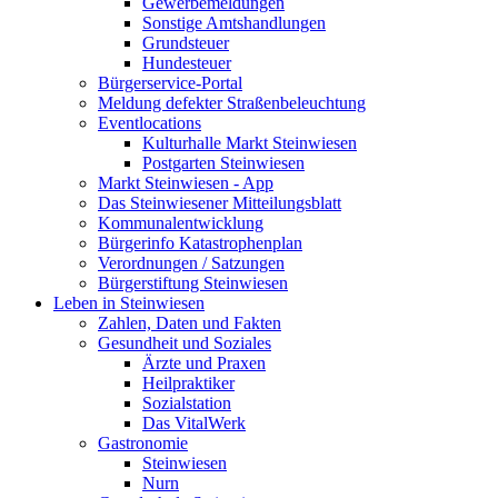
Gewerbemeldungen
Sonstige Amtshandlungen
Grundsteuer
Hundesteuer
Bürgerservice-Portal
Meldung defekter Straßenbeleuchtung
Eventlocations
Kulturhalle Markt Steinwiesen
Postgarten Steinwiesen
Markt Steinwiesen - App
Das Steinwiesener Mitteilungsblatt
Kommunalentwicklung
Bürgerinfo Katastrophenplan
Verordnungen / Satzungen
Bürgerstiftung Steinwiesen
Leben in Steinwiesen
Zahlen, Daten und Fakten
Gesundheit und Soziales
Ärzte und Praxen
Heilpraktiker
Sozialstation
Das VitalWerk
Gastronomie
Steinwiesen
Nurn