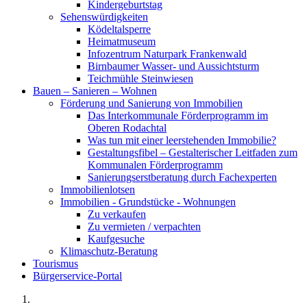
Kindergeburtstag
Sehenswürdigkeiten
Ködeltalsperre
Heimatmuseum
Infozentrum Naturpark Frankenwald
Birnbaumer Wasser- und Aussichtsturm
Teichmühle Steinwiesen
Bauen – Sanieren – Wohnen
Förderung und Sanierung von Immobilien
Das Interkommunale Förderprogramm im
Oberen Rodachtal
Was tun mit einer leerstehenden Immobilie?
Gestaltungsfibel – Gestalterischer Leitfaden zum
Kommunalen Förderprogramm
Sanierungserstberatung durch Fachexperten
Immobilienlotsen
Immobilien - Grundstücke - Wohnungen
Zu verkaufen
Zu vermieten / verpachten
Kaufgesuche
Klimaschutz-Beratung
Tourismus
Bürgerservice-Portal