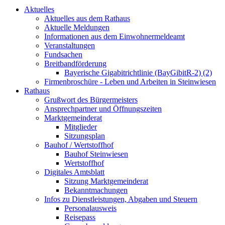
Aktuelles
Aktuelles aus dem Rathaus
Aktuelle Meldungen
Informationen aus dem Einwohnermeldeamt
Veranstaltungen
Fundsachen
Breitbandförderung
Bayerische Gigabitrichtlinie (BayGibitR-2) (2)
Firmenbroschüre - Leben und Arbeiten in Steinwiesen
Rathaus
Grußwort des Bürgermeisters
Ansprechpartner und Öffnungszeiten
Marktgemeinderat
Mitglieder
Sitzungsplan
Bauhof / Wertstoffhof
Bauhof Steinwiesen
Wertstoffhof
Digitales Amtsblatt
Sitzung Marktgemeinderat
Bekanntmachungen
Infos zu Dienstleistungen, Abgaben und Steuern
Personalausweis
Reisepass