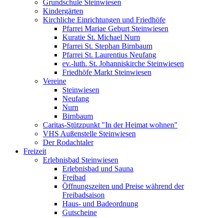
Grundschule Steinwiesen
Kindergärten
Kirchliche Einrichtungen und Friedhöfe
Pfarrei Mariae Geburt Steinwiesen
Kuratie St. Michael Nurn
Pfarrei St. Stephan Birnbaum
Pfarrei St. Laurentius Neufang
ev.-luth. St. Johanniskirche Steinwiesen
Friedhöfe Markt Steinwiesen
Vereine
Steinwiesen
Neufang
Nurn
Birnbaum
Caritas-Stützpunkt "In der Heimat wohnen"
VHS Außenstelle Steinwiesen
Der Rodachtaler
Freizeit
Erlebnisbad Steinwiesen
Erlebnisbad und Sauna
Freibad
Öffnungszeiten und Preise während der
Freibadsaison
Haus- und Badeordnung
Gutscheine