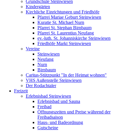
Grundschule Steinwiesen
Kindergärten
Kirchliche Einrichtungen und Friedhöfe
Pfarrei Mariae Geburt Steinwiesen
Kuratie St. Michael Nurn
Pfarrei St. Stephan Birnbaum
Pfarrei St. Laurentius Neufang
ev.-luth. St. Johanniskirche Steinwiesen
Friedhöfe Markt Steinwiesen
Vereine
Steinwiesen
Neufang
Nurn
Birnbaum
Caritas-Stützpunkt "In der Heimat wohnen"
VHS Außenstelle Steinwiesen
Der Rodachtaler
Freizeit
Erlebnisbad Steinwiesen
Erlebnisbad und Sauna
Freibad
Öffnungszeiten und Preise während der
Freibadsaison
Haus- und Badeordnung
Gutscheine