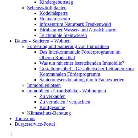
Kindergeburtstag
Sehenswürdigkeiten
Ködeltalsperre
Heimatmuseum
Infozentrum Naturpark Frankenwald
Birnbaumer Wasser- und Aussichtsturm
Teichmühle Steinwiesen
Bauen – Sanieren – Wohnen
Förderung und Sanierung von Immobilien
Das Interkommunale Förderprogramm im
Oberen Rodachtal
Was tun mit einer leerstehenden Immobilie?
Gestaltungsfibel – Gestalterischer Leitfaden zum
Kommunalen Förderprogramm
Sanierungserstberatung durch Fachexperten
Immobilienlotsen
Immobilien - Grundstücke - Wohnungen
Zu verkaufen
Zu vermieten / verpachten
Kaufgesuche
Klimaschutz-Beratung
Tourismus
Bürgerservice-Portal