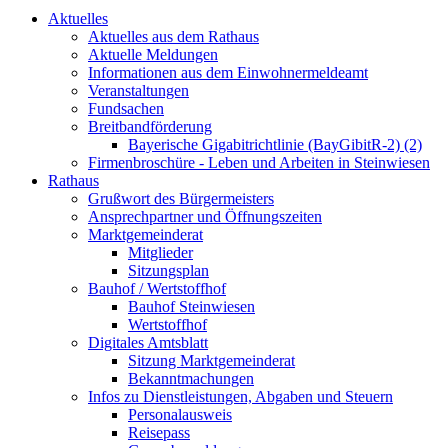
Aktuelles
Aktuelles aus dem Rathaus
Aktuelle Meldungen
Informationen aus dem Einwohnermeldeamt
Veranstaltungen
Fundsachen
Breitbandförderung
Bayerische Gigabitrichtlinie (BayGibitR-2) (2)
Firmenbroschüre - Leben und Arbeiten in Steinwiesen
Rathaus
Grußwort des Bürgermeisters
Ansprechpartner und Öffnungszeiten
Marktgemeinderat
Mitglieder
Sitzungsplan
Bauhof / Wertstoffhof
Bauhof Steinwiesen
Wertstoffhof
Digitales Amtsblatt
Sitzung Marktgemeinderat
Bekanntmachungen
Infos zu Dienstleistungen, Abgaben und Steuern
Personalausweis
Reisepass