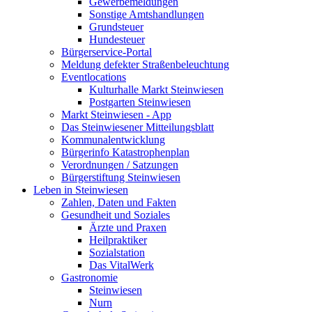
Gewerbemeldungen
Sonstige Amtshandlungen
Grundsteuer
Hundesteuer
Bürgerservice-Portal
Meldung defekter Straßenbeleuchtung
Eventlocations
Kulturhalle Markt Steinwiesen
Postgarten Steinwiesen
Markt Steinwiesen - App
Das Steinwiesener Mitteilungsblatt
Kommunalentwicklung
Bürgerinfo Katastrophenplan
Verordnungen / Satzungen
Bürgerstiftung Steinwiesen
Leben in Steinwiesen
Zahlen, Daten und Fakten
Gesundheit und Soziales
Ärzte und Praxen
Heilpraktiker
Sozialstation
Das VitalWerk
Gastronomie
Steinwiesen
Nurn