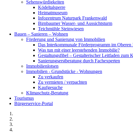
Sehenswürdigkeiten
Ködeltalsperre
Heimatmuseum
Infozentrum Naturpark Frankenwald
Birnbaumer Wasser- und Aussichtsturm
Teichmühle Steinwiesen
Bauen – Sanieren – Wohnen
Förderung und Sanierung von Immobilien
Das Interkommunale Förderprogramm im Oberen 
Was tun mit einer leerstehenden Immobilie?
Gestaltungsfibel – Gestalterischer Leitfaden z
Sanierungserstberatung durch Fachexperten
Immobilienlotsen
Immobilien - Grundstücke - Wohnungen
Zu verkaufen
Zu vermieten / verpachten
Kaufgesuche
Klimaschutz-Beratung
Tourismus
Bürgerservice-Portal