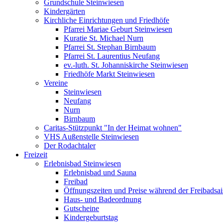
Grundschule Steinwiesen
Kindergärten
Kirchliche Einrichtungen und Friedhöfe
Pfarrei Mariae Geburt Steinwiesen
Kuratie St. Michael Nurn
Pfarrei St. Stephan Birnbaum
Pfarrei St. Laurentius Neufang
ev.-luth. St. Johanniskirche Steinwiesen
Friedhöfe Markt Steinwiesen
Vereine
Steinwiesen
Neufang
Nurn
Birnbaum
Caritas-Stützpunkt "In der Heimat wohnen"
VHS Außenstelle Steinwiesen
Der Rodachtaler
Freizeit
Erlebnisbad Steinwiesen
Erlebnisbad und Sauna
Freibad
Öffnungszeiten und Preise während der Freibadsa
Haus- und Badeordnung
Gutscheine
Kindergeburtstag