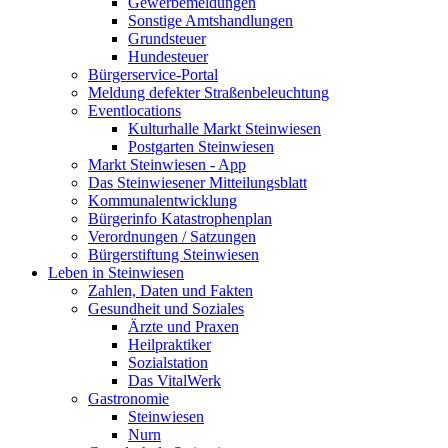
Gewerbemeldungen
Sonstige Amtshandlungen
Grundsteuer
Hundesteuer
Bürgerservice-Portal
Meldung defekter Straßenbeleuchtung
Eventlocations
Kulturhalle Markt Steinwiesen
Postgarten Steinwiesen
Markt Steinwiesen - App
Das Steinwiesener Mitteilungsblatt
Kommunalentwicklung
Bürgerinfo Katastrophenplan
Verordnungen / Satzungen
Bürgerstiftung Steinwiesen
Leben in Steinwiesen
Zahlen, Daten und Fakten
Gesundheit und Soziales
Ärzte und Praxen
Heilpraktiker
Sozialstation
Das VitalWerk
Gastronomie
Steinwiesen
Nurn