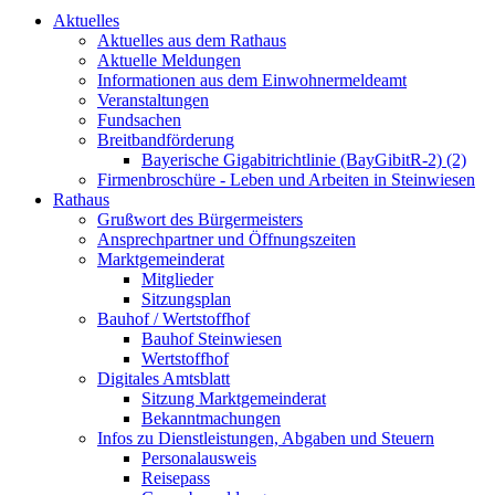
Aktuelles
Aktuelles aus dem Rathaus
Aktuelle Meldungen
Informationen aus dem Einwohnermeldeamt
Veranstaltungen
Fundsachen
Breitbandförderung
Bayerische Gigabitrichtlinie (BayGibitR-2) (2)
Firmenbroschüre - Leben und Arbeiten in Steinwiesen
Rathaus
Grußwort des Bürgermeisters
Ansprechpartner und Öffnungszeiten
Marktgemeinderat
Mitglieder
Sitzungsplan
Bauhof / Wertstoffhof
Bauhof Steinwiesen
Wertstoffhof
Digitales Amtsblatt
Sitzung Marktgemeinderat
Bekanntmachungen
Infos zu Dienstleistungen, Abgaben und Steuern
Personalausweis
Reisepass