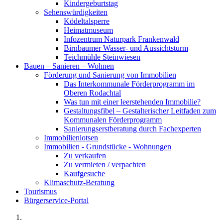
Kindergeburtstag
Sehenswürdigkeiten
Ködeltalsperre
Heimatmuseum
Infozentrum Naturpark Frankenwald
Birnbaumer Wasser- und Aussichtsturm
Teichmühle Steinwiesen
Bauen – Sanieren – Wohnen
Förderung und Sanierung von Immobilien
Das Interkommunale Förderprogramm im
Oberen Rodachtal
Was tun mit einer leerstehenden Immobilie?
Gestaltungsfibel – Gestalterischer Leitfaden zum
Kommunalen Förderprogramm
Sanierungserstberatung durch Fachexperten
Immobilienlotsen
Immobilien - Grundstücke - Wohnungen
Zu verkaufen
Zu vermieten / verpachten
Kaufgesuche
Klimaschutz-Beratung
Tourismus
Bürgerservice-Portal