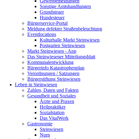
Gewerbemeldungen
Sonstige Amtshandlungen
Grundsteuer
Hundesteuer
Bürgerservice-Portal
Meldung defekter Straßenbeleuchtung
Eventlocations
Kulturhalle Markt Steinwiesen
Postgarten Steinwiesen
Markt Steinwiesen - App
Das Steinwiesener Mitteilungsblatt
Kommunalentwicklung
Bürgerinfo Katastrophenplan
Verordnungen / Satzungen
Bürgerstiftung Steinwiesen
Leben in Steinwiesen
Zahlen, Daten und Fakten
Gesundheit und Soziales
Ärzte und Praxen
Heilpraktiker
Sozialstation
Das VitalWerk
Gastronomie
Steinwiesen
Nurn