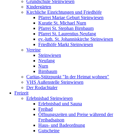
Grundschule Steinwiesen
Kindergärten
Kirchliche Einrichtungen und Friedhöfe
Pfarrei Mariae Geburt Steinwiesen
Kuratie St. Michael Nurn
Pfarrei St. Stephan Birnbaum
Pfarrei St. Laurentius Neufang
ev.-luth. St. Johanniskirche Steinwiesen
Friedhöfe Markt Steinwiesen
Vereine
Steinwiesen
Neufang
Nurn
Birnbaum
Caritas-Stützpunkt "In der Heimat wohnen"
VHS Außenstelle Steinwiesen
Der Rodachtaler
Freizeit
Erlebnisbad Steinwiesen
Erlebnisbad und Sauna
Freibad
Öffnungszeiten und Preise während der
Freibadsaison
Haus- und Badeordnung
Gutscheine