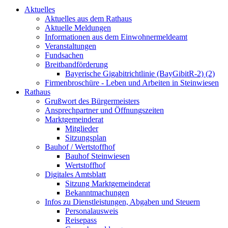
Aktuelles
Aktuelles aus dem Rathaus
Aktuelle Meldungen
Informationen aus dem Einwohnermeldeamt
Veranstaltungen
Fundsachen
Breitbandförderung
Bayerische Gigabitrichtlinie (BayGibitR-2) (2)
Firmenbroschüre - Leben und Arbeiten in Steinwiesen
Rathaus
Grußwort des Bürgermeisters
Ansprechpartner und Öffnungszeiten
Marktgemeinderat
Mitglieder
Sitzungsplan
Bauhof / Wertstoffhof
Bauhof Steinwiesen
Wertstoffhof
Digitales Amtsblatt
Sitzung Marktgemeinderat
Bekanntmachungen
Infos zu Dienstleistungen, Abgaben und Steuern
Personalausweis
Reisepass