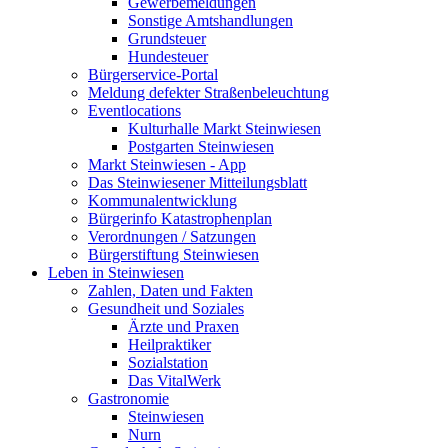
Gewerbemeldungen
Sonstige Amtshandlungen
Grundsteuer
Hundesteuer
Bürgerservice-Portal
Meldung defekter Straßenbeleuchtung
Eventlocations
Kulturhalle Markt Steinwiesen
Postgarten Steinwiesen
Markt Steinwiesen - App
Das Steinwiesener Mitteilungsblatt
Kommunalentwicklung
Bürgerinfo Katastrophenplan
Verordnungen / Satzungen
Bürgerstiftung Steinwiesen
Leben in Steinwiesen
Zahlen, Daten und Fakten
Gesundheit und Soziales
Ärzte und Praxen
Heilpraktiker
Sozialstation
Das VitalWerk
Gastronomie
Steinwiesen
Nurn