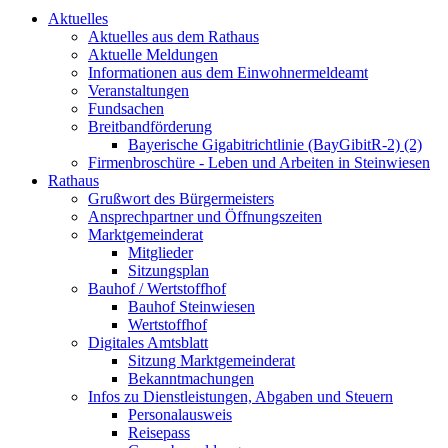
Aktuelles
Aktuelles aus dem Rathaus
Aktuelle Meldungen
Informationen aus dem Einwohnermeldeamt
Veranstaltungen
Fundsachen
Breitbandförderung
Bayerische Gigabitrichtlinie (BayGibitR-2) (2)
Firmenbroschüre - Leben und Arbeiten in Steinwiesen
Rathaus
Grußwort des Bürgermeisters
Ansprechpartner und Öffnungszeiten
Marktgemeinderat
Mitglieder
Sitzungsplan
Bauhof / Wertstoffhof
Bauhof Steinwiesen
Wertstoffhof
Digitales Amtsblatt
Sitzung Marktgemeinderat
Bekanntmachungen
Infos zu Dienstleistungen, Abgaben und Steuern
Personalausweis
Reisepass