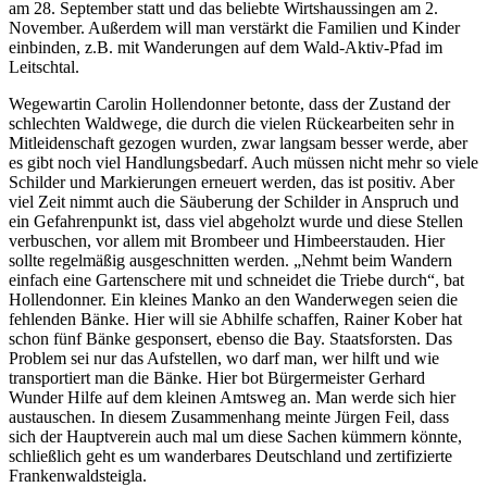
am 28. September statt und das beliebte Wirtshaussingen am 2.
November. Außerdem will man verstärkt die Familien und Kinder
einbinden, z.B. mit Wanderungen auf dem Wald-Aktiv-Pfad im
Leitschtal.
Wegewartin Carolin Hollendonner betonte, dass der Zustand der
schlechten Waldwege, die durch die vielen Rückearbeiten sehr in
Mitleidenschaft gezogen wurden, zwar langsam besser werde, aber
es gibt noch viel Handlungsbedarf. Auch müssen nicht mehr so viele
Schilder und Markierungen erneuert werden, das ist positiv. Aber
viel Zeit nimmt auch die Säuberung der Schilder in Anspruch und
ein Gefahrenpunkt ist, dass viel abgeholzt wurde und diese Stellen
verbuschen, vor allem mit Brombeer und Himbeerstauden. Hier
sollte regelmäßig ausgeschnitten werden. „Nehmt beim Wandern
einfach eine Gartenschere mit und schneidet die Triebe durch“, bat
Hollendonner. Ein kleines Manko an den Wanderwegen seien die
fehlenden Bänke. Hier will sie Abhilfe schaffen, Rainer Kober hat
schon fünf Bänke gesponsert, ebenso die Bay. Staatsforsten. Das
Problem sei nur das Aufstellen, wo darf man, wer hilft und wie
transportiert man die Bänke. Hier bot Bürgermeister Gerhard
Wunder Hilfe auf dem kleinen Amtsweg an. Man werde sich hier
austauschen. In diesem Zusammenhang meinte Jürgen Feil, dass
sich der Hauptverein auch mal um diese Sachen kümmern könnte,
schließlich geht es um wanderbares Deutschland und zertifizierte
Frankenwaldsteigla.