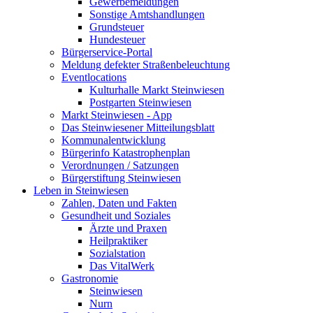
Gewerbemeldungen
Sonstige Amtshandlungen
Grundsteuer
Hundesteuer
Bürgerservice-Portal
Meldung defekter Straßenbeleuchtung
Eventlocations
Kulturhalle Markt Steinwiesen
Postgarten Steinwiesen
Markt Steinwiesen - App
Das Steinwiesener Mitteilungsblatt
Kommunalentwicklung
Bürgerinfo Katastrophenplan
Verordnungen / Satzungen
Bürgerstiftung Steinwiesen
Leben in Steinwiesen
Zahlen, Daten und Fakten
Gesundheit und Soziales
Ärzte und Praxen
Heilpraktiker
Sozialstation
Das VitalWerk
Gastronomie
Steinwiesen
Nurn