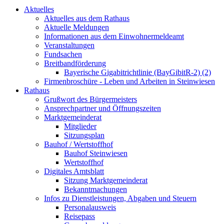
Aktuelles
Aktuelles aus dem Rathaus
Aktuelle Meldungen
Informationen aus dem Einwohnermeldeamt
Veranstaltungen
Fundsachen
Breitbandförderung
Bayerische Gigabitrichtlinie (BayGibitR-2) (2)
Firmenbroschüre - Leben und Arbeiten in Steinwiesen
Rathaus
Grußwort des Bürgermeisters
Ansprechpartner und Öffnungszeiten
Marktgemeinderat
Mitglieder
Sitzungsplan
Bauhof / Wertstoffhof
Bauhof Steinwiesen
Wertstoffhof
Digitales Amtsblatt
Sitzung Marktgemeinderat
Bekanntmachungen
Infos zu Dienstleistungen, Abgaben und Steuern
Personalausweis
Reisepass