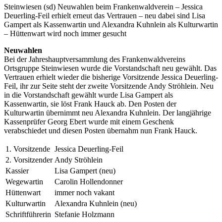
Steinwiesen (sd) Neuwahlen beim Frankenwaldverein – Jessica
Deuerling-Feil erhielt erneut das Vertrauen – neu dabei sind Lisa
Gampert als Kassenwartin und Alexandra Kuhnlein als Kulturwartin
– Hüttenwart wird noch immer gesucht
Neuwahlen
Bei der Jahreshauptversammlung des Frankenwaldvereins
Ortsgruppe Steinwiesen wurde die Vorstandschaft neu gewählt. Das
Vertrauen erhielt wieder die bisherige Vorsitzende Jessica Deuerling-
Feil, ihr zur Seite steht der zweite Vorsitzende Andy Ströhlein. Neu
in die Vorstandschaft gewählt wurde Lisa Gampert als
Kassenwartin, sie löst Frank Hauck ab. Den Posten der
Kulturwartin übernimmt neu Alexandra Kuhnlein. Der langjährige
Kassenprüfer Georg Ebert wurde mit einem Geschenk
verabschiedet und diesen Posten übernahm nun Frank Hauck.
1. Vorsitzende
Jessica Deuerling-Feil
2. Vorsitzender
Andy Ströhlein
Kassier
Lisa Gampert (neu)
Wegewartin
Carolin Hollendonner
Hüttenwart
immer noch vakant
Kulturwartin
Alexandra Kuhnlein (neu)
Schriftführerin
Stefanie Holzmann