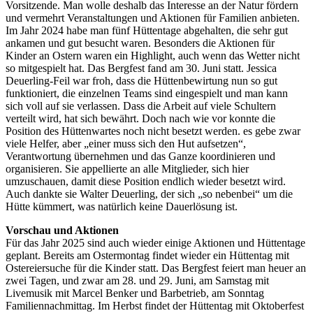
Vorsitzende. Man wolle deshalb das Interesse an der Natur fördern
und vermehrt Veranstaltungen und Aktionen für Familien anbieten.
Im Jahr 2024 habe man fünf Hüttentage abgehalten, die sehr gut
ankamen und gut besucht waren. Besonders die Aktionen für
Kinder an Ostern waren ein Highlight, auch wenn das Wetter nicht
so mitgespielt hat. Das Bergfest fand am 30. Juni statt. Jessica
Deuerling-Feil war froh, dass die Hüttenbewirtung nun so gut
funktioniert, die einzelnen Teams sind eingespielt und man kann
sich voll auf sie verlassen. Dass die Arbeit auf viele Schultern
verteilt wird, hat sich bewährt. Doch nach wie vor konnte die
Position des Hüttenwartes noch nicht besetzt werden. es gebe zwar
viele Helfer, aber „einer muss sich den Hut aufsetzen“,
Verantwortung übernehmen und das Ganze koordinieren und
organisieren. Sie appellierte an alle Mitglieder, sich hier
umzuschauen, damit diese Position endlich wieder besetzt wird.
Auch dankte sie Walter Deuerling, der sich „so nebenbei“ um die
Hütte kümmert, was natürlich keine Dauerlösung ist.
Vorschau und Aktionen
Für das Jahr 2025 sind auch wieder einige Aktionen und Hüttentage
geplant. Bereits am Ostermontag findet wieder ein Hüttentag mit
Ostereiersuche für die Kinder statt. Das Bergfest feiert man heuer an
zwei Tagen, und zwar am 28. und 29. Juni, am Samstag mit
Livemusik mit Marcel Benker und Barbetrieb, am Sonntag
Familiennachmittag. Im Herbst findet der Hüttentag mit Oktoberfest