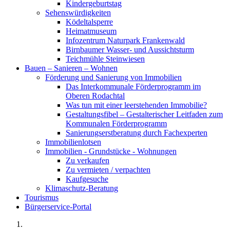
Kindergeburtstag
Sehenswürdigkeiten
Ködeltalsperre
Heimatmuseum
Infozentrum Naturpark Frankenwald
Birnbaumer Wasser- und Aussichtsturm
Teichmühle Steinwiesen
Bauen – Sanieren – Wohnen
Förderung und Sanierung von Immobilien
Das Interkommunale Förderprogramm im
Oberen Rodachtal
Was tun mit einer leerstehenden Immobilie?
Gestaltungsfibel – Gestalterischer Leitfaden zum
Kommunalen Förderprogramm
Sanierungserstberatung durch Fachexperten
Immobilienlotsen
Immobilien - Grundstücke - Wohnungen
Zu verkaufen
Zu vermieten / verpachten
Kaufgesuche
Klimaschutz-Beratung
Tourismus
Bürgerservice-Portal