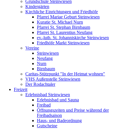
Grundschule Steinwiesen
Kindergärten
Kirchliche Einrichtungen und Friedhöfe
Pfarrei Mariae Geburt Steinwiesen
Kuratie St. Michael Nurn
Pfarrei St. Stephan Birnbaum
Pfarrei St. Laurentius Neufang
ev.-luth. St. Johanniskirche Steinwiesen
Friedhöfe Markt Steinwiesen
Vereine
Steinwiesen
Neufang
Nurn
Birnbaum
Caritas-Stützpunkt "In der Heimat wohnen"
VHS Außenstelle Steinwiesen
Der Rodachtaler
Freizeit
Erlebnisbad Steinwiesen
Erlebnisbad und Sauna
Freibad
Öffnungszeiten und Preise während der
Freibadsaison
Haus- und Badeordnung
Gutscheine