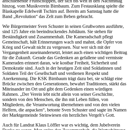
anschließende Frühschoppen, der sich bis weit in den Nachmittag
hinzog, vom Musikverein Birnbaum. Zum Festausklang spielte die
Blaskapelle Edelweiß Tschirn auf. Bereits am Samstag hatte die
Band „Revolution“ das Zelt zum Beben gebracht.
Wie Bürgermeister Sven Schuster in seinen Grußworten ausführte,
sind 125 Jahre ein beeindruckendes Jubiläum. Sie stehen für
Beständigkeit und Zusammenhalt. Die Kameradschaft pflegt
Gemeinschaft, hält Erinnerungen wach und mahnt, die Opfer von
Krieg und Gewalt nicht zu vergessen. Nur wer sich mit der
Vergangenheit auseinandersetzt, leistet auch einen wichtigen Beitrag
für die Zukunft. Gerade das Gedenken an gefallene und vermisste
Kameraden erinnert daran, wie kostbar Freiheit, Sicherheit und
Demokratie sind. Auch in der heutigen Zeit sind Soldatinnen und
Soldaten Teil der Gesellschaft und verdienen Respekt und
Anerkennung. Die KSK Birnbaum trägt dazu bei, sie schlägt eine
Brücke zwischen den Generationen, bewahrt Traditionen, stärkt das
Miteinander im Ort und gibt dem Gedenken einen würdigen
Rahmen. „Der Verein lebt nicht allein von seiner Geschichte,
sondern von den Menschen, die ihn mit Leben füllen, von
Mitgliedern, die Verantwortung übernehmen und von den vielen
Helfern, die anpacken“, betonte Sven Schuster und sagte im Namen
der Marktgemeinde Steinwiesen ein herzliches Vergelt’s Gott.
Auch für Landrat Klaus Löffler war es wichtig, dem Jubelverein