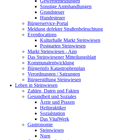
Gewerbemeldungen
Sonstige Amtshandlungen
Grundsteuer
Hundesteuer
Bürgerservice-Portal
Meldung defekter Straßenbeleuchtung
Eventlocations
Kulturhalle Markt Steinwiesen
Postgarten Steinwiesen
Markt Steinwiesen - App
Das Steinwiesener Mitteilungsblatt
Kommunalentwicklung
Bürgerinfo Katastrophenplan
Verordnungen / Satzungen
Bürgerstiftung Steinwiesen
Leben in Steinwiesen
Zahlen, Daten und Fakten
Gesundheit und Soziales
Ärzte und Praxen
Heilpraktiker
Sozialstation
Das VitalWerk
Gastronomie
Steinwiesen
Nurn