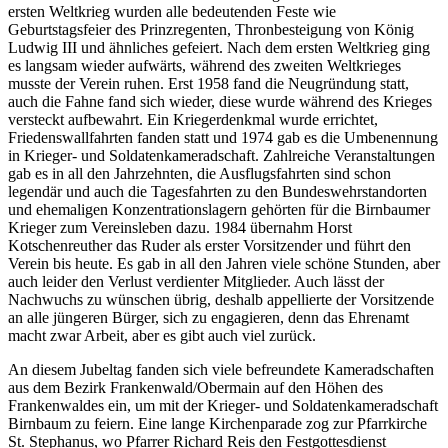
ersten Weltkrieg wurden alle bedeutenden Feste wie
Geburtstagsfeier des Prinzregenten, Thronbesteigung von König
Ludwig III und ähnliches gefeiert. Nach dem ersten Weltkrieg ging
es langsam wieder aufwärts, während des zweiten Weltkrieges
musste der Verein ruhen. Erst 1958 fand die Neugründung statt,
auch die Fahne fand sich wieder, diese wurde während des Krieges
versteckt aufbewahrt. Ein Kriegerdenkmal wurde errichtet,
Friedenswallfahrten fanden statt und 1974 gab es die Umbenennung
in Krieger- und Soldatenkameradschaft. Zahlreiche Veranstaltungen
gab es in all den Jahrzehnten, die Ausflugsfahrten sind schon
legendär und auch die Tagesfahrten zu den Bundeswehrstandorten
und ehemaligen Konzentrationslagern gehörten für die Birnbaumer
Krieger zum Vereinsleben dazu. 1984 übernahm Horst
Kotschenreuther das Ruder als erster Vorsitzender und führt den
Verein bis heute. Es gab in all den Jahren viele schöne Stunden, aber
auch leider den Verlust verdienter Mitglieder. Auch lässt der
Nachwuchs zu wünschen übrig, deshalb appellierte der Vorsitzende
an alle jüngeren Bürger, sich zu engagieren, denn das Ehrenamt
macht zwar Arbeit, aber es gibt auch viel zurück.
An diesem Jubeltag fanden sich viele befreundete Kameradschaften
aus dem Bezirk Frankenwald/Obermain auf den Höhen des
Frankenwaldes ein, um mit der Krieger- und Soldatenkameradschaft
Birnbaum zu feiern. Eine lange Kirchenparade zog zur Pfarrkirche
St. Stephanus, wo Pfarrer Richard Reis den Festgottesdienst