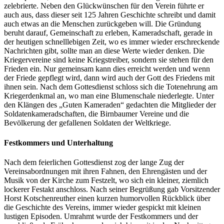
zelebrierte. Neben den Glückwünschen für den Verein führte er
auch aus, dass dieser seit 125 Jahren Geschichte schreibt und damit
auch etwas an die Menschen zurückgeben will. Die Gründung
beruht darauf, Gemeinschaft zu erleben, Kameradschaft, gerade in
der heutigen schnelllebigen Zeit, wo es immer wieder erschreckende
Nachrichten gibt, sollte man an diese Werte wieder denken. Die
Kriegervereine sind keine Kriegstreiber, sondern sie stehen für den
Frieden ein. Nur gemeinsam kann dies erreicht werden und wenn
der Friede gepflegt wird, dann wird auch der Gott des Friedens mit
ihnen sein. Nach dem Gottesdienst schloss sich die Totenehrung am
Kriegerdenkmal an, wo man eine Blumenschale niederlegte. Unter
den Klängen des „Guten Kameraden“ gedachten die Mitglieder der
Soldatenkameradschaften, die Birnbaumer Vereine und die
Bevölkerung der gefallenen Soldaten der Weltkriege.
Festkommers und Unterhaltung
Nach dem feierlichen Gottesdienst zog der lange Zug der
Vereinsabordnungen mit ihren Fahnen, den Ehrengästen und der
Musik von der Kirche zum Festzelt, wo sich ein kleiner, ziemlich
lockerer Festakt anschloss. Nach seiner Begrüßung gab Vorsitzender
Horst Kotschenreuther einen kurzen humorvollen Rückblick über
die Geschichte des Vereins, immer wieder gespickt mit kleinen
lustigen Episoden. Umrahmt wurde der Festkommers und der