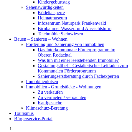
Kindergeburtstag
Sehenswürdigkeiten
Ködeltalsperre
Heimatmuseum
Infozentrum Naturpark Frankenwald
Birnbaumer Wasser- und Aussichtsturm
Teichmühle Steinwiesen
Bauen – Sanieren – Wohnen
Förderung und Sanierung von Immobilien
Das Interkommunale Förderprogramm im
Oberen Rodachtal
Was tun mit einer leerstehenden Immobilie?
Gestaltungsfibel – Gestalterischer Leitfaden zum
Kommunalen Förderprogramm
Sanierungserstberatung durch Fachexperten
Immobilienlotsen
Immobilien - Grundstücke - Wohnungen
Zu verkaufen
Zu vermieten / verpachten
Kaufgesuche
Klimaschutz-Beratung
Tourismus
Bürgerservice-Portal