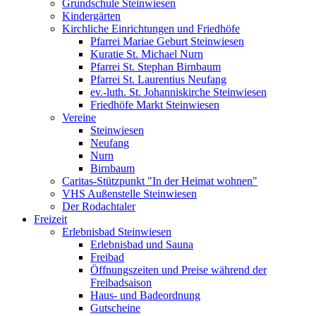
Grundschule Steinwiesen
Kindergärten
Kirchliche Einrichtungen und Friedhöfe
Pfarrei Mariae Geburt Steinwiesen
Kuratie St. Michael Nurn
Pfarrei St. Stephan Birnbaum
Pfarrei St. Laurentius Neufang
ev.-luth. St. Johanniskirche Steinwiesen
Friedhöfe Markt Steinwiesen
Vereine
Steinwiesen
Neufang
Nurn
Birnbaum
Caritas-Stützpunkt "In der Heimat wohnen"
VHS Außenstelle Steinwiesen
Der Rodachtaler
Freizeit
Erlebnisbad Steinwiesen
Erlebnisbad und Sauna
Freibad
Öffnungszeiten und Preise während der
Freibadsaison
Haus- und Badeordnung
Gutscheine