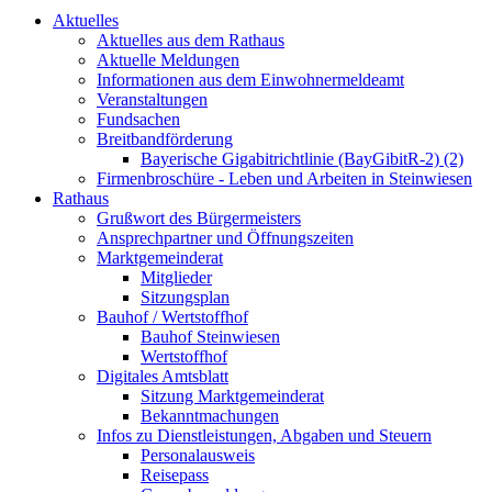
Aktuelles
Aktuelles aus dem Rathaus
Aktuelle Meldungen
Informationen aus dem Einwohnermeldeamt
Veranstaltungen
Fundsachen
Breitbandförderung
Bayerische Gigabitrichtlinie (BayGibitR-2) (2)
Firmenbroschüre - Leben und Arbeiten in Steinwiesen
Rathaus
Grußwort des Bürgermeisters
Ansprechpartner und Öffnungszeiten
Marktgemeinderat
Mitglieder
Sitzungsplan
Bauhof / Wertstoffhof
Bauhof Steinwiesen
Wertstoffhof
Digitales Amtsblatt
Sitzung Marktgemeinderat
Bekanntmachungen
Infos zu Dienstleistungen, Abgaben und Steuern
Personalausweis
Reisepass