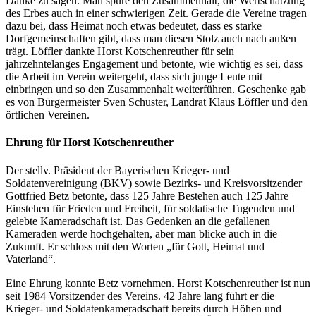
Danke zu sagen. Man spüre den Zusammenhalt, die Wertschätzung
des Erbes auch in einer schwierigen Zeit. Gerade die Vereine tragen
dazu bei, dass Heimat noch etwas bedeutet, dass es starke
Dorfgemeinschaften gibt, dass man diesen Stolz auch nach außen
trägt. Löffler dankte Horst Kotschenreuther für sein
jahrzehntelanges Engagement und betonte, wie wichtig es sei, dass
die Arbeit im Verein weitergeht, dass sich junge Leute mit
einbringen und so den Zusammenhalt weiterführen. Geschenke gab
es von Bürgermeister Sven Schuster, Landrat Klaus Löffler und den
örtlichen Vereinen.
Ehrung für Horst Kotschenreuther
Der stellv. Präsident der Bayerischen Krieger- und
Soldatenvereinigung (BKV) sowie Bezirks- und Kreisvorsitzender
Gottfried Betz betonte, dass 125 Jahre Bestehen auch 125 Jahre
Einstehen für Frieden und Freiheit, für soldatische Tugenden und
gelebte Kameradschaft ist. Das Gedenken an die gefallenen
Kameraden werde hochgehalten, aber man blicke auch in die
Zukunft. Er schloss mit den Worten „für Gott, Heimat und
Vaterland“.
Eine Ehrung konnte Betz vornehmen. Horst Kotschenreuther ist nun
seit 1984 Vorsitzender des Vereins. 42 Jahre lang führt er die
Krieger- und Soldatenkameradschaft bereits durch Höhen und