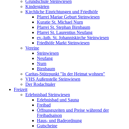
Grundschule Steinwiesen
Kindergärten
Kirchliche Einrichtungen und Friedhöfe
Pfarrei Mariae Geburt Steinwiesen
Kuratie St. Michael Nurn
Pfarrei St. Stephan Birnbaum
Pfarrei St. Laurentius Neufang
ev.-luth. St. Johanniskirche Steinwiesen
Friedhöfe Markt Steinwiesen
Vereine
Steinwiesen
Neufang
Nurn
Birnbaum
Caritas-Stützpunkt "In der Heimat wohnen"
VHS Außenstelle Steinwiesen
Der Rodachtaler
Freizeit
Erlebnisbad Steinwiesen
Erlebnisbad und Sauna
Freibad
Öffnungszeiten und Preise während der
Freibadsaison
Haus- und Badeordnung
Gutscheine