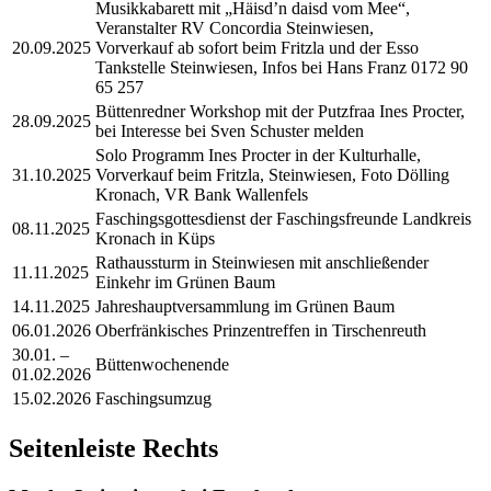
Musikkabarett mit „Häisd’n daisd vom Mee“,
Veranstalter RV Concordia Steinwiesen,
20.09.2025
Vorverkauf ab sofort beim Fritzla und der Esso
Tankstelle Steinwiesen, Infos bei Hans Franz 0172 90
65 257
Büttenredner Workshop mit der Putzfraa Ines Procter,
28.09.2025
bei Interesse bei Sven Schuster melden
Solo Programm Ines Procter in der Kulturhalle,
31.10.2025
Vorverkauf beim Fritzla, Steinwiesen, Foto Dölling
Kronach, VR Bank Wallenfels
Faschingsgottesdienst der Faschingsfreunde Landkreis
08.11.2025
Kronach in Küps
Rathaussturm in Steinwiesen mit anschließender
11.11.2025
Einkehr im Grünen Baum
14.11.2025
Jahreshauptversammlung im Grünen Baum
06.01.2026
Oberfränkisches Prinzentreffen in Tirschenreuth
30.01. –
Büttenwochenende
01.02.2026
15.02.2026
Faschingsumzug
Seitenleiste Rechts