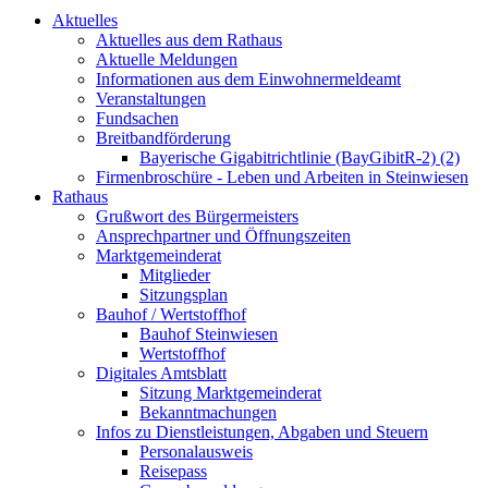
Aktuelles
Aktuelles aus dem Rathaus
Aktuelle Meldungen
Informationen aus dem Einwohnermeldeamt
Veranstaltungen
Fundsachen
Breitbandförderung
Bayerische Gigabitrichtlinie (BayGibitR-2) (2)
Firmenbroschüre - Leben und Arbeiten in Steinwiesen
Rathaus
Grußwort des Bürgermeisters
Ansprechpartner und Öffnungszeiten
Marktgemeinderat
Mitglieder
Sitzungsplan
Bauhof / Wertstoffhof
Bauhof Steinwiesen
Wertstoffhof
Digitales Amtsblatt
Sitzung Marktgemeinderat
Bekanntmachungen
Infos zu Dienstleistungen, Abgaben und Steuern
Personalausweis
Reisepass