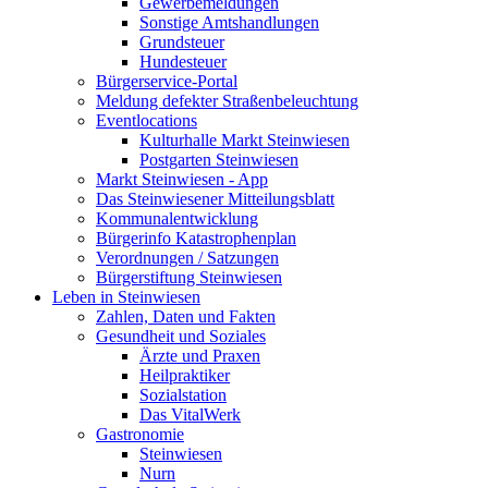
Gewerbemeldungen
Sonstige Amtshandlungen
Grundsteuer
Hundesteuer
Bürgerservice-Portal
Meldung defekter Straßenbeleuchtung
Eventlocations
Kulturhalle Markt Steinwiesen
Postgarten Steinwiesen
Markt Steinwiesen - App
Das Steinwiesener Mitteilungsblatt
Kommunalentwicklung
Bürgerinfo Katastrophenplan
Verordnungen / Satzungen
Bürgerstiftung Steinwiesen
Leben in Steinwiesen
Zahlen, Daten und Fakten
Gesundheit und Soziales
Ärzte und Praxen
Heilpraktiker
Sozialstation
Das VitalWerk
Gastronomie
Steinwiesen
Nurn