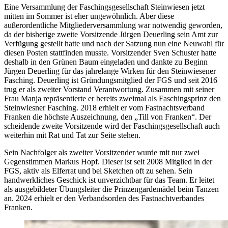
Eine Versammlung der Faschingsgesellschaft Steinwiesen jetzt
mitten im Sommer ist eher ungewöhnlich. Aber diese
außerordentliche Mitgliederversammlung war notwendig geworden,
da der bisherige zweite Vorsitzende Jürgen Deuerling sein Amt zur
Verfügung gestellt hatte und nach der Satzung nun eine Neuwahl für
diesen Posten stattfinden musste. Vorsitzender Sven Schuster hatte
deshalb in den Grünen Baum eingeladen und dankte zu Beginn
Jürgen Deuerling für das jahrelange Wirken für den Steinwiesener
Fasching. Deuerling ist Gründungsmitglied der FGS und seit 2016
trug er als zweiter Vorstand Verantwortung. Zusammen mit seiner
Frau Manja repräsentierte er bereits zweimal als Faschingsprinz den
Steinwiesner Fasching. 2018 erhielt er vom Fastnachtsverband
Franken die höchste Auszeichnung, den „Till von Franken“. Der
scheidende zweite Vorsitzende wird der Faschingsgesellschaft auch
weiterhin mit Rat und Tat zur Seite stehen.
Sein Nachfolger als zweiter Vorsitzender wurde mit nur zwei
Gegenstimmen Markus Hopf. Dieser ist seit 2008 Mitglied in der
FGS, aktiv als Elferrat und bei Sketchen oft zu sehen. Sein
handwerkliches Geschick ist unverzichtbar für das Team. Er leitet
als ausgebildeter Übungsleiter die Prinzengardemädel beim Tanzen
an. 2024 erhielt er den Verbandsorden des Fastnachtverbandes
Franken.