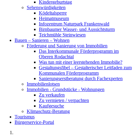
Kindergeburtstag
Sehenswürdigkeiten
Ködeltalsperre
Heimatmuseum
Infozentrum Naturpark Frankenwald
Birnbaumer Wasser- und Aussichtsturm
Teichmühle Steinwiesen
Bauen – Sanieren – Wohnen
Förderung und Sanierung von Immobilien
Das Interkommunale Förderprogramm im
Oberen Rodachtal
Was tun mit einer leerstehenden Immobilie?
Gestaltungsfibel – Gestalterischer Leitfaden zum
Kommunalen Förderprogramm
Sanierungserstberatung durch Fachexperten
Immobilienlotsen
Immobilien - Grundstücke - Wohnungen
Zu verkaufen
Zu vermieten / verpachten
Kaufgesuche
Klimaschutz-Beratung
Tourismus
Bürgerservice-Portal