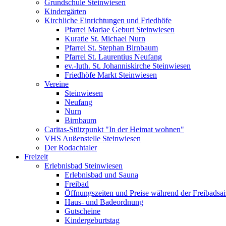
Grundschule Steinwiesen
Kindergärten
Kirchliche Einrichtungen und Friedhöfe
Pfarrei Mariae Geburt Steinwiesen
Kuratie St. Michael Nurn
Pfarrei St. Stephan Birnbaum
Pfarrei St. Laurentius Neufang
ev.-luth. St. Johanniskirche Steinwiesen
Friedhöfe Markt Steinwiesen
Vereine
Steinwiesen
Neufang
Nurn
Birnbaum
Caritas-Stützpunkt "In der Heimat wohnen"
VHS Außenstelle Steinwiesen
Der Rodachtaler
Freizeit
Erlebnisbad Steinwiesen
Erlebnisbad und Sauna
Freibad
Öffnungszeiten und Preise während der Freibadsa
Haus- und Badeordnung
Gutscheine
Kindergeburtstag