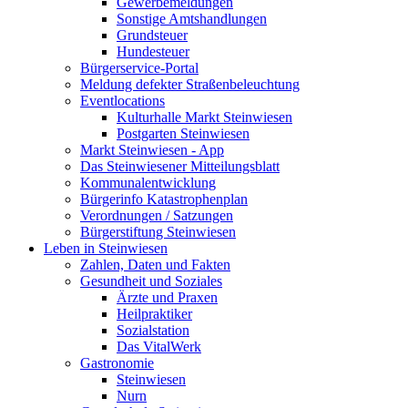
Gewerbemeldungen
Sonstige Amtshandlungen
Grundsteuer
Hundesteuer
Bürgerservice-Portal
Meldung defekter Straßenbeleuchtung
Eventlocations
Kulturhalle Markt Steinwiesen
Postgarten Steinwiesen
Markt Steinwiesen - App
Das Steinwiesener Mitteilungsblatt
Kommunalentwicklung
Bürgerinfo Katastrophenplan
Verordnungen / Satzungen
Bürgerstiftung Steinwiesen
Leben in Steinwiesen
Zahlen, Daten und Fakten
Gesundheit und Soziales
Ärzte und Praxen
Heilpraktiker
Sozialstation
Das VitalWerk
Gastronomie
Steinwiesen
Nurn