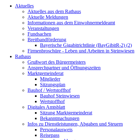
Aktuelles
Aktuelles aus dem Rathaus
Aktuelle Meldungen
Informationen aus dem Einwohnermeldeamt
Veranstaltungen
Fundsachen
Breitbandförderung
Bayerische Gigabitrichtlinie (BayGibitR-2) (2)
Firmenbroschüre - Leben und Arbeiten in Steinwiesen
Rathaus
Grußwort des Bürgermeisters
Ansprechpartner und Öffnungszeiten
Marktgemeinderat
Mitglieder
Sitzungsplan
Bauhof / Wertstoffhof
Bauhof Steinwiesen
Wertstoffhof
Digitales Amtsblatt
Sitzung Marktgemeinderat
Bekanntmachungen
Infos zu Dienstleistungen, Abgaben und Steuern
Personalausweis
Reisepass