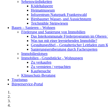
Sehenswürdigkeiten
Ködeltalsperre
Heimatmuseum
Infozentrum Naturpark Frankenwald
Birnbaumer Wasser- und Aussichtsturm
Teichmühle Steinwiesen
Bauen – Sanieren – Wohnen
Förderung und Sanierung von Immobilien
Das Interkommunale Förderprogramm im Oberen 
Was tun mit einer leerstehenden Immobilie?
Gestaltungsfibel – Gestalterischer Leitfaden z
Sanierungserstberatung durch Fachexperten
Immobilienlotsen
Immobilien - Grundstücke - Wohnungen
Zu verkaufen
Zu vermieten / verpachten
Kaufgesuche
Klimaschutz-Beratung
Tourismus
Bürgerservice-Portal