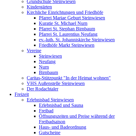
Grundschule Steinwiesen
Kindergärten
Kirchliche Einrichtungen und Friedhöfe
Pfarrei Mariae Geburt Steinwiesen
Kuratie St. Michael Nurn
Pfarrei St. Stephan Birnbaum
Pfarrei St. Laurentius Neufang
ev.-luth. St. Johanniskirche Steinwiesen
Friedhöfe Markt Steinwiesen
Vereine
Steinwiesen
Neufang
Nurn
Birnbaum
Caritas-Stützpunkt "In der Heimat wohnen"
VHS Außenstelle Steinwiesen
Der Rodachtaler
Freizeit
Erlebnisbad Steinwiesen
Erlebnisbad und Sauna
Freibad
Öffnungszeiten und Preise während der
Freibadsaison
Haus- und Badeordnung
Gutscheine