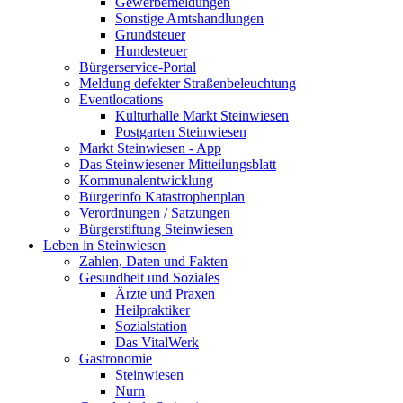
Gewerbemeldungen
Sonstige Amtshandlungen
Grundsteuer
Hundesteuer
Bürgerservice-Portal
Meldung defekter Straßenbeleuchtung
Eventlocations
Kulturhalle Markt Steinwiesen
Postgarten Steinwiesen
Markt Steinwiesen - App
Das Steinwiesener Mitteilungsblatt
Kommunalentwicklung
Bürgerinfo Katastrophenplan
Verordnungen / Satzungen
Bürgerstiftung Steinwiesen
Leben in Steinwiesen
Zahlen, Daten und Fakten
Gesundheit und Soziales
Ärzte und Praxen
Heilpraktiker
Sozialstation
Das VitalWerk
Gastronomie
Steinwiesen
Nurn