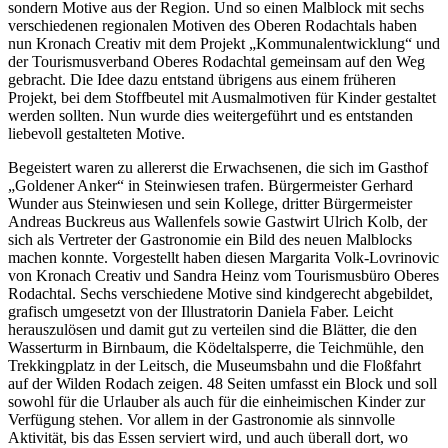
sondern Motive aus der Region. Und so einen Malblock mit sechs
verschiedenen regionalen Motiven des Oberen Rodachtals haben
nun Kronach Creativ mit dem Projekt „Kommunalentwicklung“ und
der Tourismusverband Oberes Rodachtal gemeinsam auf den Weg
gebracht. Die Idee dazu entstand übrigens aus einem früheren
Projekt, bei dem Stoffbeutel mit Ausmalmotiven für Kinder gestaltet
werden sollten. Nun wurde dies weitergeführt und es entstanden
liebevoll gestalteten Motive.
Begeistert waren zu allererst die Erwachsenen, die sich im Gasthof
„Goldener Anker“ in Steinwiesen trafen. Bürgermeister Gerhard
Wunder aus Steinwiesen und sein Kollege, dritter Bürgermeister
Andreas Buckreus aus Wallenfels sowie Gastwirt Ulrich Kolb, der
sich als Vertreter der Gastronomie ein Bild des neuen Malblocks
machen konnte. Vorgestellt haben diesen Margarita Volk-Lovrinovic
von Kronach Creativ und Sandra Heinz vom Tourismusbüro Oberes
Rodachtal. Sechs verschiedene Motive sind kindgerecht abgebildet,
grafisch umgesetzt von der Illustratorin Daniela Faber. Leicht
herauszulösen und damit gut zu verteilen sind die Blätter, die den
Wasserturm in Birnbaum, die Ködeltalsperre, die Teichmühle, den
Trekkingplatz in der Leitsch, die Museumsbahn und die Floßfahrt
auf der Wilden Rodach zeigen. 48 Seiten umfasst ein Block und soll
sowohl für die Urlauber als auch für die einheimischen Kinder zur
Verfügung stehen. Vor allem in der Gastronomie als sinnvolle
Aktivität, bis das Essen serviert wird, und auch überall dort, wo