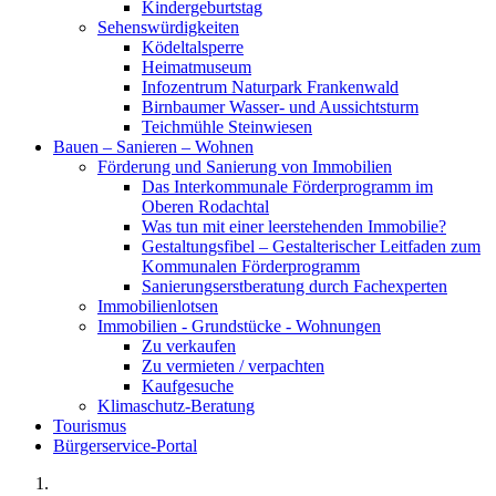
Kindergeburtstag
Sehenswürdigkeiten
Ködeltalsperre
Heimatmuseum
Infozentrum Naturpark Frankenwald
Birnbaumer Wasser- und Aussichtsturm
Teichmühle Steinwiesen
Bauen – Sanieren – Wohnen
Förderung und Sanierung von Immobilien
Das Interkommunale Förderprogramm im
Oberen Rodachtal
Was tun mit einer leerstehenden Immobilie?
Gestaltungsfibel – Gestalterischer Leitfaden zum
Kommunalen Förderprogramm
Sanierungserstberatung durch Fachexperten
Immobilienlotsen
Immobilien - Grundstücke - Wohnungen
Zu verkaufen
Zu vermieten / verpachten
Kaufgesuche
Klimaschutz-Beratung
Tourismus
Bürgerservice-Portal