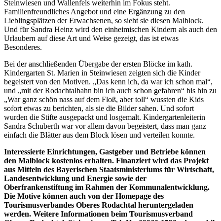
Steinwiesen und Wallenfels weiterhin im Fokus steht.
Familienfreundliches Angebot und eine Ergänzung zu den
Lieblingsplätzen der Erwachsenen, so sieht sie diesen Malblock.
Und für Sandra Heinz wird den einheimischen Kindern als auch den
Urlaubern auf diese Art und Weise gezeigt, das ist etwas
Besonderes.
Bei der anschließenden Übergabe der ersten Blöcke im kath.
Kindergarten St. Marien in Steinwiesen zeigten sich die Kinder
begeistert von den Motiven. „Das kenn ich, da war ich schon mal“,
und „mit der Rodachtalbahn bin ich auch schon gefahren“ bis hin zu
„War ganz schön nass auf dem Floß, aber toll“ wussten die Kids
sofort etwas zu berichten, als sie die Bilder sahen. Und sofort
wurden die Stifte ausgepackt und losgemalt. Kindergartenleiterin
Sandra Schuberth war vor allem davon begeistert, dass man ganz
einfach die Blätter aus dem Block lösen und verteilen konnte.
Interessierte Einrichtungen, Gastgeber und Betriebe können
den Malblock kostenlos erhalten. Finanziert wird das Projekt
aus Mitteln des Bayerischen Staatsministeriums für Wirtschaft,
Landesentwicklung und Energie sowie der
Oberfrankenstiftung im Rahmen der Kommunalentwicklung.
Die Motive können auch von der Homepage des
Tourismusverbandes Oberes Rodachtal heruntergeladen
werden. Weitere Informationen beim Tourismusverband