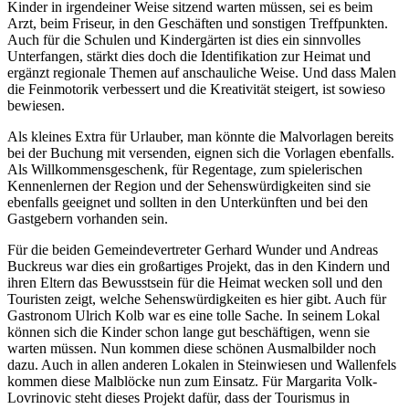
Kinder in irgendeiner Weise sitzend warten müssen, sei es beim
Arzt, beim Friseur, in den Geschäften und sonstigen Treffpunkten.
Auch für die Schulen und Kindergärten ist dies ein sinnvolles
Unterfangen, stärkt dies doch die Identifikation zur Heimat und
ergänzt regionale Themen auf anschauliche Weise. Und dass Malen
die Feinmotorik verbessert und die Kreativität steigert, ist sowieso
bewiesen.
Als kleines Extra für Urlauber, man könnte die Malvorlagen bereits
bei der Buchung mit versenden, eignen sich die Vorlagen ebenfalls.
Als Willkommensgeschenk, für Regentage, zum spielerischen
Kennenlernen der Region und der Sehenswürdigkeiten sind sie
ebenfalls geeignet und sollten in den Unterkünften und bei den
Gastgebern vorhanden sein.
Für die beiden Gemeindevertreter Gerhard Wunder und Andreas
Buckreus war dies ein großartiges Projekt, das in den Kindern und
ihren Eltern das Bewusstsein für die Heimat wecken soll und den
Touristen zeigt, welche Sehenswürdigkeiten es hier gibt. Auch für
Gastronom Ulrich Kolb war es eine tolle Sache. In seinem Lokal
können sich die Kinder schon lange gut beschäftigen, wenn sie
warten müssen. Nun kommen diese schönen Ausmalbilder noch
dazu. Auch in allen anderen Lokalen in Steinwiesen und Wallenfels
kommen diese Malblöcke nun zum Einsatz. Für Margarita Volk-
Lovrinovic steht dieses Projekt dafür, dass der Tourismus in