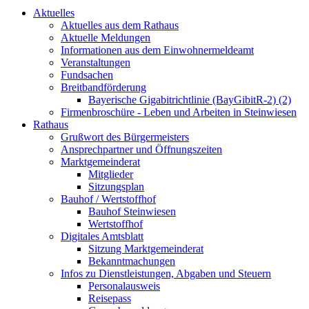
Aktuelles
Aktuelles aus dem Rathaus
Aktuelle Meldungen
Informationen aus dem Einwohnermeldeamt
Veranstaltungen
Fundsachen
Breitbandförderung
Bayerische Gigabitrichtlinie (BayGibitR-2) (2)
Firmenbroschüre - Leben und Arbeiten in Steinwiesen
Rathaus
Grußwort des Bürgermeisters
Ansprechpartner und Öffnungszeiten
Marktgemeinderat
Mitglieder
Sitzungsplan
Bauhof / Wertstoffhof
Bauhof Steinwiesen
Wertstoffhof
Digitales Amtsblatt
Sitzung Marktgemeinderat
Bekanntmachungen
Infos zu Dienstleistungen, Abgaben und Steuern
Personalausweis
Reisepass