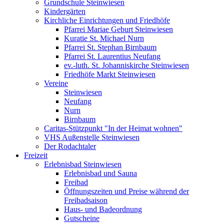
Grundschule Steinwiesen
Kindergärten
Kirchliche Einrichtungen und Friedhöfe
Pfarrei Mariae Geburt Steinwiesen
Kuratie St. Michael Nurn
Pfarrei St. Stephan Birnbaum
Pfarrei St. Laurentius Neufang
ev.-luth. St. Johanniskirche Steinwiesen
Friedhöfe Markt Steinwiesen
Vereine
Steinwiesen
Neufang
Nurn
Birnbaum
Caritas-Stützpunkt "In der Heimat wohnen"
VHS Außenstelle Steinwiesen
Der Rodachtaler
Freizeit
Erlebnisbad Steinwiesen
Erlebnisbad und Sauna
Freibad
Öffnungszeiten und Preise während der
Freibadsaison
Haus- und Badeordnung
Gutscheine