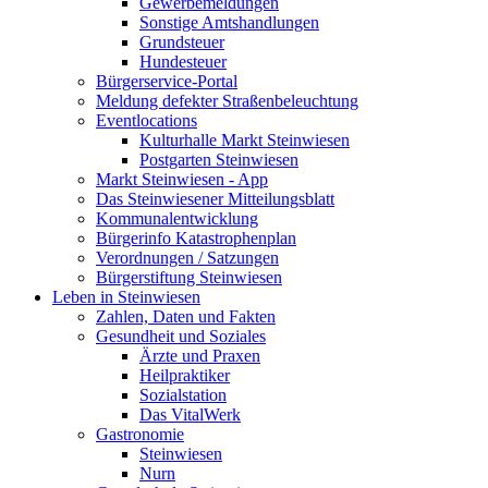
Gewerbemeldungen
Sonstige Amtshandlungen
Grundsteuer
Hundesteuer
Bürgerservice-Portal
Meldung defekter Straßenbeleuchtung
Eventlocations
Kulturhalle Markt Steinwiesen
Postgarten Steinwiesen
Markt Steinwiesen - App
Das Steinwiesener Mitteilungsblatt
Kommunalentwicklung
Bürgerinfo Katastrophenplan
Verordnungen / Satzungen
Bürgerstiftung Steinwiesen
Leben in Steinwiesen
Zahlen, Daten und Fakten
Gesundheit und Soziales
Ärzte und Praxen
Heilpraktiker
Sozialstation
Das VitalWerk
Gastronomie
Steinwiesen
Nurn