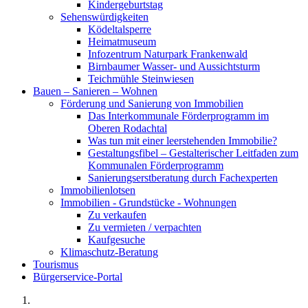
Kindergeburtstag
Sehenswürdigkeiten
Ködeltalsperre
Heimatmuseum
Infozentrum Naturpark Frankenwald
Birnbaumer Wasser- und Aussichtsturm
Teichmühle Steinwiesen
Bauen – Sanieren – Wohnen
Förderung und Sanierung von Immobilien
Das Interkommunale Förderprogramm im
Oberen Rodachtal
Was tun mit einer leerstehenden Immobilie?
Gestaltungsfibel – Gestalterischer Leitfaden zum
Kommunalen Förderprogramm
Sanierungserstberatung durch Fachexperten
Immobilienlotsen
Immobilien - Grundstücke - Wohnungen
Zu verkaufen
Zu vermieten / verpachten
Kaufgesuche
Klimaschutz-Beratung
Tourismus
Bürgerservice-Portal