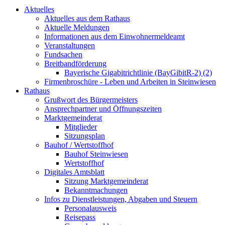
Aktuelles
Aktuelles aus dem Rathaus
Aktuelle Meldungen
Informationen aus dem Einwohnermeldeamt
Veranstaltungen
Fundsachen
Breitbandförderung
Bayerische Gigabitrichtlinie (BayGibitR-2) (2)
Firmenbroschüre - Leben und Arbeiten in Steinwiesen
Rathaus
Grußwort des Bürgermeisters
Ansprechpartner und Öffnungszeiten
Marktgemeinderat
Mitglieder
Sitzungsplan
Bauhof / Wertstoffhof
Bauhof Steinwiesen
Wertstoffhof
Digitales Amtsblatt
Sitzung Marktgemeinderat
Bekanntmachungen
Infos zu Dienstleistungen, Abgaben und Steuern
Personalausweis
Reisepass