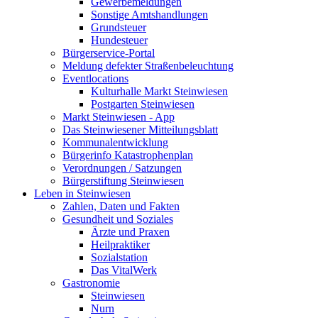
Gewerbemeldungen
Sonstige Amtshandlungen
Grundsteuer
Hundesteuer
Bürgerservice-Portal
Meldung defekter Straßenbeleuchtung
Eventlocations
Kulturhalle Markt Steinwiesen
Postgarten Steinwiesen
Markt Steinwiesen - App
Das Steinwiesener Mitteilungsblatt
Kommunalentwicklung
Bürgerinfo Katastrophenplan
Verordnungen / Satzungen
Bürgerstiftung Steinwiesen
Leben in Steinwiesen
Zahlen, Daten und Fakten
Gesundheit und Soziales
Ärzte und Praxen
Heilpraktiker
Sozialstation
Das VitalWerk
Gastronomie
Steinwiesen
Nurn