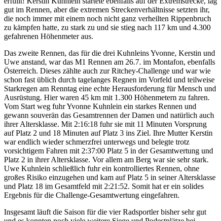
erfüllt! Kerstin Kuhnlein startete ebenfalls auf der Extremstrecke, lag
gut im Rennen, aber die extremen Streckenverhältnisse setzten ihr,
die noch immer mit einem noch nicht ganz verheilten Rippenbruch
zu kämpfen hatte, zu stark zu und sie stieg nach 117 km und 4.300
gefahrenen Höhenmeter aus.
Das zweite Rennen, das für die drei Kuhnleins Yvonne, Kerstin und
Uwe anstand, war das M1 Rennen am 26.7. im Montafon, ebenfalls
Österreich. Dieses zählte auch zur Ritchey-Challenge und war wie
schon fast üblich durch tagelanges Regnen im Vorfeld und teilweise
Starkregen am Renntag eine echte Herausforderung für Mensch und
Ausrüstung. Hier waren 45 km mit 1.300 Höhenmetern zu fahren.
Vom Start weg fuhr Yvonne Kuhnlein ein starkes Rennen und
gewann souverän das Gesamtrennen der Damen und natürlich auch
ihrer Altersklasse. Mit 2:16:18 fuhr sie mit 11 Minuten Vorsprung
auf Platz 2 und 18 Minuten auf Platz 3 ins Ziel. Ihre Mutter Kerstin
war endlich wieder schmerzfrei unterwegs und belegte trotz
vorsichtigem Fahren mit 2:37:00 Platz 5 in der Gesamtwertung und
Platz 2 in ihrer Altersklasse. Vor allem am Berg war sie sehr stark.
Uwe Kuhnlein schließlich fuhr ein kontrolliertes Rennen, ohne
großes Risiko einzugehen und kam auf Platz 5 in seiner Altersklasse
und Platz 18 im Gesamtfeld mit 2:21:52. Somit hat er ein solides
Ergebnis für die Challenge-Gesamtwertung eingefahren.
Insgesamt läuft die Saison für die vier Radsportler bisher sehr gut
und es konnten noch viele weitere Siege und Podestplätze bei