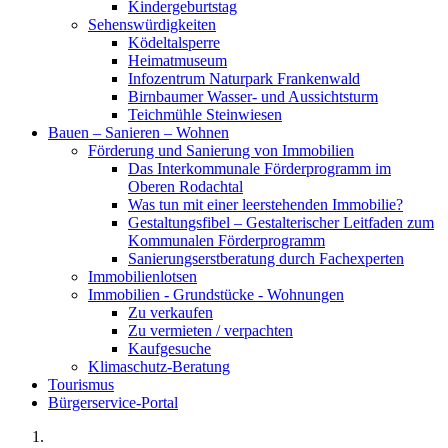
Kindergeburtstag
Sehenswürdigkeiten
Ködeltalsperre
Heimatmuseum
Infozentrum Naturpark Frankenwald
Birnbaumer Wasser- und Aussichtsturm
Teichmühle Steinwiesen
Bauen – Sanieren – Wohnen
Förderung und Sanierung von Immobilien
Das Interkommunale Förderprogramm im
Oberen Rodachtal
Was tun mit einer leerstehenden Immobilie?
Gestaltungsfibel – Gestalterischer Leitfaden zum
Kommunalen Förderprogramm
Sanierungserstberatung durch Fachexperten
Immobilienlotsen
Immobilien - Grundstücke - Wohnungen
Zu verkaufen
Zu vermieten / verpachten
Kaufgesuche
Klimaschutz-Beratung
Tourismus
Bürgerservice-Portal