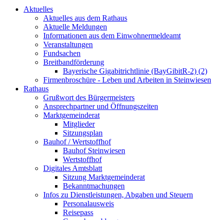
Aktuelles
Aktuelles aus dem Rathaus
Aktuelle Meldungen
Informationen aus dem Einwohnermeldeamt
Veranstaltungen
Fundsachen
Breitbandförderung
Bayerische Gigabitrichtlinie (BayGibitR-2) (2)
Firmenbroschüre - Leben und Arbeiten in Steinwiesen
Rathaus
Grußwort des Bürgermeisters
Ansprechpartner und Öffnungszeiten
Marktgemeinderat
Mitglieder
Sitzungsplan
Bauhof / Wertstoffhof
Bauhof Steinwiesen
Wertstoffhof
Digitales Amtsblatt
Sitzung Marktgemeinderat
Bekanntmachungen
Infos zu Dienstleistungen, Abgaben und Steuern
Personalausweis
Reisepass