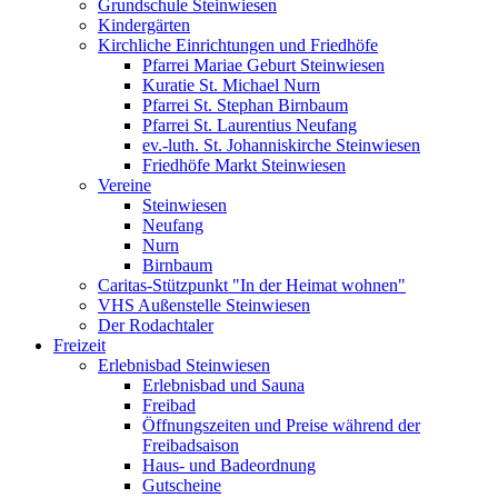
Grundschule Steinwiesen
Kindergärten
Kirchliche Einrichtungen und Friedhöfe
Pfarrei Mariae Geburt Steinwiesen
Kuratie St. Michael Nurn
Pfarrei St. Stephan Birnbaum
Pfarrei St. Laurentius Neufang
ev.-luth. St. Johanniskirche Steinwiesen
Friedhöfe Markt Steinwiesen
Vereine
Steinwiesen
Neufang
Nurn
Birnbaum
Caritas-Stützpunkt "In der Heimat wohnen"
VHS Außenstelle Steinwiesen
Der Rodachtaler
Freizeit
Erlebnisbad Steinwiesen
Erlebnisbad und Sauna
Freibad
Öffnungszeiten und Preise während der
Freibadsaison
Haus- und Badeordnung
Gutscheine