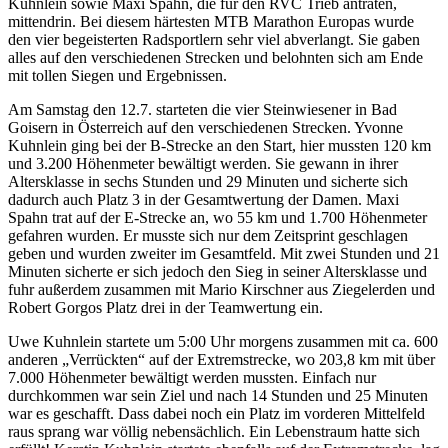
Kuhnlein sowie Maxi Spahn, die für den RVC Trieb antraten,
mittendrin. Bei diesem härtesten MTB Marathon Europas wurde
den vier begeisterten Radsportlern sehr viel abverlangt. Sie gaben
alles auf den verschiedenen Strecken und belohnten sich am Ende
mit tollen Siegen und Ergebnissen.
Am Samstag den 12.7. starteten die vier Steinwiesener in Bad
Goisern in Österreich auf den verschiedenen Strecken. Yvonne
Kuhnlein ging bei der B-Strecke an den Start, hier mussten 120 km
und 3.200 Höhenmeter bewältigt werden. Sie gewann in ihrer
Altersklasse in sechs Stunden und 29 Minuten und sicherte sich
dadurch auch Platz 3 in der Gesamtwertung der Damen. Maxi
Spahn trat auf der E-Strecke an, wo 55 km und 1.700 Höhenmeter
gefahren wurden. Er musste sich nur dem Zeitsprint geschlagen
geben und wurden zweiter im Gesamtfeld. Mit zwei Stunden und 21
Minuten sicherte er sich jedoch den Sieg in seiner Altersklasse und
fuhr außerdem zusammen mit Mario Kirschner aus Ziegelerden und
Robert Gorgos Platz drei in der Teamwertung ein.
Uwe Kuhnlein startete um 5:00 Uhr morgens zusammen mit ca. 600
anderen „Verrückten“ auf der Extremstrecke, wo 203,8 km mit über
7.000 Höhenmeter bewältigt werden mussten. Einfach nur
durchkommen war sein Ziel und nach 14 Stunden und 25 Minuten
war es geschafft. Dass dabei noch ein Platz im vorderen Mittelfeld
raus sprang war völlig nebensächlich. Ein Lebenstraum hatte sich