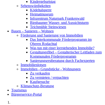
Kindergeburtstag
Sehenswürdigkeiten
Ködeltalsperre
Heimatmuseum
Infozentrum Naturpark Frankenwald
Birnbaumer Wasser- und Aussichtsturm
Teichmühle Steinwiesen
Bauen – Sanieren – Wohnen
Förderung und Sanierung von Immobilien
Das Interkommunale Förderprogramm im
Oberen Rodachtal
Was tun mit einer leerstehenden Immobilie?
Gestaltungsfibel – Gestalterischer Leitfaden zum
Kommunalen Förderprogramm
Sanierungserstberatung durch Fachexperten
Immobilienlotsen
Immobilien - Grundstücke - Wohnungen
Zu verkaufen
Zu vermieten / verpachten
Kaufgesuche
Klimaschutz-Beratung
Tourismus
Bürgerservice-Portal