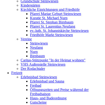
Grundschule Steinwiesen
Kindergärten
Kirchliche Einrichtungen und Friedhöfe
Pfarrei Mariae Geburt Steinwiesen
Kuratie St. Michael Nurn
Pfarrei St. Stephan Birnbaum
Pfarrei St. Laurentius Neufang
ev.-luth. St. Johanniskirche Steinwiesen
Friedhöfe Markt Steinwiesen
Vereine
Steinwiesen
Neufang
Nurn
Birnbaum
Caritas-Stützpunkt "In der Heimat wohnen"
VHS Außenstelle Steinwiesen
Der Rodachtaler
Freizeit
Erlebnisbad Steinwiesen
Erlebnisbad und Sauna
Freibad
Öffnungszeiten und Preise während der
Freibadsaison
Haus- und Badeordnung
Gutscheine