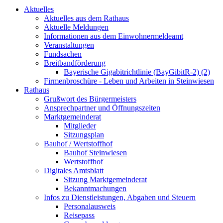
Aktuelles
Aktuelles aus dem Rathaus
Aktuelle Meldungen
Informationen aus dem Einwohnermeldeamt
Veranstaltungen
Fundsachen
Breitbandförderung
Bayerische Gigabitrichtlinie (BayGibitR-2) (2)
Firmenbroschüre - Leben und Arbeiten in Steinwiesen
Rathaus
Grußwort des Bürgermeisters
Ansprechpartner und Öffnungszeiten
Marktgemeinderat
Mitglieder
Sitzungsplan
Bauhof / Wertstoffhof
Bauhof Steinwiesen
Wertstoffhof
Digitales Amtsblatt
Sitzung Marktgemeinderat
Bekanntmachungen
Infos zu Dienstleistungen, Abgaben und Steuern
Personalausweis
Reisepass