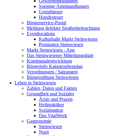
Gewerbemeldungen
Sonstige Amtshandlungen
Grundsteuer
Hundesteuer
Bürgerservice-Portal
Meldung defekter Straßenbeleuchtung
Eventlocations
Kulturhalle Markt Steinwiesen
Postgarten Steinwiesen
Markt Steinwiesen - App
Das Steinwiesener Mitteilungsblatt
Kommunalentwicklung
Bürgerinfo Katastrophenplan
Verordnungen / Satzungen
Bürgerstiftung Steinwiesen
Leben in Steinwiesen
Zahlen, Daten und Fakten
Gesundheit und Soziales
Ärzte und Praxen
Heilpraktiker
Sozialstation
Das VitalWerk
Gastronomie
Steinwiesen
Nurn