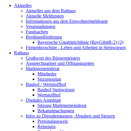
Aktuelles
Aktuelles aus dem Rathaus
Aktuelle Meldungen
Informationen aus dem Einwohnermeldeamt
Veranstaltungen
Fundsachen
Breitbandförderung
Bayerische Gigabitrichtlinie (BayGibitR-2) (2)
Firmenbroschüre - Leben und Arbeiten in Steinwiesen
Rathaus
Grußwort des Bürgermeisters
Ansprechpartner und Öffnungszeiten
Marktgemeinderat
Mitglieder
Sitzungsplan
Bauhof / Wertstoffhof
Bauhof Steinwiesen
Wertstoffhof
Digitales Amtsblatt
Sitzung Marktgemeinderat
Bekanntmachungen
Infos zu Dienstleistungen, Abgaben und Steuern
Personalausweis
Reisepass