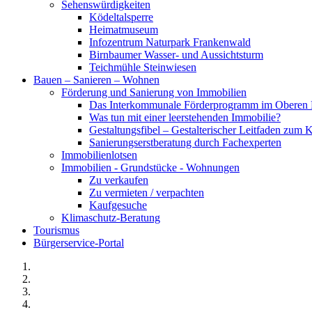
Sehenswürdigkeiten
Ködeltalsperre
Heimatmuseum
Infozentrum Naturpark Frankenwald
Birnbaumer Wasser- und Aussichtsturm
Teichmühle Steinwiesen
Bauen – Sanieren – Wohnen
Förderung und Sanierung von Immobilien
Das Interkommunale Förderprogramm im Oberen 
Was tun mit einer leerstehenden Immobilie?
Gestaltungsfibel – Gestalterischer Leitfaden z
Sanierungserstberatung durch Fachexperten
Immobilienlotsen
Immobilien - Grundstücke - Wohnungen
Zu verkaufen
Zu vermieten / verpachten
Kaufgesuche
Klimaschutz-Beratung
Tourismus
Bürgerservice-Portal