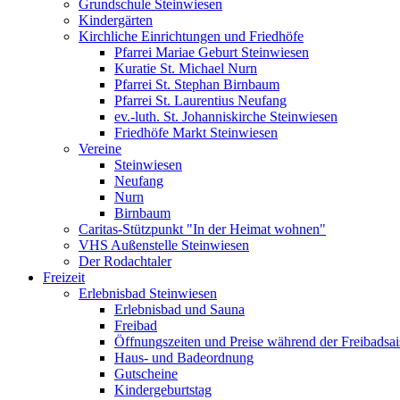
Grundschule Steinwiesen
Kindergärten
Kirchliche Einrichtungen und Friedhöfe
Pfarrei Mariae Geburt Steinwiesen
Kuratie St. Michael Nurn
Pfarrei St. Stephan Birnbaum
Pfarrei St. Laurentius Neufang
ev.-luth. St. Johanniskirche Steinwiesen
Friedhöfe Markt Steinwiesen
Vereine
Steinwiesen
Neufang
Nurn
Birnbaum
Caritas-Stützpunkt "In der Heimat wohnen"
VHS Außenstelle Steinwiesen
Der Rodachtaler
Freizeit
Erlebnisbad Steinwiesen
Erlebnisbad und Sauna
Freibad
Öffnungszeiten und Preise während der Freibadsa
Haus- und Badeordnung
Gutscheine
Kindergeburtstag