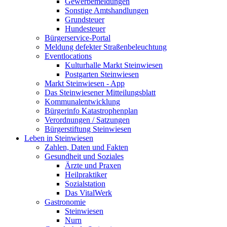
Gewerbemeldungen
Sonstige Amtshandlungen
Grundsteuer
Hundesteuer
Bürgerservice-Portal
Meldung defekter Straßenbeleuchtung
Eventlocations
Kulturhalle Markt Steinwiesen
Postgarten Steinwiesen
Markt Steinwiesen - App
Das Steinwiesener Mitteilungsblatt
Kommunalentwicklung
Bürgerinfo Katastrophenplan
Verordnungen / Satzungen
Bürgerstiftung Steinwiesen
Leben in Steinwiesen
Zahlen, Daten und Fakten
Gesundheit und Soziales
Ärzte und Praxen
Heilpraktiker
Sozialstation
Das VitalWerk
Gastronomie
Steinwiesen
Nurn