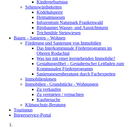
Kindergeburtstag
Sehenswürdigkeiten
Ködeltalsperre
Heimatmuseum
Infozentrum Naturpark Frankenwald
Birnbaumer Wasser- und Aussichtsturm
Teichmühle Steinwiesen
Bauen – Sanieren – Wohnen
Förderung und Sanierung von Immobilien
Das Interkommunale Förderprogramm im
Oberen Rodachtal
Was tun mit einer leerstehenden Immobilie?
Gestaltungsfibel – Gestalterischer Leitfaden zum
Kommunalen Förderprogramm
Sanierungserstberatung durch Fachexperten
Immobilienlotsen
Immobilien - Grundstücke - Wohnungen
Zu verkaufen
Zu vermieten / verpachten
Kaufgesuche
Klimaschutz-Beratung
Tourismus
Bürgerservice-Portal