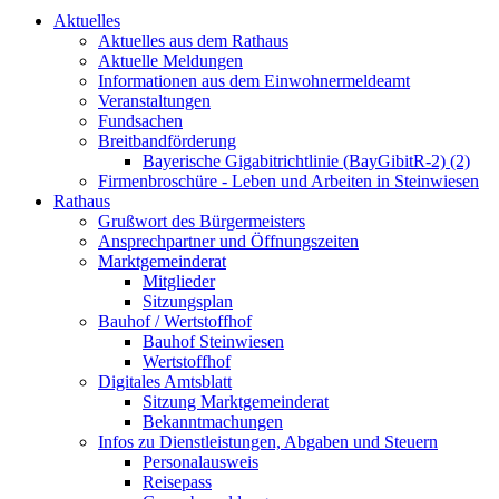
Aktuelles
Aktuelles aus dem Rathaus
Aktuelle Meldungen
Informationen aus dem Einwohnermeldeamt
Veranstaltungen
Fundsachen
Breitbandförderung
Bayerische Gigabitrichtlinie (BayGibitR-2) (2)
Firmenbroschüre - Leben und Arbeiten in Steinwiesen
Rathaus
Grußwort des Bürgermeisters
Ansprechpartner und Öffnungszeiten
Marktgemeinderat
Mitglieder
Sitzungsplan
Bauhof / Wertstoffhof
Bauhof Steinwiesen
Wertstoffhof
Digitales Amtsblatt
Sitzung Marktgemeinderat
Bekanntmachungen
Infos zu Dienstleistungen, Abgaben und Steuern
Personalausweis
Reisepass