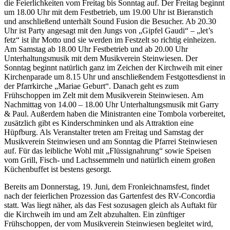
die Feierlichkeiten vom Freitag bis Sonntag auf. Der Freitag beginnt
um 18.00 Uhr mit dem Festbetrieb, um 19.00 Uhr ist Bieranstich
und anschließend unterhält Sound Fusion die Besucher. Ab 20.30
Uhr ist Party angesagt mit den Jungs von „Gipfel Gaudi“ – „let’s
fetz“ ist ihr Motto und sie werden im Festzelt so richtig einheizen.
Am Samstag ab 18.00 Uhr Festbetrieb und ab 20.00 Uhr
Unterhaltungsmusik mit dem Musikverein Steinwiesen. Der
Sonntag beginnt natürlich ganz im Zeichen der Kirchweih mit einer
Kirchenparade um 8.15 Uhr und anschließendem Festgottesdienst in
der Pfarrkirche „Mariae Geburt“. Danach geht es zum
Frühschoppen im Zelt mit dem Musikverein Steinwiesen. Am
Nachmittag von 14.00 – 18.00 Uhr Unterhaltungsmusik mit Garry
& Paul. Außerdem haben die Ministranten eine Tombola vorbereitet,
zusätzlich gibt es Kinderschminken und als Attraktion eine
Hüpfburg. Als Veranstalter treten am Freitag und Samstag der
Musikverein Steinwiesen und am Sonntag die Pfarrei Steinwiesen
auf. Für das leibliche Wohl mit „Flüssignahrung“ sowie Speisen
vom Grill, Fisch- und Lachssemmeln und natürlich einem großen
Küchenbuffet ist bestens gesorgt.
Bereits am Donnerstag, 19. Juni, dem Fronleichnamsfest, findet
nach der feierlichen Prozession das Gartenfest des RV-Concordia
statt. Was liegt näher, als das Fest sozusagen gleich als Auftakt für
die Kirchweih im und am Zelt abzuhalten. Ein zünftiger
Frühschoppen, der vom Musikverein Steinwiesen begleitet wird,