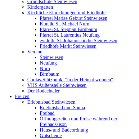
Grundschule Steinwiesen
Kindergärten
Kirchliche Einrichtungen und Friedhöfe
Pfarrei Mariae Geburt Steinwiesen
Kuratie St. Michael Nurn
Pfarrei St. Stephan Birnbaum
Pfarrei St. Laurentius Neufang
ev.-luth. St. Johanniskirche Steinwiesen
Friedhöfe Markt Steinwiesen
Vereine
Steinwiesen
Neufang
Nurn
Birnbaum
Caritas-Stützpunkt "In der Heimat wohnen"
VHS Außenstelle Steinwiesen
Der Rodachtaler
Freizeit
Erlebnisbad Steinwiesen
Erlebnisbad und Sauna
Freibad
Öffnungszeiten und Preise während der
Freibadsaison
Haus- und Badeordnung
Gutscheine