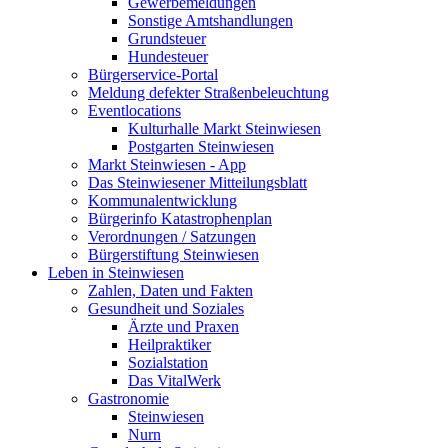
Gewerbemeldungen
Sonstige Amtshandlungen
Grundsteuer
Hundesteuer
Bürgerservice-Portal
Meldung defekter Straßenbeleuchtung
Eventlocations
Kulturhalle Markt Steinwiesen
Postgarten Steinwiesen
Markt Steinwiesen - App
Das Steinwiesener Mitteilungsblatt
Kommunalentwicklung
Bürgerinfo Katastrophenplan
Verordnungen / Satzungen
Bürgerstiftung Steinwiesen
Leben in Steinwiesen
Zahlen, Daten und Fakten
Gesundheit und Soziales
Ärzte und Praxen
Heilpraktiker
Sozialstation
Das VitalWerk
Gastronomie
Steinwiesen
Nurn