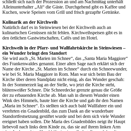
schließt sich nach der Prozession an und am Nachmittag unterhält
Alleinunterhalter „Ali“ die Gäste. Durchgehend gibt es Kaffee und
Kuchen, sowie Speisen vom Grill und frisch gezapfte Getränke.
Kulinarik an der Kirchweih
Natürlich darf es in Steinwiesen bei der Kirchweih auch an
kulinarischen Genüssen nicht fehlen. Kirchweihspeisen gibt es in
den örtlichen Gastwirtschaften, Cafés und im Hotel.
Kirchweih in der Pfarr- und Wallfahrtskirche in Steinwiesen –
ein Wunder bringt den Standort
Sie wird auch „St. Marien im Schnee“, das „Santa Maria Maggiore“
des Frankenwaldes genannt. Einer alten Sage nach erklärt sich der
Name der Kirche „St. Marien im Schnee“ durch ein Schneewunder,
wie bei St. Maria Maggiore in Rom. Man war sich beim Bau der
Kirche über deren Standplatz nicht einig, als das Wunder geschah:
In der Sommerzeit lag an der Stelle, wo jetzt die Kirche steht,
blütenweißer Schnee. Die Schneedecke grenzte genau die Größe
der zu erbauenden Kirche ab. Man sah in diesem Wunder einen
Wink des Himmels, baute hier die Kirche und gab ihr den Namen
„Maria im Schnee“. Es stellten sich auch bald Wallfahrer ein und
verehrten ein Gnadenbild, das zum Dank an die wunderbare
Standortfestsetzung gestiftet wurde und bei dem sich viele Wunder
ereignet haben sollen. Die Maria des Gnadenbildes neigt ihr Haupt
liebevoll nach links dem Kinde zu, das sie auf ihrem linken Arm