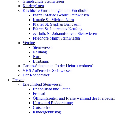
Grundschule Steinwiesen
Kindergärten
Kirchliche Einrichtungen und Friedhöfe
Pfarrei Mariae Geburt Steinwiesen
Kuratie St. Michael Nurn
Pfarrei St. Stephan Birnbaum
Pfarrei St. Laurentius Neufang
ev.-luth. St. Johanniskirche Steinwiesen
Friedhöfe Markt Steinwiesen
Vereine
Steinwiesen
Neufang
Nurn
Birnbaum
Caritas-Stützpunkt "In der Heimat wohnen"
VHS Außenstelle Steinwiesen
Der Rodachtaler
Freizeit
Erlebnisbad Steinwiesen
Erlebnisbad und Sauna
Freibad
Öffnungszeiten und Preise während der Freibadsa
Haus- und Badeordnung
Gutscheine
Kindergeburtstag