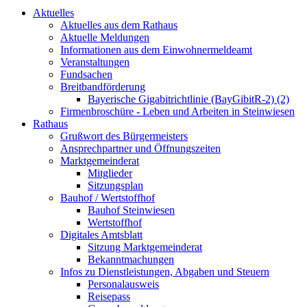
Aktuelles
Aktuelles aus dem Rathaus
Aktuelle Meldungen
Informationen aus dem Einwohnermeldeamt
Veranstaltungen
Fundsachen
Breitbandförderung
Bayerische Gigabitrichtlinie (BayGibitR-2) (2)
Firmenbroschüre - Leben und Arbeiten in Steinwiesen
Rathaus
Grußwort des Bürgermeisters
Ansprechpartner und Öffnungszeiten
Marktgemeinderat
Mitglieder
Sitzungsplan
Bauhof / Wertstoffhof
Bauhof Steinwiesen
Wertstoffhof
Digitales Amtsblatt
Sitzung Marktgemeinderat
Bekanntmachungen
Infos zu Dienstleistungen, Abgaben und Steuern
Personalausweis
Reisepass