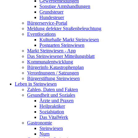
Gewerbemeldungen
Sonstige Amtshandlungen
Grundsteuer
Hundesteuer
Bürgerservice-Portal
Meldung defekter Straßenbeleuchtung
Eventlocations
Kulturhalle Markt Steinwiesen
Postgarten Steinwiesen
Markt Steinwiesen - App
Das Steinwiesener Mitteilungsblatt
Kommunalentwicklung
Bürgerinfo Katastrophenplan
Verordnungen / Satzungen
Bürgerstiftung Steinwiesen
Leben in Steinwiesen
Zahlen, Daten und Fakten
Gesundheit und Soziales
Ärzte und Praxen
Heilpraktiker
Sozialstation
Das VitalWerk
Gastronomie
Steinwiesen
Nurn