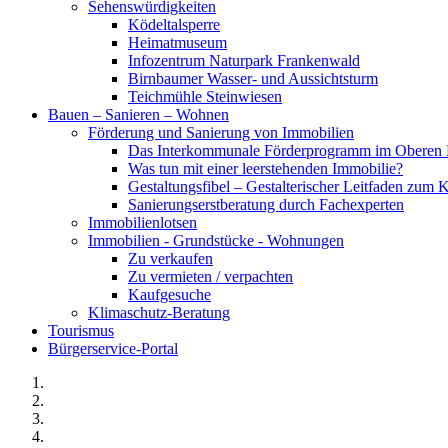
Sehenswürdigkeiten
Ködeltalsperre
Heimatmuseum
Infozentrum Naturpark Frankenwald
Birnbaumer Wasser- und Aussichtsturm
Teichmühle Steinwiesen
Bauen – Sanieren – Wohnen
Förderung und Sanierung von Immobilien
Das Interkommunale Förderprogramm im Oberen 
Was tun mit einer leerstehenden Immobilie?
Gestaltungsfibel – Gestalterischer Leitfaden z
Sanierungserstberatung durch Fachexperten
Immobilienlotsen
Immobilien - Grundstücke - Wohnungen
Zu verkaufen
Zu vermieten / verpachten
Kaufgesuche
Klimaschutz-Beratung
Tourismus
Bürgerservice-Portal