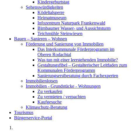
Kindergeburtstag
Sehenswürdigkeiten
Ködeltalsperre
Heimatmuseum
Infozentrum Naturpark Frankenwald
Birnbaumer Wasser- und Aussichtsturm
Teichmühle Steinwiesen
Bauen – Sanieren – Wohnen
Förderung und Sanierung von Immobilien
Das Interkommunale Förderprogramm im
Oberen Rodachtal
Was tun mit einer leerstehenden Immobilie?
Gestaltungsfibel – Gestalterischer Leitfaden zum
Kommunalen Förderprogramm
Sanierungserstberatung durch Fachexperten
Immobilienlotsen
Immobilien - Grundstücke - Wohnungen
Zu verkaufen
Zu vermieten / verpachten
Kaufgesuche
Klimaschutz-Beratung
Tourismus
Bürgerservice-Portal