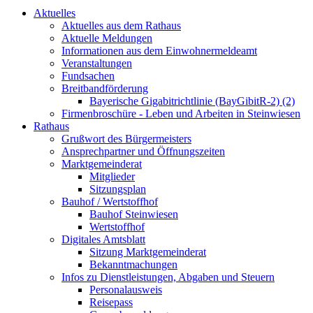
Aktuelles
Aktuelles aus dem Rathaus
Aktuelle Meldungen
Informationen aus dem Einwohnermeldeamt
Veranstaltungen
Fundsachen
Breitbandförderung
Bayerische Gigabitrichtlinie (BayGibitR-2) (2)
Firmenbroschüre - Leben und Arbeiten in Steinwiesen
Rathaus
Grußwort des Bürgermeisters
Ansprechpartner und Öffnungszeiten
Marktgemeinderat
Mitglieder
Sitzungsplan
Bauhof / Wertstoffhof
Bauhof Steinwiesen
Wertstoffhof
Digitales Amtsblatt
Sitzung Marktgemeinderat
Bekanntmachungen
Infos zu Dienstleistungen, Abgaben und Steuern
Personalausweis
Reisepass