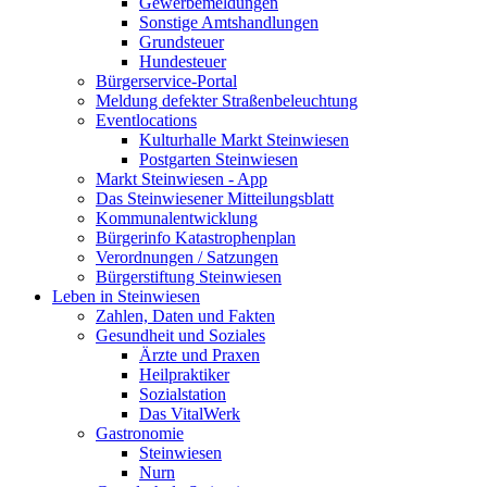
Gewerbemeldungen
Sonstige Amtshandlungen
Grundsteuer
Hundesteuer
Bürgerservice-Portal
Meldung defekter Straßenbeleuchtung
Eventlocations
Kulturhalle Markt Steinwiesen
Postgarten Steinwiesen
Markt Steinwiesen - App
Das Steinwiesener Mitteilungsblatt
Kommunalentwicklung
Bürgerinfo Katastrophenplan
Verordnungen / Satzungen
Bürgerstiftung Steinwiesen
Leben in Steinwiesen
Zahlen, Daten und Fakten
Gesundheit und Soziales
Ärzte und Praxen
Heilpraktiker
Sozialstation
Das VitalWerk
Gastronomie
Steinwiesen
Nurn