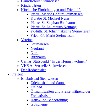
Grundschule Steinwiesen
Kindergärten
Kirchliche Einrichtungen und Friedhöfe
Pfarrei Mariae Geburt Steinwiesen
Kuratie St. Michael Nurn
Pfarrei St. Stephan Birnbaum
Pfarrei St. Laurentius Neufang
ev.-luth. St. Johanniskirche Steinwiesen
Friedhöfe Markt Steinwiesen
Vereine
Steinwiesen
Neufang
Nurn
Birnbaum
Caritas-Stützpunkt "In der Heimat wohnen"
VHS Außenstelle Steinwiesen
Der Rodachtaler
Freizeit
Erlebnisbad Steinwiesen
Erlebnisbad und Sauna
Freibad
Öffnungszeiten und Preise während der
Freibadsaison
Haus- und Badeordnung
Gutscheine