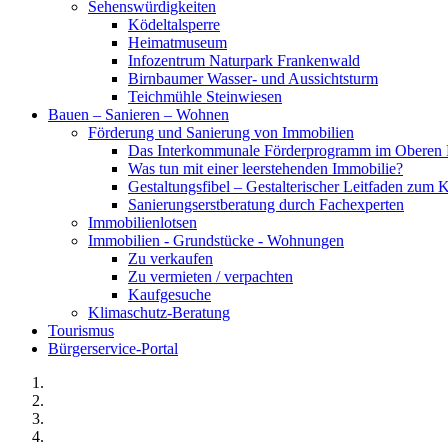
Sehenswürdigkeiten
Ködeltalsperre
Heimatmuseum
Infozentrum Naturpark Frankenwald
Birnbaumer Wasser- und Aussichtsturm
Teichmühle Steinwiesen
Bauen – Sanieren – Wohnen
Förderung und Sanierung von Immobilien
Das Interkommunale Förderprogramm im Oberen 
Was tun mit einer leerstehenden Immobilie?
Gestaltungsfibel – Gestalterischer Leitfaden z
Sanierungserstberatung durch Fachexperten
Immobilienlotsen
Immobilien - Grundstücke - Wohnungen
Zu verkaufen
Zu vermieten / verpachten
Kaufgesuche
Klimaschutz-Beratung
Tourismus
Bürgerservice-Portal