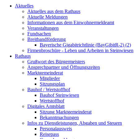
Aktuelles
Aktuelles aus dem Rathaus
Aktuelle Meldungen
Informationen aus dem Einwohnermeldeamt
Veranstaltungen
Fundsachen
Breitbandförderung
Bayerische Gigabitrichtlinie (BayGibitR-2) (2)
Firmenbroschüre - Leben und Arbeiten in Steinwiesen
Rathaus
Grußwort des Bürgermeisters
Ansprechpartner und Öffnungszeiten
Marktgemeinderat
Mitglieder
Sitzungsplan
Bauhof / Wertstoffhof
Bauhof Steinwiesen
Wertstoffhof
Digitales Amtsblatt
Sitzung Marktgemeinderat
Bekanntmachungen
Infos zu Dienstleistungen, Abgaben und Steuern
Personalausweis
Reisepass