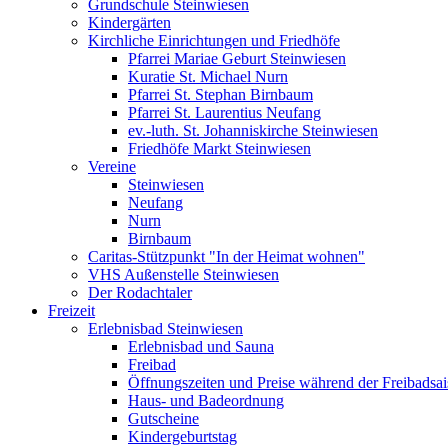
Grundschule Steinwiesen
Kindergärten
Kirchliche Einrichtungen und Friedhöfe
Pfarrei Mariae Geburt Steinwiesen
Kuratie St. Michael Nurn
Pfarrei St. Stephan Birnbaum
Pfarrei St. Laurentius Neufang
ev.-luth. St. Johanniskirche Steinwiesen
Friedhöfe Markt Steinwiesen
Vereine
Steinwiesen
Neufang
Nurn
Birnbaum
Caritas-Stützpunkt "In der Heimat wohnen"
VHS Außenstelle Steinwiesen
Der Rodachtaler
Freizeit
Erlebnisbad Steinwiesen
Erlebnisbad und Sauna
Freibad
Öffnungszeiten und Preise während der Freibadsa
Haus- und Badeordnung
Gutscheine
Kindergeburtstag