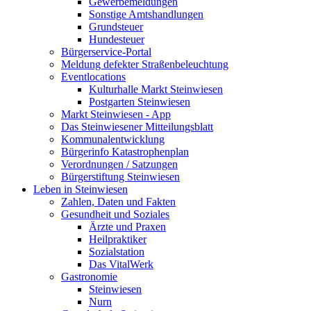
Gewerbemeldungen
Sonstige Amtshandlungen
Grundsteuer
Hundesteuer
Bürgerservice-Portal
Meldung defekter Straßenbeleuchtung
Eventlocations
Kulturhalle Markt Steinwiesen
Postgarten Steinwiesen
Markt Steinwiesen - App
Das Steinwiesener Mitteilungsblatt
Kommunalentwicklung
Bürgerinfo Katastrophenplan
Verordnungen / Satzungen
Bürgerstiftung Steinwiesen
Leben in Steinwiesen
Zahlen, Daten und Fakten
Gesundheit und Soziales
Ärzte und Praxen
Heilpraktiker
Sozialstation
Das VitalWerk
Gastronomie
Steinwiesen
Nurn