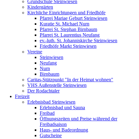
Grundschule Steinwiesen
Kindergärten
Kirchliche Einrichtungen und Friedhöfe
Pfarrei Mariae Geburt Steinwiesen
Kuratie St. Michael Nurn
Pfarrei St. Stephan Birnbaum
Pfarrei St. Laurentius Neufang
ev.-luth. St. Johanniskirche Steinwiesen
Friedhöfe Markt Steinwiesen
Vereine
Steinwiesen
Neufang
Nurn
Birnbaum
Caritas-Stützpunkt "In der Heimat wohnen"
VHS Außenstelle Steinwiesen
Der Rodachtaler
Freizeit
Erlebnisbad Steinwiesen
Erlebnisbad und Sauna
Freibad
Öffnungszeiten und Preise während der
Freibadsaison
Haus- und Badeordnung
Gutscheine