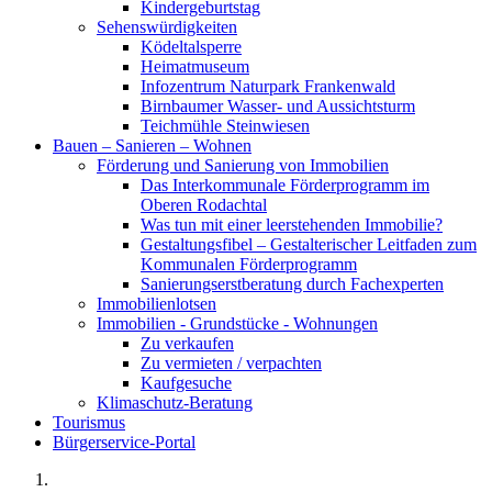
Kindergeburtstag
Sehenswürdigkeiten
Ködeltalsperre
Heimatmuseum
Infozentrum Naturpark Frankenwald
Birnbaumer Wasser- und Aussichtsturm
Teichmühle Steinwiesen
Bauen – Sanieren – Wohnen
Förderung und Sanierung von Immobilien
Das Interkommunale Förderprogramm im
Oberen Rodachtal
Was tun mit einer leerstehenden Immobilie?
Gestaltungsfibel – Gestalterischer Leitfaden zum
Kommunalen Förderprogramm
Sanierungserstberatung durch Fachexperten
Immobilienlotsen
Immobilien - Grundstücke - Wohnungen
Zu verkaufen
Zu vermieten / verpachten
Kaufgesuche
Klimaschutz-Beratung
Tourismus
Bürgerservice-Portal