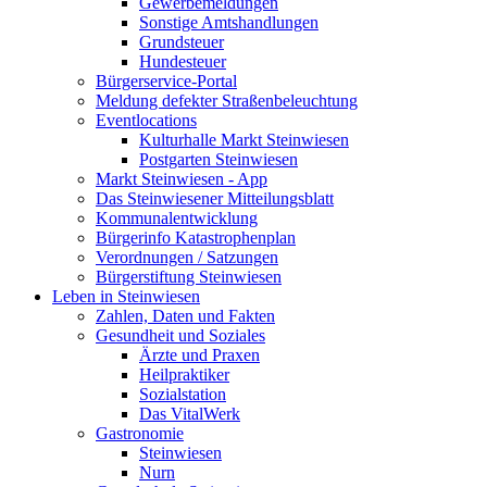
Gewerbemeldungen
Sonstige Amtshandlungen
Grundsteuer
Hundesteuer
Bürgerservice-Portal
Meldung defekter Straßenbeleuchtung
Eventlocations
Kulturhalle Markt Steinwiesen
Postgarten Steinwiesen
Markt Steinwiesen - App
Das Steinwiesener Mitteilungsblatt
Kommunalentwicklung
Bürgerinfo Katastrophenplan
Verordnungen / Satzungen
Bürgerstiftung Steinwiesen
Leben in Steinwiesen
Zahlen, Daten und Fakten
Gesundheit und Soziales
Ärzte und Praxen
Heilpraktiker
Sozialstation
Das VitalWerk
Gastronomie
Steinwiesen
Nurn