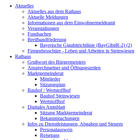
Aktuelles
Aktuelles aus dem Rathaus
Aktuelle Meldungen
Informationen aus dem Einwohnermeldeamt
Veranstaltungen
Fundsachen
Breitbandförderung
Bayerische Gigabitrichtlinie (BayGibitR-2) (2)
Firmenbroschüre - Leben und Arbeiten in Steinwiesen
Rathaus
Grußwort des Bürgermeisters
Ansprechpartner und Öffnungszeiten
Marktgemeinderat
Mitglieder
Sitzungsplan
Bauhof / Wertstoffhof
Bauhof Steinwiesen
Wertstoffhof
Digitales Amtsblatt
Sitzung Marktgemeinderat
Bekanntmachungen
Infos zu Dienstleistungen, Abgaben und Steuern
Personalausweis
Reisepass