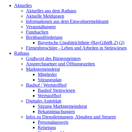
Aktuelles
Aktuelles aus dem Rathaus
Aktuelle Meldungen
Informationen aus dem Einwohnermeldeamt
Veranstaltungen
Fundsachen
Breitbandförderung
Bayerische Gigabitrichtlinie (BayGibitR-2) (2)
Firmenbroschüre - Leben und Arbeiten in Steinwiesen
Rathaus
Grußwort des Bürgermeisters
Ansprechpartner und Öffnungszeiten
Marktgemeinderat
Mitglieder
Sitzungsplan
Bauhof / Wertstoffhof
Bauhof Steinwiesen
Wertstoffhof
Digitales Amtsblatt
Sitzung Marktgemeinderat
Bekanntmachungen
Infos zu Dienstleistungen, Abgaben und Steuern
Personalausweis
Reisepass