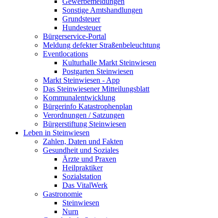
Gewerbemeldungen
Sonstige Amtshandlungen
Grundsteuer
Hundesteuer
Bürgerservice-Portal
Meldung defekter Straßenbeleuchtung
Eventlocations
Kulturhalle Markt Steinwiesen
Postgarten Steinwiesen
Markt Steinwiesen - App
Das Steinwiesener Mitteilungsblatt
Kommunalentwicklung
Bürgerinfo Katastrophenplan
Verordnungen / Satzungen
Bürgerstiftung Steinwiesen
Leben in Steinwiesen
Zahlen, Daten und Fakten
Gesundheit und Soziales
Ärzte und Praxen
Heilpraktiker
Sozialstation
Das VitalWerk
Gastronomie
Steinwiesen
Nurn