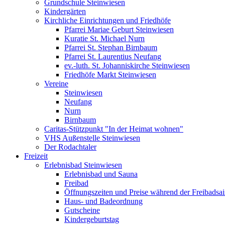
Grundschule Steinwiesen
Kindergärten
Kirchliche Einrichtungen und Friedhöfe
Pfarrei Mariae Geburt Steinwiesen
Kuratie St. Michael Nurn
Pfarrei St. Stephan Birnbaum
Pfarrei St. Laurentius Neufang
ev.-luth. St. Johanniskirche Steinwiesen
Friedhöfe Markt Steinwiesen
Vereine
Steinwiesen
Neufang
Nurn
Birnbaum
Caritas-Stützpunkt "In der Heimat wohnen"
VHS Außenstelle Steinwiesen
Der Rodachtaler
Freizeit
Erlebnisbad Steinwiesen
Erlebnisbad und Sauna
Freibad
Öffnungszeiten und Preise während der Freibadsa
Haus- und Badeordnung
Gutscheine
Kindergeburtstag