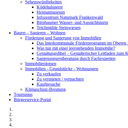
Sehenswürdigkeiten
Ködeltalsperre
Heimatmuseum
Infozentrum Naturpark Frankenwald
Birnbaumer Wasser- und Aussichtsturm
Teichmühle Steinwiesen
Bauen – Sanieren – Wohnen
Förderung und Sanierung von Immobilien
Das Interkommunale Förderprogramm im Oberen 
Was tun mit einer leerstehenden Immobilie?
Gestaltungsfibel – Gestalterischer Leitfaden z
Sanierungserstberatung durch Fachexperten
Immobilienlotsen
Immobilien - Grundstücke - Wohnungen
Zu verkaufen
Zu vermieten / verpachten
Kaufgesuche
Klimaschutz-Beratung
Tourismus
Bürgerservice-Portal