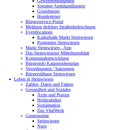
Gewerbemeldungen
Sonstige Amtshandlungen
Grundsteuer
Hundesteuer
Bürgerservice-Portal
Meldung defekter Straßenbeleuchtung
Eventlocations
Kulturhalle Markt Steinwiesen
Postgarten Steinwiesen
Markt Steinwiesen - App
Das Steinwiesener Mitteilungsblatt
Kommunalentwicklung
Bürgerinfo Katastrophenplan
Verordnungen / Satzungen
Bürgerstiftung Steinwiesen
Leben in Steinwiesen
Zahlen, Daten und Fakten
Gesundheit und Soziales
Ärzte und Praxen
Heilpraktiker
Sozialstation
Das VitalWerk
Gastronomie
Steinwiesen
Nurn