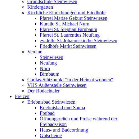
Grundschule Steinwiesen
Kindergärten
Kirchliche Einrichtungen und Friedhöfe
Pfarrei Mariae Geburt Steinwiesen
Kuratie St. Michael Nurn
Pfarrei St. Stephan Birnbaum
Pfarrei St. Laurentius Neufang
ev.-luth. St. Johanniskirche Steinwiesen
Friedhöfe Markt Steinwiesen
Vereine
Steinwiesen
Neufang
Nurn
Birnbaum
Caritas-Stützpunkt "In der Heimat wohnen"
VHS Außenstelle Steinwiesen
Der Rodachtaler
Freizeit
Erlebnisbad Steinwiesen
Erlebnisbad und Sauna
Freibad
Öffnungszeiten und Preise während der
Freibadsaison
Haus- und Badeordnung
Gutscheine