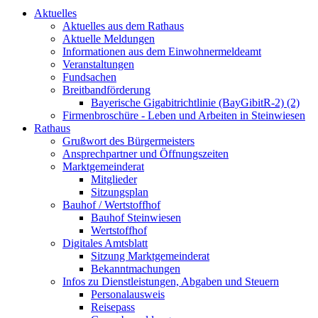
Aktuelles
Aktuelles aus dem Rathaus
Aktuelle Meldungen
Informationen aus dem Einwohnermeldeamt
Veranstaltungen
Fundsachen
Breitbandförderung
Bayerische Gigabitrichtlinie (BayGibitR-2) (2)
Firmenbroschüre - Leben und Arbeiten in Steinwiesen
Rathaus
Grußwort des Bürgermeisters
Ansprechpartner und Öffnungszeiten
Marktgemeinderat
Mitglieder
Sitzungsplan
Bauhof / Wertstoffhof
Bauhof Steinwiesen
Wertstoffhof
Digitales Amtsblatt
Sitzung Marktgemeinderat
Bekanntmachungen
Infos zu Dienstleistungen, Abgaben und Steuern
Personalausweis
Reisepass