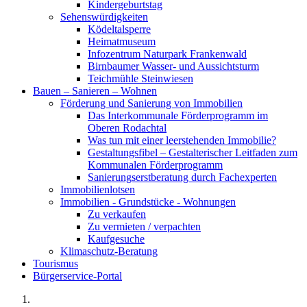
Kindergeburtstag
Sehenswürdigkeiten
Ködeltalsperre
Heimatmuseum
Infozentrum Naturpark Frankenwald
Birnbaumer Wasser- und Aussichtsturm
Teichmühle Steinwiesen
Bauen – Sanieren – Wohnen
Förderung und Sanierung von Immobilien
Das Interkommunale Förderprogramm im
Oberen Rodachtal
Was tun mit einer leerstehenden Immobilie?
Gestaltungsfibel – Gestalterischer Leitfaden zum
Kommunalen Förderprogramm
Sanierungserstberatung durch Fachexperten
Immobilienlotsen
Immobilien - Grundstücke - Wohnungen
Zu verkaufen
Zu vermieten / verpachten
Kaufgesuche
Klimaschutz-Beratung
Tourismus
Bürgerservice-Portal