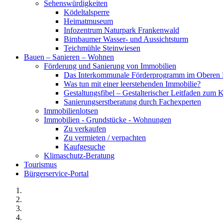
Sehenswürdigkeiten
Ködeltalsperre
Heimatmuseum
Infozentrum Naturpark Frankenwald
Birnbaumer Wasser- und Aussichtsturm
Teichmühle Steinwiesen
Bauen – Sanieren – Wohnen
Förderung und Sanierung von Immobilien
Das Interkommunale Förderprogramm im Oberen 
Was tun mit einer leerstehenden Immobilie?
Gestaltungsfibel – Gestalterischer Leitfaden z
Sanierungserstberatung durch Fachexperten
Immobilienlotsen
Immobilien - Grundstücke - Wohnungen
Zu verkaufen
Zu vermieten / verpachten
Kaufgesuche
Klimaschutz-Beratung
Tourismus
Bürgerservice-Portal