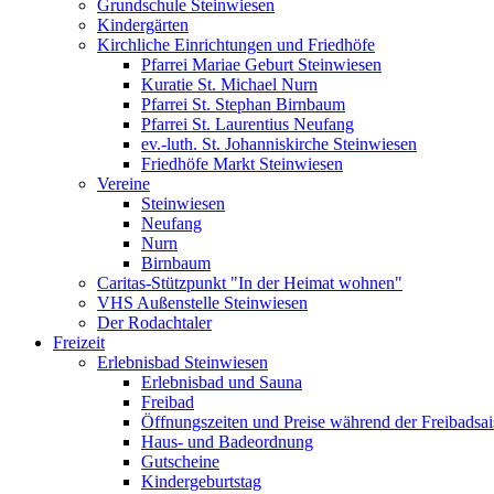
Grundschule Steinwiesen
Kindergärten
Kirchliche Einrichtungen und Friedhöfe
Pfarrei Mariae Geburt Steinwiesen
Kuratie St. Michael Nurn
Pfarrei St. Stephan Birnbaum
Pfarrei St. Laurentius Neufang
ev.-luth. St. Johanniskirche Steinwiesen
Friedhöfe Markt Steinwiesen
Vereine
Steinwiesen
Neufang
Nurn
Birnbaum
Caritas-Stützpunkt "In der Heimat wohnen"
VHS Außenstelle Steinwiesen
Der Rodachtaler
Freizeit
Erlebnisbad Steinwiesen
Erlebnisbad und Sauna
Freibad
Öffnungszeiten und Preise während der Freibadsa
Haus- und Badeordnung
Gutscheine
Kindergeburtstag