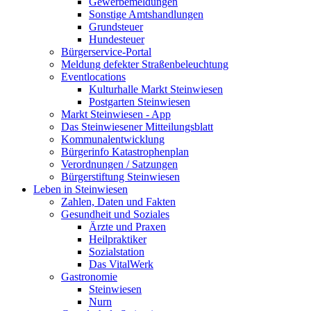
Gewerbemeldungen
Sonstige Amtshandlungen
Grundsteuer
Hundesteuer
Bürgerservice-Portal
Meldung defekter Straßenbeleuchtung
Eventlocations
Kulturhalle Markt Steinwiesen
Postgarten Steinwiesen
Markt Steinwiesen - App
Das Steinwiesener Mitteilungsblatt
Kommunalentwicklung
Bürgerinfo Katastrophenplan
Verordnungen / Satzungen
Bürgerstiftung Steinwiesen
Leben in Steinwiesen
Zahlen, Daten und Fakten
Gesundheit und Soziales
Ärzte und Praxen
Heilpraktiker
Sozialstation
Das VitalWerk
Gastronomie
Steinwiesen
Nurn