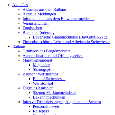
Aktuelles
Aktuelles aus dem Rathaus
Aktuelle Meldungen
Informationen aus dem Einwohnermeldeamt
Veranstaltungen
Fundsachen
Breitbandförderung
Bayerische Gigabitrichtlinie (BayGibitR-2) (2)
Firmenbroschüre - Leben und Arbeiten in Steinwiesen
Rathaus
Grußwort des Bürgermeisters
Ansprechpartner und Öffnungszeiten
Marktgemeinderat
Mitglieder
Sitzungsplan
Bauhof / Wertstoffhof
Bauhof Steinwiesen
Wertstoffhof
Digitales Amtsblatt
Sitzung Marktgemeinderat
Bekanntmachungen
Infos zu Dienstleistungen, Abgaben und Steuern
Personalausweis
Reisepass