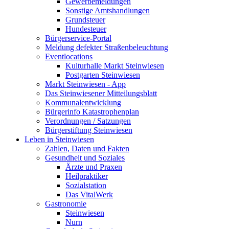
Gewerbemeldungen
Sonstige Amtshandlungen
Grundsteuer
Hundesteuer
Bürgerservice-Portal
Meldung defekter Straßenbeleuchtung
Eventlocations
Kulturhalle Markt Steinwiesen
Postgarten Steinwiesen
Markt Steinwiesen - App
Das Steinwiesener Mitteilungsblatt
Kommunalentwicklung
Bürgerinfo Katastrophenplan
Verordnungen / Satzungen
Bürgerstiftung Steinwiesen
Leben in Steinwiesen
Zahlen, Daten und Fakten
Gesundheit und Soziales
Ärzte und Praxen
Heilpraktiker
Sozialstation
Das VitalWerk
Gastronomie
Steinwiesen
Nurn