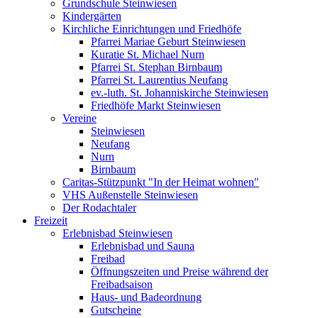
Grundschule Steinwiesen
Kindergärten
Kirchliche Einrichtungen und Friedhöfe
Pfarrei Mariae Geburt Steinwiesen
Kuratie St. Michael Nurn
Pfarrei St. Stephan Birnbaum
Pfarrei St. Laurentius Neufang
ev.-luth. St. Johanniskirche Steinwiesen
Friedhöfe Markt Steinwiesen
Vereine
Steinwiesen
Neufang
Nurn
Birnbaum
Caritas-Stützpunkt "In der Heimat wohnen"
VHS Außenstelle Steinwiesen
Der Rodachtaler
Freizeit
Erlebnisbad Steinwiesen
Erlebnisbad und Sauna
Freibad
Öffnungszeiten und Preise während der
Freibadsaison
Haus- und Badeordnung
Gutscheine