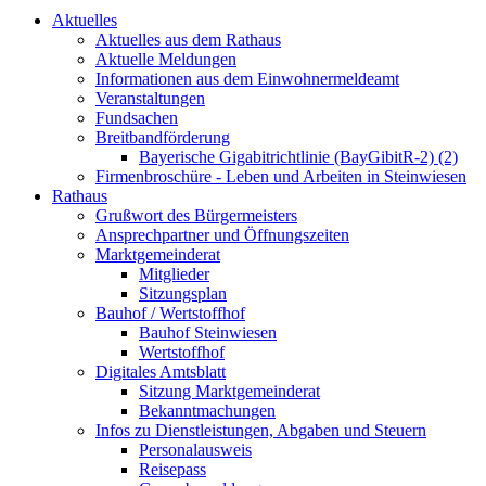
Aktuelles
Aktuelles aus dem Rathaus
Aktuelle Meldungen
Informationen aus dem Einwohnermeldeamt
Veranstaltungen
Fundsachen
Breitbandförderung
Bayerische Gigabitrichtlinie (BayGibitR-2) (2)
Firmenbroschüre - Leben und Arbeiten in Steinwiesen
Rathaus
Grußwort des Bürgermeisters
Ansprechpartner und Öffnungszeiten
Marktgemeinderat
Mitglieder
Sitzungsplan
Bauhof / Wertstoffhof
Bauhof Steinwiesen
Wertstoffhof
Digitales Amtsblatt
Sitzung Marktgemeinderat
Bekanntmachungen
Infos zu Dienstleistungen, Abgaben und Steuern
Personalausweis
Reisepass