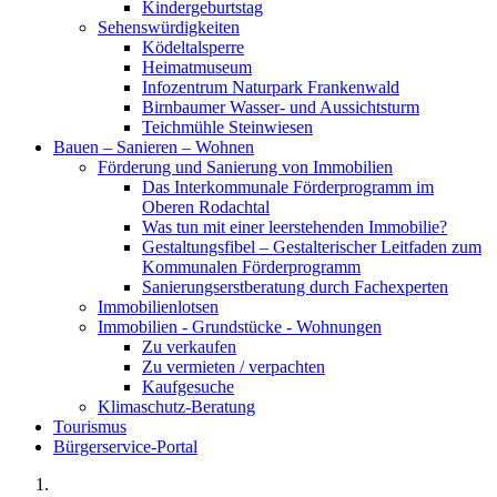
Kindergeburtstag
Sehenswürdigkeiten
Ködeltalsperre
Heimatmuseum
Infozentrum Naturpark Frankenwald
Birnbaumer Wasser- und Aussichtsturm
Teichmühle Steinwiesen
Bauen – Sanieren – Wohnen
Förderung und Sanierung von Immobilien
Das Interkommunale Förderprogramm im
Oberen Rodachtal
Was tun mit einer leerstehenden Immobilie?
Gestaltungsfibel – Gestalterischer Leitfaden zum
Kommunalen Förderprogramm
Sanierungserstberatung durch Fachexperten
Immobilienlotsen
Immobilien - Grundstücke - Wohnungen
Zu verkaufen
Zu vermieten / verpachten
Kaufgesuche
Klimaschutz-Beratung
Tourismus
Bürgerservice-Portal