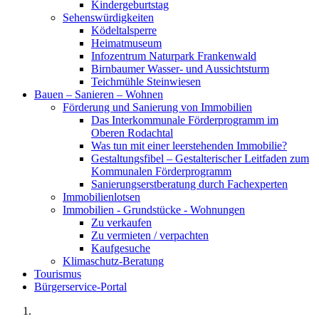
Kindergeburtstag
Sehenswürdigkeiten
Ködeltalsperre
Heimatmuseum
Infozentrum Naturpark Frankenwald
Birnbaumer Wasser- und Aussichtsturm
Teichmühle Steinwiesen
Bauen – Sanieren – Wohnen
Förderung und Sanierung von Immobilien
Das Interkommunale Förderprogramm im
Oberen Rodachtal
Was tun mit einer leerstehenden Immobilie?
Gestaltungsfibel – Gestalterischer Leitfaden zum
Kommunalen Förderprogramm
Sanierungserstberatung durch Fachexperten
Immobilienlotsen
Immobilien - Grundstücke - Wohnungen
Zu verkaufen
Zu vermieten / verpachten
Kaufgesuche
Klimaschutz-Beratung
Tourismus
Bürgerservice-Portal