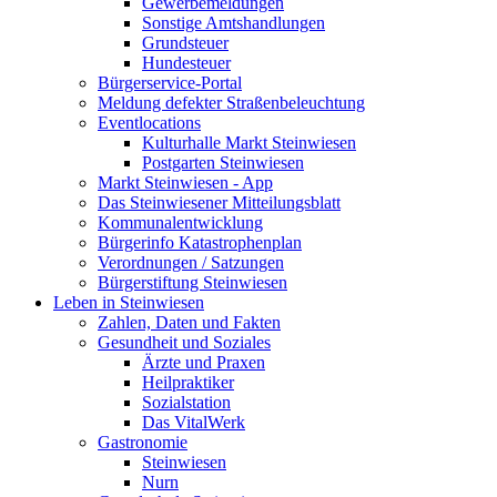
Gewerbemeldungen
Sonstige Amtshandlungen
Grundsteuer
Hundesteuer
Bürgerservice-Portal
Meldung defekter Straßenbeleuchtung
Eventlocations
Kulturhalle Markt Steinwiesen
Postgarten Steinwiesen
Markt Steinwiesen - App
Das Steinwiesener Mitteilungsblatt
Kommunalentwicklung
Bürgerinfo Katastrophenplan
Verordnungen / Satzungen
Bürgerstiftung Steinwiesen
Leben in Steinwiesen
Zahlen, Daten und Fakten
Gesundheit und Soziales
Ärzte und Praxen
Heilpraktiker
Sozialstation
Das VitalWerk
Gastronomie
Steinwiesen
Nurn