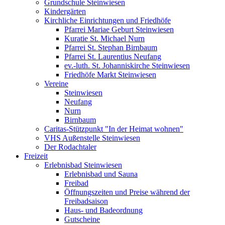
Grundschule Steinwiesen
Kindergärten
Kirchliche Einrichtungen und Friedhöfe
Pfarrei Mariae Geburt Steinwiesen
Kuratie St. Michael Nurn
Pfarrei St. Stephan Birnbaum
Pfarrei St. Laurentius Neufang
ev.-luth. St. Johanniskirche Steinwiesen
Friedhöfe Markt Steinwiesen
Vereine
Steinwiesen
Neufang
Nurn
Birnbaum
Caritas-Stützpunkt "In der Heimat wohnen"
VHS Außenstelle Steinwiesen
Der Rodachtaler
Freizeit
Erlebnisbad Steinwiesen
Erlebnisbad und Sauna
Freibad
Öffnungszeiten und Preise während der
Freibadsaison
Haus- und Badeordnung
Gutscheine