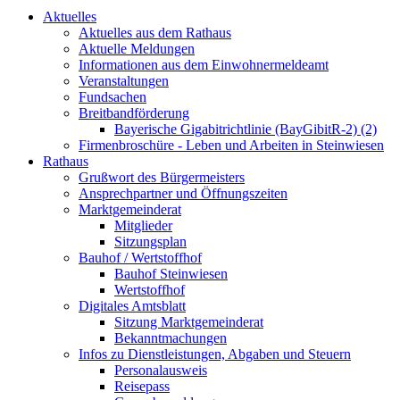
Aktuelles
Aktuelles aus dem Rathaus
Aktuelle Meldungen
Informationen aus dem Einwohnermeldeamt
Veranstaltungen
Fundsachen
Breitbandförderung
Bayerische Gigabitrichtlinie (BayGibitR-2) (2)
Firmenbroschüre - Leben und Arbeiten in Steinwiesen
Rathaus
Grußwort des Bürgermeisters
Ansprechpartner und Öffnungszeiten
Marktgemeinderat
Mitglieder
Sitzungsplan
Bauhof / Wertstoffhof
Bauhof Steinwiesen
Wertstoffhof
Digitales Amtsblatt
Sitzung Marktgemeinderat
Bekanntmachungen
Infos zu Dienstleistungen, Abgaben und Steuern
Personalausweis
Reisepass