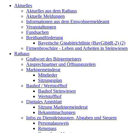
Aktuelles
Aktuelles aus dem Rathaus
Aktuelle Meldungen
Informationen aus dem Einwohnermeldeamt
Veranstaltungen
Fundsachen
Breitbandförderung
Bayerische Gigabitrichtlinie (BayGibitR-2) (2)
Firmenbroschüre - Leben und Arbeiten in Steinwiesen
Rathaus
Grußwort des Bürgermeisters
Ansprechpartner und Öffnungszeiten
Marktgemeinderat
Mitglieder
Sitzungsplan
Bauhof / Wertstoffhof
Bauhof Steinwiesen
Wertstoffhof
Digitales Amtsblatt
Sitzung Marktgemeinderat
Bekanntmachungen
Infos zu Dienstleistungen, Abgaben und Steuern
Personalausweis
Reisepass