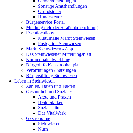
Gewerbemeldungen
Sonstige Amtshandlungen
Grundsteuer
Hundesteuer
Bürgerservice-Portal
Meldung defekter Straßenbeleuchtung
Eventlocations
Kulturhalle Markt Steinwiesen
Postgarten Steinwiesen
Markt Steinwiesen - App
Das Steinwiesener Mitteilungsblatt
Kommunalentwicklung
Bürgerinfo Katastrophenplan
Verordnungen / Satzungen
Bürgerstiftung Steinwiesen
Leben in Steinwiesen
Zahlen, Daten und Fakten
Gesundheit und Soziales
Ärzte und Praxen
Heilpraktiker
Sozialstation
Das VitalWerk
Gastronomie
Steinwiesen
Nurn