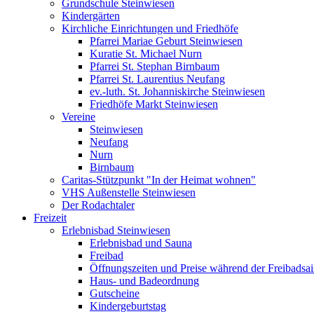
Grundschule Steinwiesen
Kindergärten
Kirchliche Einrichtungen und Friedhöfe
Pfarrei Mariae Geburt Steinwiesen
Kuratie St. Michael Nurn
Pfarrei St. Stephan Birnbaum
Pfarrei St. Laurentius Neufang
ev.-luth. St. Johanniskirche Steinwiesen
Friedhöfe Markt Steinwiesen
Vereine
Steinwiesen
Neufang
Nurn
Birnbaum
Caritas-Stützpunkt "In der Heimat wohnen"
VHS Außenstelle Steinwiesen
Der Rodachtaler
Freizeit
Erlebnisbad Steinwiesen
Erlebnisbad und Sauna
Freibad
Öffnungszeiten und Preise während der Freibadsa
Haus- und Badeordnung
Gutscheine
Kindergeburtstag