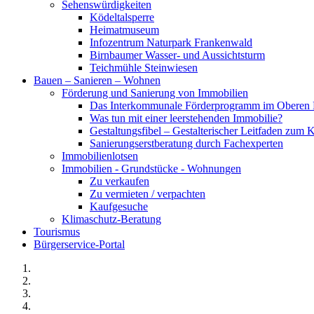
Sehenswürdigkeiten
Ködeltalsperre
Heimatmuseum
Infozentrum Naturpark Frankenwald
Birnbaumer Wasser- und Aussichtsturm
Teichmühle Steinwiesen
Bauen – Sanieren – Wohnen
Förderung und Sanierung von Immobilien
Das Interkommunale Förderprogramm im Oberen 
Was tun mit einer leerstehenden Immobilie?
Gestaltungsfibel – Gestalterischer Leitfaden z
Sanierungserstberatung durch Fachexperten
Immobilienlotsen
Immobilien - Grundstücke - Wohnungen
Zu verkaufen
Zu vermieten / verpachten
Kaufgesuche
Klimaschutz-Beratung
Tourismus
Bürgerservice-Portal