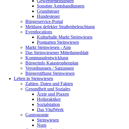
Gewerbemeldungen
Sonstige Amtshandlungen
Grundsteuer
Hundesteuer
Bürgerservice-Portal
Meldung defekter Straßenbeleuchtung
Eventlocations
Kulturhalle Markt Steinwiesen
Postgarten Steinwiesen
Markt Steinwiesen - App
Das Steinwiesener Mitteilungsblatt
Kommunalentwicklung
Bürgerinfo Katastrophenplan
Verordnungen / Satzungen
Bürgerstiftung Steinwiesen
Leben in Steinwiesen
Zahlen, Daten und Fakten
Gesundheit und Soziales
Ärzte und Praxen
Heilpraktiker
Sozialstation
Das VitalWerk
Gastronomie
Steinwiesen
Nurn