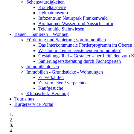
Sehenswürdigkeiten
Ködeltalsperre
Heimatmuseum
Infozentrum Naturpark Frankenwald
Birnbaumer Wasser- und Aussichtsturm
Teichmühle Steinwiesen
Bauen – Sanieren – Wohnen
Förderung und Sanierung von Immobilien
Das Interkommunale Förderprogramm im Oberen 
Was tun mit einer leerstehenden Immobilie?
Gestaltungsfibel – Gestalterischer Leitfaden z
Sanierungserstberatung durch Fachexperten
Immobilienlotsen
Immobilien - Grundstücke - Wohnungen
Zu verkaufen
Zu vermieten / verpachten
Kaufgesuche
Klimaschutz-Beratung
Tourismus
Bürgerservice-Portal