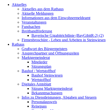
Aktuelles
Aktuelles aus dem Rathaus
Aktuelle Meldungen
Informationen aus dem Einwohnermeldeamt
Veranstaltungen
Fundsachen
Breitbandförderung
Bayerische Gigabitrichtlinie (BayGibitR-2) (2)
Firmenbroschüre - Leben und Arbeiten in Steinwiesen
Rathaus
Grußwort des Bürgermeisters
Ansprechpartner und Öffnungszeiten
Marktgemeinderat
Mitglieder
Sitzungsplan
Bauhof / Wertstoffhof
Bauhof Steinwiesen
Wertstoffhof
Digitales Amtsblatt
Sitzung Marktgemeinderat
Bekanntmachungen
Infos zu Dienstleistungen, Abgaben und Steuern
Personalausweis
Reisepass