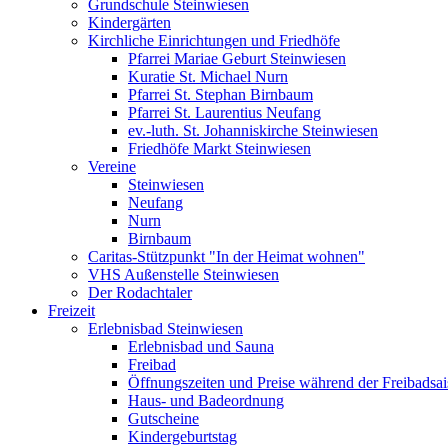
Grundschule Steinwiesen
Kindergärten
Kirchliche Einrichtungen und Friedhöfe
Pfarrei Mariae Geburt Steinwiesen
Kuratie St. Michael Nurn
Pfarrei St. Stephan Birnbaum
Pfarrei St. Laurentius Neufang
ev.-luth. St. Johanniskirche Steinwiesen
Friedhöfe Markt Steinwiesen
Vereine
Steinwiesen
Neufang
Nurn
Birnbaum
Caritas-Stützpunkt "In der Heimat wohnen"
VHS Außenstelle Steinwiesen
Der Rodachtaler
Freizeit
Erlebnisbad Steinwiesen
Erlebnisbad und Sauna
Freibad
Öffnungszeiten und Preise während der Freibadsa
Haus- und Badeordnung
Gutscheine
Kindergeburtstag