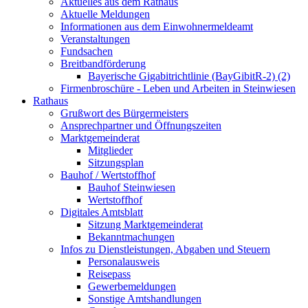
Aktuelles aus dem Rathaus
Aktuelle Meldungen
Informationen aus dem Einwohnermeldeamt
Veranstaltungen
Fundsachen
Breitbandförderung
Bayerische Gigabitrichtlinie (BayGibitR-2) (2)
Firmenbroschüre - Leben und Arbeiten in Steinwiesen
Rathaus
Grußwort des Bürgermeisters
Ansprechpartner und Öffnungszeiten
Marktgemeinderat
Mitglieder
Sitzungsplan
Bauhof / Wertstoffhof
Bauhof Steinwiesen
Wertstoffhof
Digitales Amtsblatt
Sitzung Marktgemeinderat
Bekanntmachungen
Infos zu Dienstleistungen, Abgaben und Steuern
Personalausweis
Reisepass
Gewerbemeldungen
Sonstige Amtshandlungen