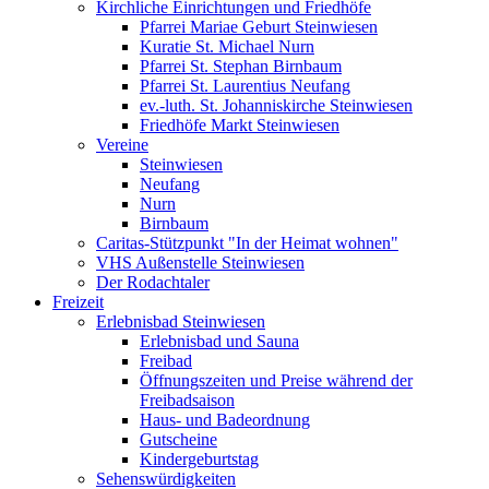
Kirchliche Einrichtungen und Friedhöfe
Pfarrei Mariae Geburt Steinwiesen
Kuratie St. Michael Nurn
Pfarrei St. Stephan Birnbaum
Pfarrei St. Laurentius Neufang
ev.-luth. St. Johanniskirche Steinwiesen
Friedhöfe Markt Steinwiesen
Vereine
Steinwiesen
Neufang
Nurn
Birnbaum
Caritas-Stützpunkt "In der Heimat wohnen"
VHS Außenstelle Steinwiesen
Der Rodachtaler
Freizeit
Erlebnisbad Steinwiesen
Erlebnisbad und Sauna
Freibad
Öffnungszeiten und Preise während der
Freibadsaison
Haus- und Badeordnung
Gutscheine
Kindergeburtstag
Sehenswürdigkeiten