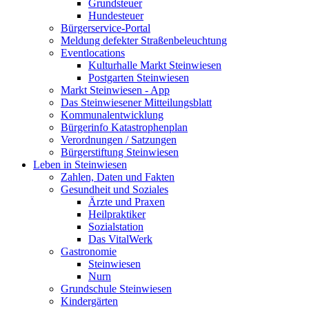
Grundsteuer
Hundesteuer
Bürgerservice-Portal
Meldung defekter Straßenbeleuchtung
Eventlocations
Kulturhalle Markt Steinwiesen
Postgarten Steinwiesen
Markt Steinwiesen - App
Das Steinwiesener Mitteilungsblatt
Kommunalentwicklung
Bürgerinfo Katastrophenplan
Verordnungen / Satzungen
Bürgerstiftung Steinwiesen
Leben in Steinwiesen
Zahlen, Daten und Fakten
Gesundheit und Soziales
Ärzte und Praxen
Heilpraktiker
Sozialstation
Das VitalWerk
Gastronomie
Steinwiesen
Nurn
Grundschule Steinwiesen
Kindergärten